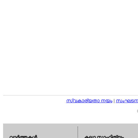
സ്വകാര്യതാ നയം
|
സംഘടനാ 
വാര്‍ത്തകള്‍
കലാ സാഹിത്യം