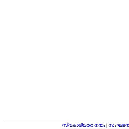
സ്വകാര്യതാ നയം
|
സംഘടനാ 