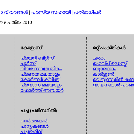
വിവരങ്ങള്‍
|
പരസ്യ സഹായി |
പത്രാധിപര്‍
© e പത്രം 2010
കോളംസ്
മറ്റ് പംക്തികള്‍
പ്രയറി ബീറ്റ്സ്
ചരമം
പള്‍സ്
ഹെല്പ് ഡെസ്ക്
വിവര സാങ്കേതികം
ബൂലോഗം
പ്രണയ മലയാളം
കാര്‍ട്ടൂണ്‍
കോര്‍ണര്‍ ക്ലിക്ക്
വെബ്ബന്നൂരില്‍ കണ്
പ്രവാസ മലയാളം
വായനക്കാര്‍ പറഞ
ഫോര്‍ത്ത് അമ്പയര്‍
പച്ച (പരിസ്ഥിതി)
വാര്‍ത്തകള്‍
പുസ്തകങ്ങള്‍
പച്ചയറിവ്