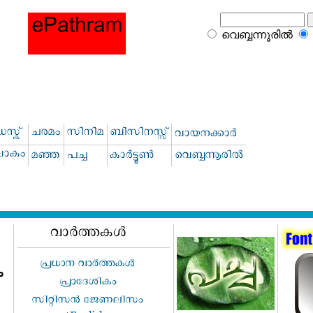
വെബ്ബന്നൂരില്‍
ം