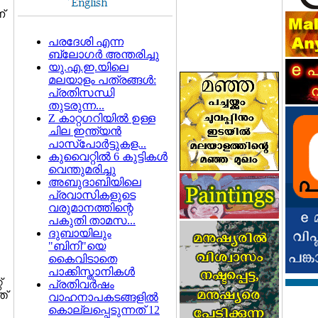
്
പരദേശി എന്ന
ബ്ലോഗര്‍ അന്തരിച്ചു
യു.എ.ഇ.യിലെ
മലയാളം പത്രങ്ങള്‍:
പ്രതിസന്ധി
തുടരുന്ന...
Z കാറ്റഗറിയില്‍ ഉള്ള
ചില ഇന്ത്യന്‍
പാസ്പോര്‍ട്ടുകള...
കുവൈറ്റില്‍ 6 കുട്ടികള്‍
വെന്തുമരിച്ചു
അബുദാബിയിലെ
പ്രവാസികളുടെ
വരുമാനത്തിന്റെ
പകുതി താമസ...
ദുബായിലും
"ബിനി"യെ
കൈവിടാതെ
പാക്കിസ്താനികള്‍
്
പ്രതിവര്‍ഷം
ത്
വാഹനാപകടങ്ങളില്‍
കൊല്ലപ്പെടുന്നത് 12