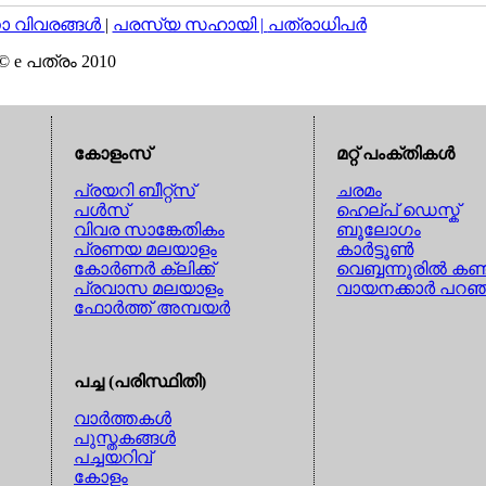
വിവരങ്ങള്‍
|
പരസ്യ സഹായി |
പത്രാധിപര്‍
© e പത്രം 2010
കോളംസ്
മറ്റ് പംക്തികള്‍
പ്രയറി ബീറ്റ്സ്
ചരമം
പള്‍സ്
ഹെല്പ് ഡെസ്ക്
വിവര സാങ്കേതികം
ബൂലോഗം
പ്രണയ മലയാളം
കാര്‍ട്ടൂണ്‍
കോര്‍ണര്‍ ക്ലിക്ക്
വെബ്ബന്നൂരില്‍ കണ്
പ്രവാസ മലയാളം
വായനക്കാര്‍ പറഞ
ഫോര്‍ത്ത് അമ്പയര്‍
പച്ച (പരിസ്ഥിതി)
വാര്‍ത്തകള്‍
പുസ്തകങ്ങള്‍
പച്ചയറിവ്
കോളം