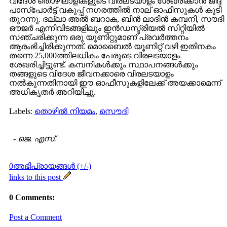
വിദേശ തൊഴിലാളികളുടെ വിരലടയാളം ശേഖരിക്കാന്‍ ജിദ്ദ
പാസ്പോര്‍ട്ട് വകുപ്പ് നഗരത്തില്‍ നാല് ഓഫീസുകള്‍ കൂടി
തുറന്നു. ദല്ലാ അല്‍ ബറാക, ബിന്‍ ലാദിന്‍ കമ്പനി, സൗദി
ഔജര്‍ എന്നിവിടങ്ങളിലും ഇന്‍ഡസ്ട്രിയല്‍ സിറ്റിയില്‍
സഞ്ചരിക്കുന്ന ഒരു യൂണിറ്റുമാണ് പ്രവര്‍ത്തനം
ആരംഭിച്ചിരിക്കുന്നത്. മൊബൈല്‍ യൂണിറ്റ് വഴി ഇതിനകം
തന്നെ 25,000ത്തിലധികം പേരുടെ വിരലടയാളം
ശേഖരിച്ചിട്ടുണ്ട്. കമ്പനികള്‍ക്കും സ്ഥാപനങ്ങള്‍ക്കും
തങ്ങളുടെ വിദേശ ജീവനക്കാരെ വിരലടയാളം
നല്‍കുന്നതിനായി ഈ ഓഫീസുകളിലേക്ക് അയക്കാമെന്ന്
അധികൃതര്‍ അറിയിച്ചു.
Labels:
തൊഴില്‍ നിയമം
,
സൌദി
-
ജെ. എസ്.
0അഭിപ്രായങ്ങള്‍ (+/-)
links to this post
0 Comments:
Post a Comment