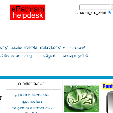
വെബ്ബന്നൂരില്‍
്