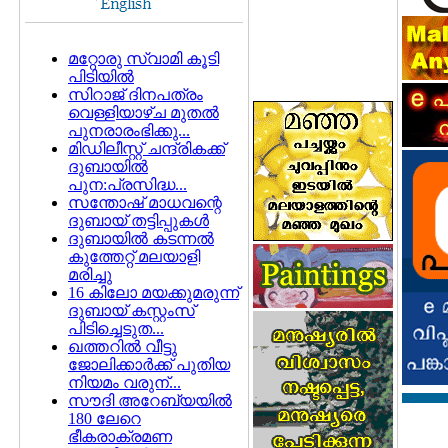
മറ്റോരു സ്വാമി കൂടി
പിടിയില്‍
സിറാജ്‌ ദിനപത്രം
വെള്ളിയാഴ്‌ച മുതല്‍
പുനരാരംഭിക്കു...
മിഡിലീസ്റ്റ്‌ ചന്ദ്രികക്ക്‌
ദുബായില്‍
പുന:പ്രസിദ്ധ...
സന്തോഷ് മാധവന്റെ
ദുബായ് തട്ടിപ്പുകള്‍
ദുബായില്‍ കടന്നല്‍
കുത്തേറ്റ് മലയാളി
മരിച്ചു
16 കിലോ മയക്കുമരുന്ന്
ദുബായ് കസ്റ്റംസ്
പിടിച്ചെടുത...
ഖത്തറില്‍ വീട്ടു
ജോലിക്കാര്‍ക്ക് പുതിയ
നിയമം വരുന്...
സൗദി അറേബ്യയില്‍
180 ലേറെ
ഭീകരാക്രമണ