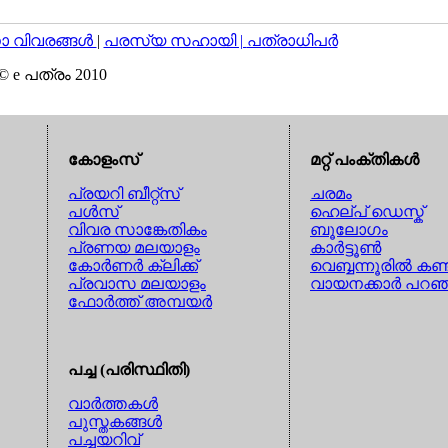
വിവരങ്ങള്‍
|
പരസ്യ സഹായി |
പത്രാധിപര്‍
© e പത്രം 2010
കോളംസ്
മറ്റ് പംക്തികള്‍
പ്രയറി ബീറ്റ്സ്
ചരമം
പള്‍സ്
ഹെല്പ് ഡെസ്ക്
വിവര സാങ്കേതികം
ബൂലോഗം
പ്രണയ മലയാളം
കാര്‍ട്ടൂണ്‍
കോര്‍ണര്‍ ക്ലിക്ക്
വെബ്ബന്നൂരില്‍ കണ്
പ്രവാസ മലയാളം
വായനക്കാര്‍ പറഞ
ഫോര്‍ത്ത് അമ്പയര്‍
പച്ച (പരിസ്ഥിതി)
വാര്‍ത്തകള്‍
പുസ്തകങ്ങള്‍
പച്ചയറിവ്