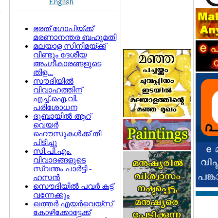
1
ഭരത് ഗോപിയ്ക്ക്
മരണാനന്തര ബഹുമതി
മലയാള സിനിമയ്ക്ക്
വീണ്ടും ദേശീയ
അംഗീകാരങ്ങളുടെ
തിള...
സൗദിയില്‍
വിവാഹത്തിന്
എച്ച്.ഐ.വി.
പരിശോധന
ദുബായില്‍ ആറ്
വെയര്‍
ഹൌസുകള്‍ക്ക് തീ
പിടിച്ചു
സി.പി.എം.
വിവാദങ്ങളുടെ
സ്വന്തം പാര്‍ട്ടി -
ഹസന്‍
സൌദിയില്‍ പവര്‍ കട്ട്
വന്നേക്കും
ഖത്തര്‍ എയര്‍വെയ്സ്
കോഴിക്കോട്ടേക്ക്