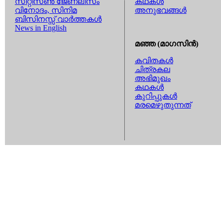
സിറ്റിസണ്‍ ജേണലിസം
കഥകള്‍
വിനോദം, സിനിമ
അനുഭവങ്ങള്‍
ബിസിനസ്സ് വാര്‍ത്തകള്‍
News in English
മഞ്ഞ (മാഗസിന്‍)
കവിതകള്‍
ചിത്രകല
അഭിമുഖം
കഥകള്‍
കുറിപ്പുകള്‍
മരമെഴുതുന്നത്