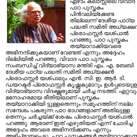
ഏഴാം ക്ലാസ്സിലെ വിവാദ
പാഠ പുസ്തകം
പിന്‍വലിയ്ക്കേണ്ട
തില്ലെന്ന് ദേശീയ പാഠ്യ
പദ്ധതി സമിതി അധ്യക്ഷന്
പ്രൊഫസ്സര്‍ യശ്പാല്‍
പറഞ്ഞു. പാഠ പുസ്തകം
തയ്യാറാക്കിയവരെ
അഭിനന്ദിക്കുകയാണ് വേണ്ടത് എന്നും അദ്ദേഹം
ദില്ലിയില്‍ പറഞ്ഞു. വിവാദ പാഠ പുസ്തകം
സംബന്ധിച്ച് വിദ്യാഭ്യാസ മന്ത്രി എം. എ. ബേബി
ദേശീയ പാഠ്യ പദ്ധതി സമിതി അധ്യക്ഷന്‍
പ്രൊഫസ്സര്‍ യശ്പാലും എന്‍. സി. ഇ. ആര്‍. ടി.
ഡയറക്ടര്‍ പ്രൊഫസ്സര്‍ കൃഷ്ണകുമാറും ഉള്‍പ്പടെയുള
വിദ്യാഭ്യാസ വിദഗ്ദ്ധരുമായി ചര്‍ച്ച നടത്തി. ഏറ്റവു
മനോഹരമായ രീതിയിലാണ് പുസ്തകം
തയ്യാറാക്കിയി ട്ടുള്ളതെന്നും സമൂഹത്തിന് നല്ല
സന്ദേശം പകരുന്ന പാഠ ഭാഗങ്ങളാണ് അതിലുള്ള
തെന്നും ചര്‍ച്ചയ്ക്ക് ശേഷം പ്രൊഫസ്സര്‍ യശ്പാല്‍
പറഞ്ഞു. ആരാണ് ഇത് എഴുതിയത് എന്ന് ചോദിച്ച
അദ്ദേഹം അവരെ അഭിനന്ദിക്കണം എന്നും
അഭിപ്രായപ്പെട്ടു. പാഠ പുസ്തകങ്ങള്‍ തയ്യാറാക്കുന്