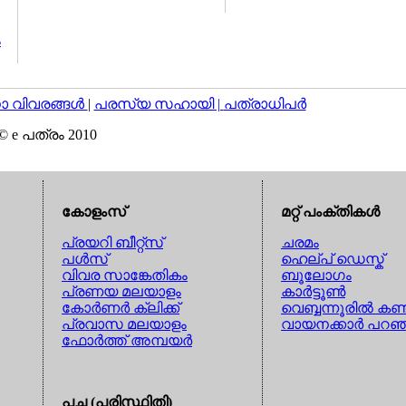
ം
വിവരങ്ങള്‍
|
പരസ്യ സഹായി |
പത്രാധിപര്‍
© e പത്രം 2010
കോളംസ്
മറ്റ് പംക്തികള്‍
പ്രയറി ബീറ്റ്സ്
ചരമം
പള്‍സ്
ഹെല്പ് ഡെസ്ക്
വിവര സാങ്കേതികം
ബൂലോഗം
പ്രണയ മലയാളം
കാര്‍ട്ടൂണ്‍
കോര്‍ണര്‍ ക്ലിക്ക്
വെബ്ബന്നൂരില്‍ കണ്
പ്രവാസ മലയാളം
വായനക്കാര്‍ പറഞ
ഫോര്‍ത്ത് അമ്പയര്‍
പച്ച (പരിസ്ഥിതി)