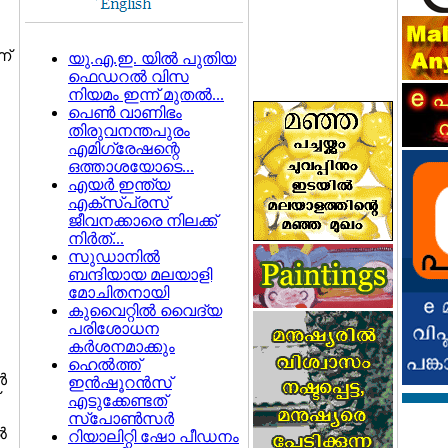
ന്
യു.എ.ഇ. യില്‍ പുതിയ
ഫെഡറല്‍ വിസ
നിയമം ഇന്ന് മുതല്‍...
പെണ്‍ വാണിഭം
തിരുവനന്തപുരം
എമിഗ്രേഷന്റെ
ഒത്താശയോടെ...
എയര്‍ ഇന്ത്യ
എക്സ്പ്രസ്
ജീവനക്കാരെ നിലക്ക്
നിര്‍ത്...
സുഡാനില്‍
ബന്ദിയായ മലയാളി
മോചിതനായി
കുവൈറ്റില്‍ വൈദ്യ
പരിശോധന
കര്‍ശനമാക്കും
ഹെല്‍ത്ത്
‍
ഇന്‍ഷൂറന്‍സ്
എടുക്കേണ്ടത്
സ്പോണ്‍സര്‍
‍
റിയാലിറ്റി ഷോ പീഡനം