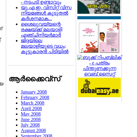
- നടപടി ഉണ്ടാവും
യു.എ.ഇ. വിസിറ്റ് വിസ
നിയമങ്ങള്‍ കൂടുതല്‍
കര്‍ശനമാക...
ശൈലുവയ്യന്റെ
്
രക്ഷയ്ക്ക് മലയാളി
എഞ്ചിനിയര്‍മാര്‍
്
ജിദ്ദയിലെ
മലയാളിയുടെ വധം;
കൂട്ടുകാരന്‍ പിടിയില്‍
ആര്‍ക്കൈവ്സ്
ായ
January 2008
February 2008
March 2008
April 2008
May 2008
June 2008
July 2008
August 2008
September 2008