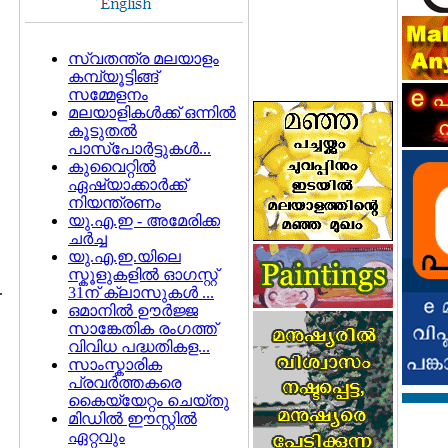
സ്വതന്ത്ര മലയാളം
കമ്പ്യൂട്ടിങ്ങ്
സമ്മേളനം
മലയാളികള്‍ക്ക് ഒന്നില്‍
കൂടുതല്‍
പാസ്പോര്‍ട്ടുകള്‍...
കുവൈറ്റില്‍
ഏഷ്യാക്കാര്‍ക്ക്
നിയന്ത്രണം
യു.എ.ഇ - അമേരിക്ക
ചര്‍ച്ച
യു.എ.ഇ.യിലെ
സ്കൂളുകളില്‍ ഓഗസ്റ്റ്
.
31ന് ക്ലാസുകള്‍ ...
ഒമാനില്‍ ഊര്‍ജ്ജ
സാങ്കേതിക രംഗത്ത്
വിവിധ പദ്ധതികള...
സാംസ്കാരിക
പ്രവര്‍ത്തകരെ
കൈയ്യേറ്റം ചെയ്തു
മിഡില്‍ ഈസ്റ്റില്‍
ഏറ്റവും