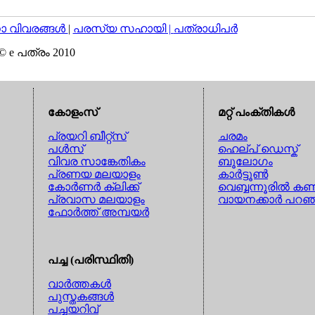
വിവരങ്ങള്‍
|
പരസ്യ സഹായി |
പത്രാധിപര്‍
© e പത്രം 2010
കോളംസ്
മറ്റ് പംക്തികള്‍
പ്രയറി ബീറ്റ്സ്
ചരമം
പള്‍സ്
ഹെല്പ് ഡെസ്ക്
വിവര സാങ്കേതികം
ബൂലോഗം
പ്രണയ മലയാളം
കാര്‍ട്ടൂണ്‍
കോര്‍ണര്‍ ക്ലിക്ക്
വെബ്ബന്നൂരില്‍ കണ്
പ്രവാസ മലയാളം
വായനക്കാര്‍ പറഞ
ഫോര്‍ത്ത് അമ്പയര്‍
പച്ച (പരിസ്ഥിതി)
വാര്‍ത്തകള്‍
പുസ്തകങ്ങള്‍
പച്ചയറിവ്