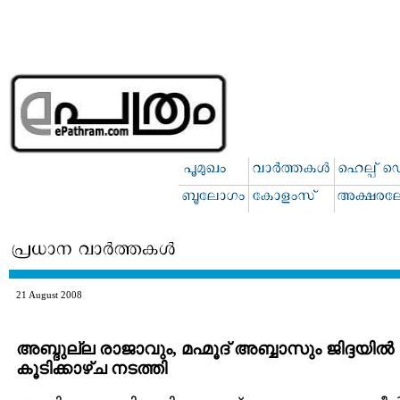
21 August 2008
അബ്ദുല്ല രാജാവും, മഹ്മൂദ് അബ്ബാസും ജിദ്ദയില്‍
കൂടിക്കാഴ്ച നടത്തി