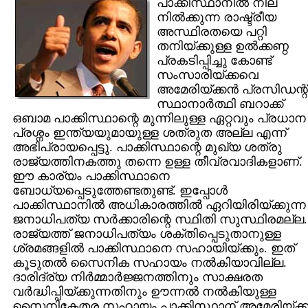
പാക്കിസ്ഥാനില്‍ നില
നില്‍ക്കുന്ന രാഷ്ട്രീയ
അസ്ഥിരതയെ പറ്റി
തനിയ്ക്കുള്ള ഉല്‍ക്കണ്ഠ
പ്രകടിപ്പിച്ചു കോണ്ട്
സംസാരിയ്ക്കവെ
അമേരിയ്ക്കന്‍ പ്രസിഡന്റ്
സ്ഥാനാര്‍ത്ഥി ബറാക്ക്
ഒബാമ പാക്കിസ്ഥാന്റെ മുന്നിലുള്ള ഏറ്റവും പ്രധാന
പ്രശ്നം ഇന്ത്യയുമായുള്ള ശത്രുത അല്ല എന്ന്
അഭിപ്രായപ്പെട്ടു. പാക്കിസ്ഥാന്റെ മുഖ്യ ശത്രു
രാജ്യത്തിനകത്തു തന്നെ ഉള്ള തീവ്രവാദികളാണ്.
ഈ കാര്യം പാക്കിസ്ഥാനെ
ബോധ്യപ്പെടുത്തേണ്ടതുണ്ട്. ഇപ്പോള്‍
പാക്കിസ്ഥാനില്‍ അധികാരത്തില്‍ ഏറിയിരിയ്ക്കുന്ന
ജനാധിപത്യ സര്‍ക്കാരിന്റെ സ്ഥിതി സുസ്ഥിരമല്ല.
രാജ്യത്ത് ജനാധിപത്യം ശക്തിപ്പെടുതാനുള്ള
ശ്രമങ്ങളില്‍ പാക്കിസ്ഥാനെ സഹായിയ്ക്കും. ഇത്
കൂടുതല്‍ സൈനിക സഹായം നല്‍കിയാവില്ല.
ദാരിദ്ര്യ നിര്‍മ്മാര്‍ജ്ജനത്തിനും സാക്ഷരത
വര്‍ദ്ധിപ്പിയ്ക്കുന്നതിനും ഊന്നല്‍ നല്‍കിയുള്ള
സൈനികേതര സഹായം പാക്കിസ്ഥാന് അമേരിയ്ക്