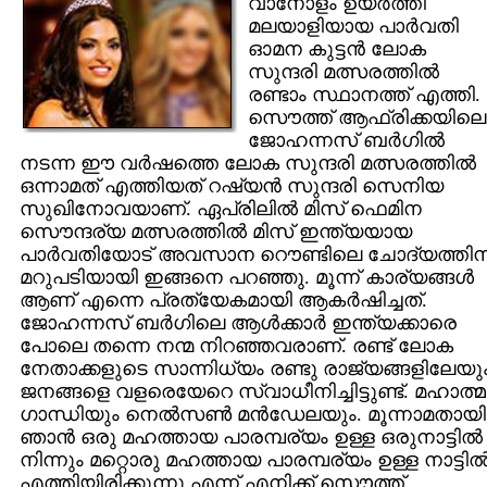
വാനോളം ഉയര്‍ത്തി
മലയാളിയായ പാര്‍വതി
ഓമന കുട്ടന്‍ ലോക
സുന്ദരി മത്സരത്തില്‍
രണ്ടാം സ്ഥാനത്ത് എത്തി.
സൌത്ത് ആഫ്രിക്കയിലെ
ജോഹന്നസ് ബര്‍ഗില്‍
നടന്ന ഈ വര്‍ഷത്തെ ലോക സുന്ദരി മത്സരത്തില്‍
ഒന്നാമത് എത്തിയത് റഷ്യന്‍ സുന്ദരി സെനിയ
സുഖിനോവയാണ്. ഏപ്രിലില്‍ മിസ് ഫെമിന
സൌന്ദര്യ മത്സരത്തില്‍ മിസ് ഇന്ത്യയായ
പാര്‍വതിയോട് അവസാന റൌണ്ടിലെ ചോദ്യത്തിന
മറുപടിയായി ഇങ്ങനെ പറഞ്ഞു. മൂന്ന് കാര്യങ്ങള്‍
ആണ് എന്നെ പ്രത്യേകമായി ആകര്‍ഷിച്ചത്.
ജോഹന്നസ് ബര്‍ഗിലെ ആള്‍ക്കാര്‍ ഇന്ത്യക്കാരെ
പോലെ തന്നെ നന്മ നിറഞ്ഞവരാണ്. രണ്ട് ലോക
നേതാക്കളുടെ സാന്നിധ്യം രണ്ടു രാജ്യങ്ങളിലേയു
ജനങ്ങളെ വളരെയേറെ സ്വാധീനിച്ചിട്ടുണ്ട്. മഹാത്മ
ഗാന്ധിയും നെല്‍‌സണ്‍ മന്‍ഡേലയും. മൂന്നാമതായി
ഞാന്‍ ഒരു മഹത്തായ പാരമ്പര്യം ഉള്ള ഒരുനാട്ടില്‍
നിന്നും മറ്റൊരു മഹത്തായ പാരമ്പര്യം ഉള്ള നാട്ടില്
എത്തിയിരിക്കുന്നു എന്ന് എനിക്ക് സൌത്ത്