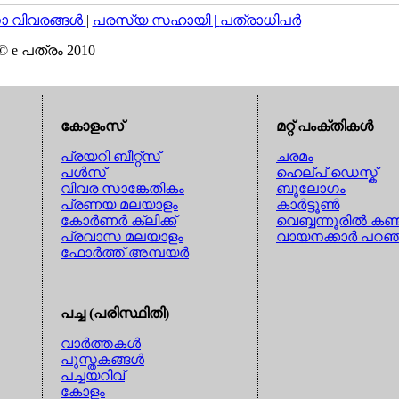
വിവരങ്ങള്‍
|
പരസ്യ സഹായി |
പത്രാധിപര്‍
© e പത്രം 2010
കോളംസ്
മറ്റ് പംക്തികള്‍
പ്രയറി ബീറ്റ്സ്
ചരമം
പള്‍സ്
ഹെല്പ് ഡെസ്ക്
വിവര സാങ്കേതികം
ബൂലോഗം
പ്രണയ മലയാളം
കാര്‍ട്ടൂണ്‍
കോര്‍ണര്‍ ക്ലിക്ക്
വെബ്ബന്നൂരില്‍ കണ്
പ്രവാസ മലയാളം
വായനക്കാര്‍ പറഞ
ഫോര്‍ത്ത് അമ്പയര്‍
പച്ച (പരിസ്ഥിതി)
വാര്‍ത്തകള്‍
പുസ്തകങ്ങള്‍
പച്ചയറിവ്
കോളം