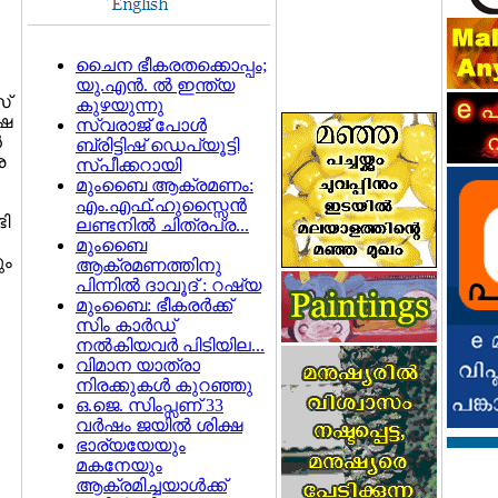
ചൈന ഭീകരതക്കൊപ്പം;
യു.എന്‍. ല്‍ ഇന്ത്യ
സ്
കുഴയുന്നു
്ഷ
സ്വരാജ് പോള്‍
‍
ബ്രിട്ടിഷ് ഡെപ്യൂട്ടി
െ
സ്പീക്കറായി
മുംബൈ ആക്രമണം:
എം.എഫ്.ഹുസ്സൈന്‍
ടി
ലണ്ടനില്‍ ചിത്രപ്ര...
മുംബൈ
ും
ആക്രമണത്തിനു
പിന്നില്‍ ദാവൂദ് : റഷ്യ
മുംബൈ: ഭീകരര്‍ക്ക്
സിം കാര്‍ഡ്
നല്‍കിയവര്‍ പിടിയില...
വിമാന യാത്രാ
നിരക്കുകള്‍ കുറഞ്ഞു
ഒ.ജെ. സിം‌പ്സണ് 33
വര്‍ഷം ജയില്‍ ശിക്ഷ
ഭാര്യയേയും
മകനേയും
ആക്രമിച്ചയാള്‍ക്ക്