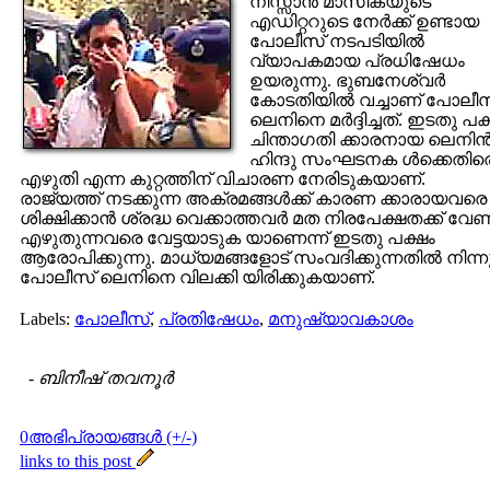
നിസ്സാന്‍ മാസികയുടെ
എഡിറ്ററുടെ നേര്‍ക്ക് ഉണ്ടായ
പോലീസ് നടപടിയില്‍
വ്യാപകമായ പ്രധിഷേധം
ഉയരുന്നു. ഭുബനേശ്വര്‍
കോടതിയില്‍ വച്ചാണ് പോലീ
ലെനിനെ മര്‍ദ്ദിച്ചത്. ഇടതു പക
ചിന്താഗതി ക്കാരനായ ലെനിന്
ഹിന്ദു സംഘടനക ള്‍ക്കെതിര
എഴുതി എന്ന കുറ്റത്തിന് വിചാരണ നേരിടുകയാണ്.
രാജ്യത്ത് നടക്കുന്ന അക്രമങ്ങള്‍ക്ക് കാരണ ക്കാരാ‍യവരെ
ശിക്ഷിക്കാന്‍ ശ്രദ്ധ വെക്കാത്തവര്‍ മത നിരപേക്ഷതക്ക് വേണ്
എഴുതുന്നവരെ വേട്ടയാടുക യാണെന്ന് ഇടതു പക്ഷം
ആരോപിക്കുന്നു. മാധ്യമങ്ങളോട് സംവദിക്കുന്നതില്‍ നിന്ന
പോലീസ് ലെനിനെ വിലക്കി യിരിക്കുകയാണ്.
Labels:
പോലീസ്
,
പ്രതിഷേധം
,
മനുഷ്യാവകാശം
-
ബിനീഷ് തവനൂര്‍
0അഭിപ്രായങ്ങള്‍ (+/-)
links to this post