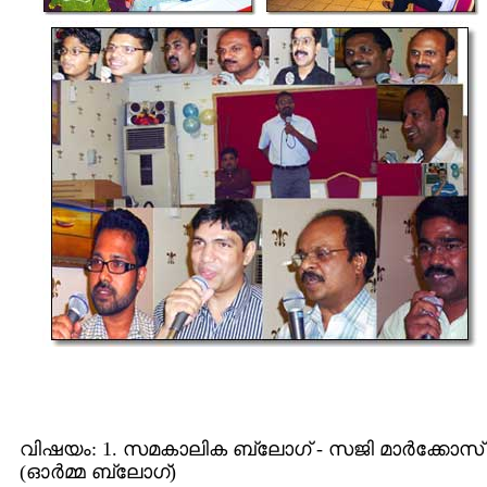
വിഷയം: 1. സമകാലിക ബ്ലോഗ് - സജി മാര്‍ക്കോസ്
(ഓര്‍മ്മ ബ്ലോഗ്)