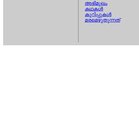
അഭിമുഖം
കഥകള്‍
കുറിപ്പുകള്‍
മരമെഴുതുന്നത്