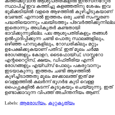
കത്തിക്കുവാന്‍ ആശുപത്രികളില്‍ ഇന്‍സിനറേറ്റര്‍
സ്ഥാപിച്ച് ഇവ കത്തിച്ചു കളഞ്ഞതിനു ശേഷം ഇവ
ഭൂമിക്കടിയില്‍ വളരെ ആഴത്തില്‍ കുഴിച്ചിടുകയാണ്
വേണ്ടത്. എന്നാല്‍ ഇത്തരം ഒരു ചണ്ടി സംസ്ക്കരണ
പദ്ധതിയൊന്നും പലയിടത്തും പ്രവര്‍ത്തിക്കുന്നില്ല
ഇതൊന്നും അധികൃതര്‍ കണ്ടതായി
ഭാവിക്കുന്നുമില്ല. പല ആശുപത്രികളും തങ്ങള്‍
ഉല്‍പ്പാദിപ്പിക്കുന്ന ചണ്ടി പൊതു സ്ഥലങ്ങളിലും,
ഒഴിഞ്ഞ പറമ്പുകളിലും, റോഡരികിലും മറ്റും
ഉപേക്ഷിക്കുകയാണ് പതിവ്. ഇത് മൂലം ചര്‍മ്മ
രോഗങ്ങളും കോളറ, ടൈഫോയ്ഡ്, ഗാസ്റ്ററോ
എന്ററൈറ്റിസ്, ക്ഷയം, ഡിഫ്തീരിയ എന്നീ
രോഗങ്ങളും എയ്ഡ്സ് പോലും പകരുവാനും
ഇടയാകുന്നു. ഇത്തരം ചണ്ടി ആഴത്തില്‍
കുഴിച്ചിടാത്തതു മൂലം മഴക്കാലത്ത് ഇത് മഴ
വെള്ളത്തില്‍ കലര്‍ന്ന് ഭൂഗര്‍ഭ കുടി വെള്ള
പൈപ്പുകളില്‍ കടന്ന് കൂടുകയും ചെയ്യുന്നു. ഇത്
ഉണ്ടാക്കാവുന്ന വിപത്ത് അചിന്തനീയം ആണ്.
Labels:
ആരോഗ്യം
,
കുറ്റകൃത്യം