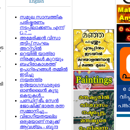
ു
സമൂല സാമ്പത്തിക
പരിഷ്കരണം
നടപ്പിലാക്കണം എന്ന്
G-7 ...
അമേരിക്കന്‍ വിസാ
തട്ടിപ്പ് സംഘം
ടെ
അറസ്റ്റില്‍
റെയില്‍ യാത്രാ
നിരക്കുകള്‍ കുറയും
ബഹിരാകാശത്ത്
ഉപഗ്രഹങ്ങള്‍ തമ്മില്‍
ഇടിച്ചു
നയതന്ത്ര
ങി
ഉദ്യോഗസ്ഥരുടെ
ഓണ്‍ലൈന്‍ കൂട്ടു
കെട്ടുകള്‍...
പണ്ഡിറ്റ് ഭീം സേന്‍
ജോഷിക്ക് ഭാരത രത്ന
സമ്മാനിച്ചു...
വിഭാഗീയതയല്ല
ഒരുമയാണ് നമുക്ക്
ആവശ്യം - ബൃന്ദ