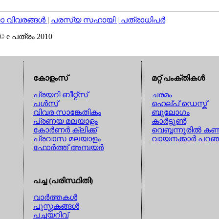
വിവരങ്ങള്‍
|
പരസ്യ സഹായി |
പത്രാധിപര്‍
© e പത്രം 2010
കോളംസ്
മറ്റ് പംക്തികള്‍
പ്രയറി ബീറ്റ്സ്
ചരമം
പള്‍സ്
ഹെല്പ് ഡെസ്ക്
വിവര സാങ്കേതികം
ബൂലോഗം
പ്രണയ മലയാളം
കാര്‍ട്ടൂണ്‍
കോര്‍ണര്‍ ക്ലിക്ക്
വെബ്ബന്നൂരില്‍ കണ്
പ്രവാസ മലയാളം
വായനക്കാര്‍ പറഞ
ഫോര്‍ത്ത് അമ്പയര്‍
പച്ച (പരിസ്ഥിതി)
വാര്‍ത്തകള്‍
പുസ്തകങ്ങള്‍
പച്ചയറിവ്