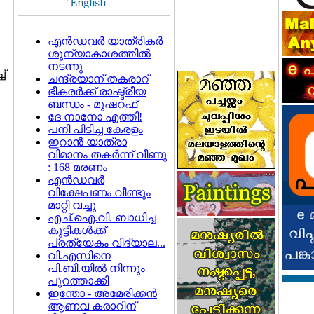
എന്‍ഡവര്‍ യാത്രികര്‍
ശൂന്യാകാശത്തില്‍
നടന്നു
്
ചന്ദ്രയാന് തകരാറ്
ഭീകരര്‍ക്ക് രാഷ്ട്രീയ
ബന്ധം - മുഷറഫ്
ദേ നാനോ എത്തി!
പനി പിടിച്ച കേരളം
ഇറാന്‍ യാത്രാ
വിമാനം തകര്‍ന്ന് വീണു
: 168 മരണം
എന്‍ഡവര്‍
വിക്ഷേപണം വീണ്ടും
മാറ്റി വച്ചു
എച്.ഐ.വി. ബാധിച്ച
കുട്ടികള്‍ക്ക്
പ്രത്യേകം വിദ്യാല...
വി.എസിനെ
പി.ബി.യില്‍ നിന്നും
പുറത്താക്കി
ഇന്തോ - അമേരിക്കന്‍
ആണവ കരാറിന്