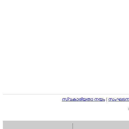
സ്വകാര്യതാ നയം
|
സംഘടനാ 