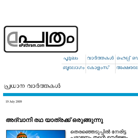
19 July 2009
അദ്വാനി രഥ യാത്രക്ക് ഒരുങ്ങുന്നു
തെരഞ്ഞെടുപ്പില്‍ നേരിട്ട
പരാജയം തന്റെ ഊര്‍ജ്ജം