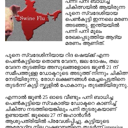
പന്നി പനി ബാധിച്ച്
ചികിത്സയില്‍ ആയിരുന്ന
പൂനെ സ്വദേശിയായ
പെണ്‍കുട്ടി ഇന്നലെ മരണ
അടഞ്ഞു. ഇന്ത്യയില്‍
പന്നി പനി മൂലം
രേഖപ്പെടുത്തിയ ആദ്യ
മരണം ആണിത്.
പൂനെ സ്വദേശിനിയായ റിദ ഷെയ്ക്ക് എന്ന
പെണ്‍കുട്ടിയെ തൊണ്ട വേദന, ജല ദോഷം, തല
വേദന തുടങ്ങിയ അസുഖങ്ങളോടെ ജൂണ്‍ 21 ന്
സമീപത്തുള്ള ഡോക്ടറുടെ അടുത്ത് നിന്നും ചികിത്
നേടിയിരുന്നു. രോഗ ലക്ഷണങ്ങള്‍ മെച്ചപ്പെട്ടതിനെ
തുടര്‍ന്ന് കുട്ടി സ്കൂളില്‍ പോകാനും തുടങ്ങിയിരുന്നു.
എന്നാല്‍ ജൂണ്‍ 25 ഓടെ വീണ്ടും പനി ബാധിച്ച
പെണ്‍കുട്ടിയെ സ്വകാര്യ ഡോക്ടറെ കാണിച്ച്
ചികിത്സ നടത്തിയെങ്കിലും പനി തുടരുകയാണ്
ഉണ്ടായത്. ജൂലൈ 27 ന് ജഹാന്‍ഗീര്‍
ആശുപത്രിയില്‍ പ്രവേശിപ്പിച്ചു. കുട്ടിയുടെ
ആരോഗ്യ നില വഷളായതിനെ തുടര്‍ന്ന് intensive