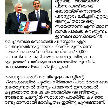
ദുബായ് : അമേരിക്കന്‍
പ്രസിഡണ്ട് ബറക്
ഒബാമയ്ക്ക് നൊബേല്‍
പുരസ്കാരം ലഭിച്ചത് ഏറ്റവു
അനുചിതമായ ഒരു
സമയത്താണ് എന്ന് അറബ
ജനത പരക്കെ കരുതുന്നു.
ഇന്നലെ ഓസ്‌ലോയില്‍
വെച്ച് ഒബാമ നൊബേല്‍ പുരസ്കാരം ഏറ്റു
വാങ്ങുന്നതിന് ഏതാനും ദിവസം മുന്‍പാണ്
അമേരിക്ക അഫ്ഗാനിസ്ഥാനിലേക്ക് 30,000
സൈനികരെ കൂടി അയക്കാനുള്ള തീരുമാനം
എടുത്തത്. ഇത് ആഗോല തലത്തില്‍ മുസ്ലിം
ലോകത്തെ പ്രകോപിപ്പിച്ചിട്ടുണ്ട്.
തങ്ങളുടെ അധീനതയിലുള്ള പലസ്തീന്റെ
പ്രദേശങ്ങളില്‍ പുതിയ നിര്‍മ്മാണ പ്രവര്‍ത്തനങ്ങള്
നടത്തുന്നതില്‍ നിന്നും പിന്മാറാന്‍ ഇസ്രയേല്‍
കൂട്ടാക്കാത്ത നടപടിക്ക് അമേരിക്ക വഴങ്ങിയതും,
അങ്ങനെ പലസ്തീന്‍ സമാധാന പ്രക്രിയ കഴിഞ്ഞ
രണ്ടു മാസമായി മരവിച്ചതും ഇതിനു പുറമെയാണ്.