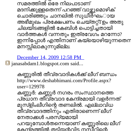
സമരത്തിൽ ഒരേ നിലപാടാണ്
മദനിക്കുള്ളതെന്ന് പറഞ്ഞ് വാഴ്ത്തുമൊഴിക്
ചൊരിഞ്ഞും ചാനലിൽ സുധീർഘംായ
അഭീമുഖം പ്രക്ഷേപണം ചെയ്തറ്റ്Tഉം അതു
ചിലയിടങ്ങളിൽ കേബിൾ പൊട്ടിച്ചതായി
വാർത്തകൾ വന്നതും ഇത്രവേഗം മറന്നോ?
ഇന്നിപ്പോൾ എന്തിനാണ് കയ്യൊഴിയുന്നതെന്ന
മനസ്സിലാകുന്നുമില്ല.
December 14, 2009 12:58 PM
janasabdam1.blogspot.com
said...
കണ്ണൂരില്‍ തീവ്രവാദികള്‍ക്ക് ലീഗ് ബന്ധം
http://www.deshabhimani.com/Profile.aspx?
user=129978
കണ്ണൂര്‍: കണ്ണൂര്‍ നഗരം സംസ്ഥാനത്തെ
പ്രധാന തീവ്രവാദ കേന്ദ്രമായി വളര്‍ന്നത്
മുസ്ളിംലീഗിന്റെ തണലില്‍. എല്ലാവിധ
തീവ്രവാദത്തിനും എതിരാണെന്ന് ലീഗ്
നേതാക്കള്‍ പരസ്യമായി
പറയുമ്പോള്‍തന്നെയാണ് കണ്ണൂരിലെ ലീഗ്
കേന്ദ്രത്തില്‍ തടിയന്റവിട നസീറിന്റെ