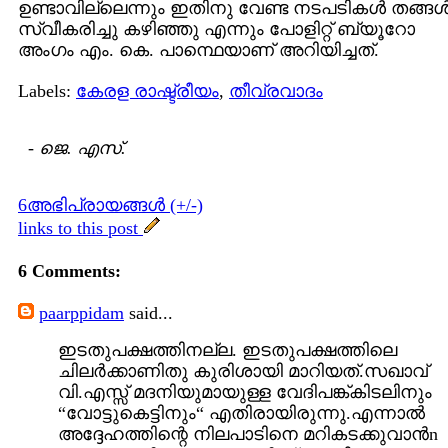
ഉണ്ടാവില്ലെന്നും ഇതിനു വേണ്ട നടപടികള്‍ തങ്ങള്
സ്വീകരിച്ചു കഴിഞ്ഞു എന്നും പോളിറ്റ് ബ്യൂറോ
അംഗം എം. കെ. പാന്ഥെയാണ് അറിയിച്ചത്.
Labels:
കേരള രാഷ്ട്രീയം
,
തീവ്രവാദം
-
ജെ. എസ്.
6അഭിപ്രായങ്ങള്‍ (+/-)
links to this post
6 Comments:
paarppidam
said...
ഇടതുപക്ഷത്തിനല്ല. ഇടതുപക്ഷത്തിലെ
ചിലർക്കാണിതു കുരിശായി മാറിയത്.സഖാവ്
വി.എസ്സ് മദനിയുമായുള്ള വേദിപങ്ക്കിടലിനും
“വോട്ടുകെട്ടിനും“ എതിരായിരുന്നു.എന്നാൽ
അദ്ദേഹത്തിന്റെ നിലപാടിനെ മറികടക്കുവാൻn