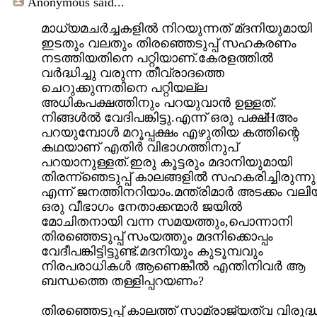
Anonymous
said...
മാധ്യമചർച്ചകളിൽ നിറയുന്നത് മ്ദനിയുമായി
ഇടതും വലതും തിരഞ്ഞെടുപ്പ് സഹകരണം
നടത്തിയതിനെ പറ്റിയാണ്.കേരളത്തിൽ
വർദ്ധിച്ചു വരുന്ന തീവ്രാദത്തെ
ചെറുക്കുന്നതിനെ പറ്റിയല്ല
അധികപക്ഷത്തിനും പറയുവാൻ ഉള്ളത്.
നിങ്ങൾൽ വേദിപങ്കിട്ടു.എന്ന് ഒരു പക്ഷ്Hഅം
പറയുമ്പോൾ മറൂപ്പക്ഷം എഴുതിയ കത്തിന്റെ
കഥയാണ് എതിർ വിഭാഗത്തിനുപ്
പറയാനുള്ളത്.ഇരു കൂട്ടരും മദാനിയുമായി
തിരന്ന്ഞെടുപ്പ് കാലങ്ങളിൽ സഹകരിച്ചിരുന്നു
എന്ന് ജനത്തിനറിയാം.മന്ത്രിമാർ അടക്കം വലി
ഒരു വീഭാഗം നേതാക്കന്മാർ ജയിൽ
മോചിതനായി വന്ന സമയത്തും,പൊന്നാനി
തിരഞ്ഞെടുപ്പ് സംയത്തും മദനിക്കൊപ്പം
വേദീപങ്കിട്ടിട്ടുണ്ട്.മദനിയും കുടൂമ്പവും
നിരപരാധികൾ ആണെങ്കീൽ എന്തിനിവർ ആ
ബന്ധത്തെ തള്ളിപ്പറയണം?
തിരഞ്ഞെടുപ്പ് കാലത്ത് സാമ്രാജ്യത്വ വിരുദ്