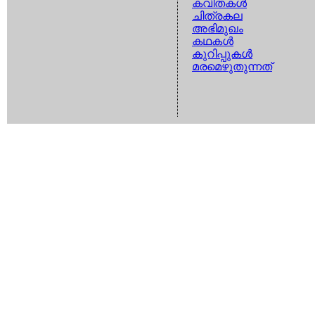
കവിതകള്‍
ചിത്രകല
അഭിമുഖം
കഥകള്‍
കുറിപ്പുകള്‍
മരമെഴുതുന്നത്