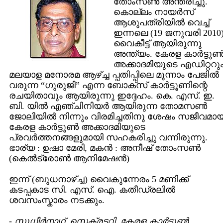
തോംസണ്‍ അന്തരിച്ചു.
കൊല്ലം നായര്‍സ്
ആശുപത്രിയില്‍ വെച്ച്
ഇന്നലെ (19 ജനുവരി 2010
വൈകീട്ട് ആയിരുന്നു
അന്ത്യം. കേരള കാര്‍ട്ടൂണ്
അക്കാദമിയുടെ എഡിറ്ററും
മലയാള മനോരമ ആഴ്‌ച്ച പ്പതിപ്പിലെ മൂന്നാം പേജില്‍
വരുന്ന “ഗുരുജി” എന്ന ബോക്സ് കാര്‍ട്ടൂണിന്റെ
രചയിതാവും ആയിരുന്നു ഇദ്ദേഹം. കെ. എസ്. ഇ.
ബി. യില്‍ എഞ്ചിനിയര്‍ ആയിരുന്ന തോമസണ്‍
ജോലിയില്‍ നിന്നും വിരമിച്ചതിനു ശേഷം സജീവമായ
കേരള കാര്‍ട്ടൂണ്‍ അക്കാദമിയുടെ
പ്രവര്‍ത്തനങ്ങളുമായി സഹകരിച്ചു വന്നിരുന്നു.
ഭാര്യ : ഉഷാ മേരി, മകന്‍ : അനീഷ് തോംസണ്‍
(കെല്‍ട്രോണ്‍ ആനിമേഷന്‍)
ഇന്ന് (ബുധനാഴ്‌ച്ച) വൈകുന്നേരം 5 മണിക്ക്
കടപ്പകാട സി. എസ്. ഐ. കതീഡ്രലില്‍
ശവസംസ്കാരം നടക്കും.
-
സുധീര്‍നാഥ്, സെക്രട്ടറി, കേരള കാര്‍ട്ടൂണ്‍