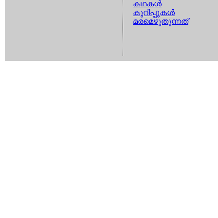
കഥകള്‍
കുറിപ്പുകള്‍
മരമെഴുതുന്നത്