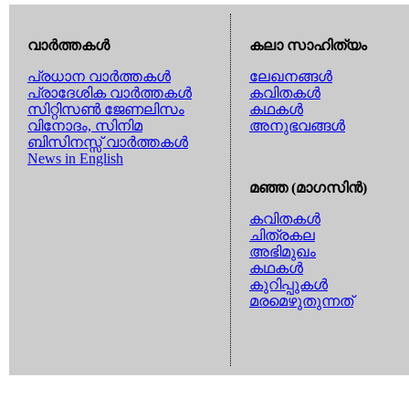
വാര്‍ത്തകള്‍
കലാ സാഹിത്യം
പ്രധാന വാര്‍ത്തകള്‍
ലേഖനങ്ങള്‍
പ്രാദേശിക വാര്‍ത്തകള്‍
കവിതകള്‍
സിറ്റിസണ്‍ ജേണലിസം
കഥകള്‍
വിനോദം, സിനിമ
അനുഭവങ്ങള്‍
ബിസിനസ്സ് വാര്‍ത്തകള്‍
News in English
മഞ്ഞ (മാഗസിന്‍)
കവിതകള്‍
ചിത്രകല
അഭിമുഖം
കഥകള്‍
കുറിപ്പുകള്‍
മരമെഴുതുന്നത്