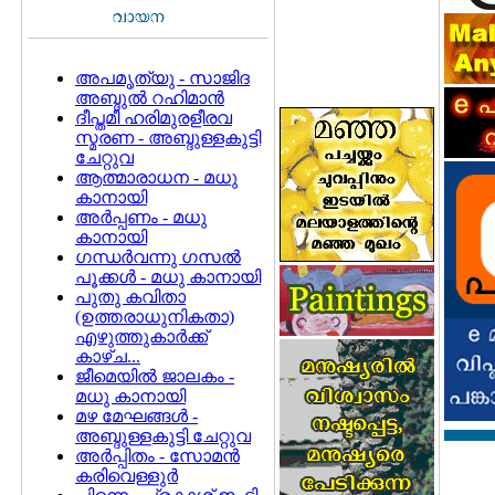
അപമൃത്യു - സാജിദ
അബ്ദുല്‍ റഹിമാന്‍
ദീപ്തമീ ഹരിമുരളീരവ
സ്മരണ - അബ്ദുള്ളകുട്ടി
ചേറ്റുവ
ആത്മാരാധന - മധു
കാനായി
അര്‍പ്പണം - മധു
കാനായി
ഗന്ധര്‍വന്നു ഗസല്‍
പൂക്കള്‍ - മധു കാനായി
പുതു കവിതാ
(ഉത്തരാധുനികതാ)
എഴുത്തുകാര്‍ക്ക്
കാഴ്ച...
ജീമെയില്‍ ജാലകം -
മധു കാനായി
മഴ മേഘങ്ങള്‍ -
അബ്ദുള്ളകുട്ടി ചേറ്റുവ
അര്‍പ്പിതം - സോമന്‍
കരിവെള്ളുര്‍