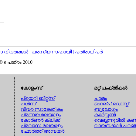
ം
വിവരങ്ങള്‍
|
പരസ്യ സഹായി |
പത്രാധിപര്‍
© e പത്രം 2010
കോളംസ്
മറ്റ് പംക്തികള്‍
പ്രയറി ബീറ്റ്സ്
ചരമം
പള്‍സ്
ഹെല്പ് ഡെസ്ക്
വിവര സാങ്കേതികം
ബൂലോഗം
പ്രണയ മലയാളം
കാര്‍ട്ടൂണ്‍
കോര്‍ണര്‍ ക്ലിക്ക്
വെബ്ബന്നൂരില്‍ കണ്
പ്രവാസ മലയാളം
വായനക്കാര്‍ പറഞ
ഫോര്‍ത്ത് അമ്പയര്‍