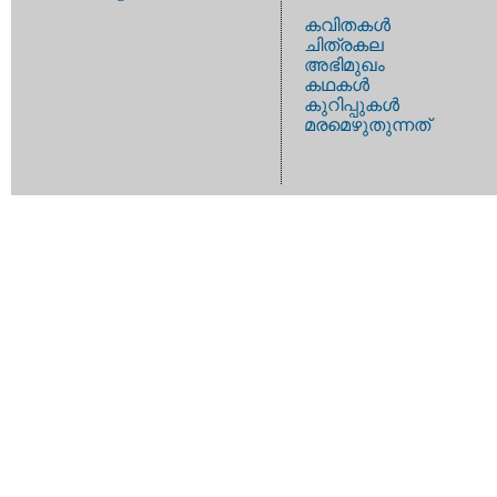
കവിതകള്‍
ചിത്രകല
അഭിമുഖം
കഥകള്‍
കുറിപ്പുകള്‍
മരമെഴുതുന്നത്