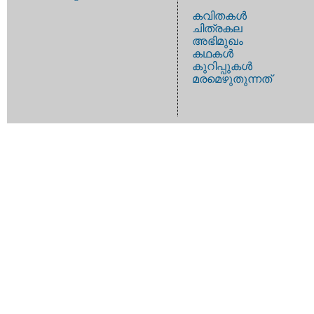
കവിതകള്‍
ചിത്രകല
അഭിമുഖം
കഥകള്‍
കുറിപ്പുകള്‍
മരമെഴുതുന്നത്