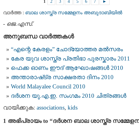
1
2
3
4
5
6
7
►
വാര്‍ത്ത :
ബാല ശാസ്ത്ര സമ്മേളനം അബുദാബിയില്‍
-
ജെ.എസ്.
അനുബന്ധ വാര്‍ത്തകള്‍
“എന്റെ കേരളം” ചോദ്യോത്തര മല്‍സരം
കേര യുവ ശാസ്ത്ര പ്രതിഭാ പുരസ്കാരം 2011
ഫെക്ക ഓണം ഈദ്‌ ആഘോഷങ്ങള്‍ 2010
അന്താരാഷ്‌ട്ര സാക്ഷരതാ ദിനം 2010
World Malayalee Council 2010
ദര്‍ശന യു.എ.ഇ. സംഗമം 2010 ചിത്രങ്ങള്‍
വായിക്കുക:
associations
,
kids
1 അഭിപ്രായം to “ദര്‍ശന ബാല ശാസ്ത്ര സമ്മേളന