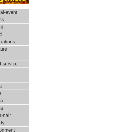
ral-event
ss
ni
d
iations
ture
i
l-service
a
s
ka
ha
-nair
dy
ronment