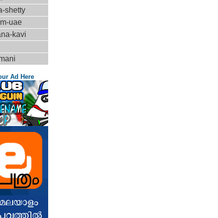
a-shetty
ilm-uae
ana-kavi
amani
our Ad Here