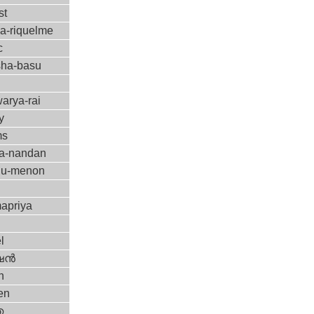
st
sa-riquelme
c
sha-basu
arya-rai
y
ms
a-nandan
hu-menon
n
apriya
l
ന്‍
h
en
ത