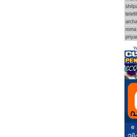
shilp
telef
arch
roma
priy
Y