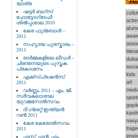
യാത്ര
ഷട്ടര്‍ ബഗ്സ്
cultu
ഫോട്ടോഗ്രാഫി
actre
ശില്‍പ്പശാല 2010
alum
കേര ഫുട്ബോള്‍ –
awar
2011
assoc
സഹൃദയ പുരസ്കാരം –
2011
litera
ഓര്‍മ്മകളിലെ ലീഡര്‍ –
duba
ചിരന്തനയുടെ പുസ്തക
socia
പ്രകാശനം
kids
എക്സ്പ്രഷന്‍സ്‌
art
2011
medi
വര്‍ണ്ണം 2011 – എം. ജി.
സര്‍വകലാശാല
sport
യുവജനോല്‍സവം
gopi
ദി ഗ്രേറ്റ്‌ ഇന്ത്യന്‍
kani
റണ്‍ 2011
navya
കേര കേരോല്‍സവം
trage
2011
envi
എസ്. എന്‍. എം.