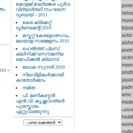
കോളജ്‌ മാല്യങ്കര പൂര്‍വ
prote
തം
വിദ്യാര്‍ത്ഥി സംഘടന
laris
ദുബായ്‌ – 2011
musi
കേര ക്രിക്കറ്റ്‌
ടൂര്‍ണമെന്റ് 2010
bipa
actor
മസ്കറ്റ്‌ കേരളോത്സവം,
മലയാള സമ്മേളനം 2010
aishw
ഹെല്‍ത്ത്‌ പ്ലസ്‌
poetr
ക്ലിനിക്ക്‌ സൌജന്യ
victi
മെഡിക്കല്‍ ക്യാമ്പ്‌
meer
ലോക സുന്ദരി 2010
010
»
sind
നിലവിളികള്‍ക്കായി
jaya
കാതോര്‍ക്കാം
padm
നമിത
wmc
പി. മണികണ്ഠന്‍
എന്‍.വി. കൃഷ്ണവാര്യര്‍
mode
പുരസ്കാരം
ഫാഷ
ഏറ്റുവാങ്ങുന്നു
healt
wom
നമി