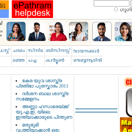
ഗൂഗിള
കേര യുവ ശാസ്ത്ര
പ്രതിഭാ പുരസ്കാരം 2011
ദര്‍ശന ബാല ശാസ്ത്ര
സമ്മേളനം
അണ്ണാ ഹസാരേയ്ക്ക്
യു.എ.ഇ. യിലെ
ഇന്ത്യാക്കാരുടെ പിന്തുണ
മരുഭൂമി
വൃത്തിയാക്കാന്‍ ഒരു