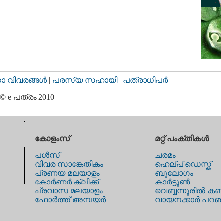
വിവരങ്ങള്‍
|
പരസ്യ സഹായി |
പത്രാധിപര്‍
© e പത്രം 2010
കോളംസ്
മറ്റ് പംക്തികള്‍
പള്‍സ്
ചരമം
വിവര സാങ്കേതികം
ഹെല്പ് ഡെസ്ക്
പ്രണയ മലയാളം
ബൂലോഗം
കോര്‍ണര്‍ ക്ലിക്ക്
കാര്‍ട്ടൂണ്‍
പ്രവാസ മലയാളം
വെബ്ബന്നൂരില്‍ കണ
ഫോര്‍ത്ത് അമ്പയര്‍
വായനക്കാര്‍ പറഞ