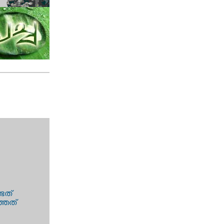
്ടത്
്ഞത്