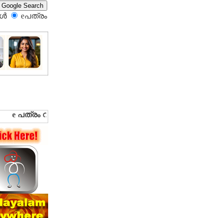
്‍
eപത്രം‍