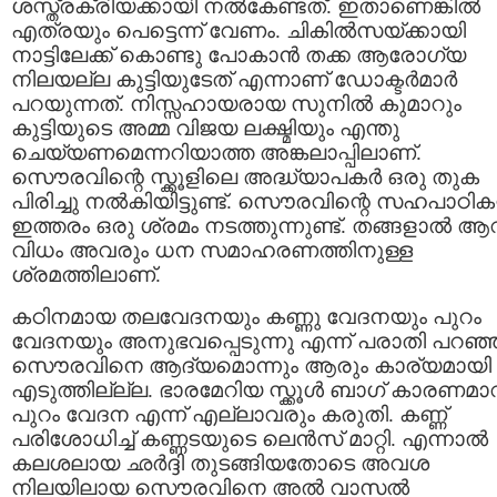
ശസ്ത്രക്രിയക്കായി നൽകേണ്ടത്. ഇതാണെങ്കിൽ
എത്രയും പെട്ടെന്ന് വേണം. ചികിൽസയ്ക്കായി
നാട്ടിലേക്ക് കൊണ്ടു പോകാൻ തക്ക ആരോഗ്യ
നിലയല്ല കുട്ടിയുടേത് എന്നാണ് ഡോക്ടർമാർ
പറയുന്നത്. നിസ്സഹായരായ സുനിൽ കുമാറും
കുട്ടിയുടെ അമ്മ വിജയ ലക്ഷ്മിയും എന്തു
ചെയ്യണമെന്നറിയാത്ത അങ്കലാപ്പിലാണ്.
സൌരവിന്റെ സ്ക്കൂളിലെ അദ്ധ്യാപകർ ഒരു തുക
പിരിച്ചു നൽകിയിട്ടുണ്ട്. സൌരവിന്റെ സഹപാഠിക
ഇത്തരം ഒരു ശ്രമം നടത്തുന്നുണ്ട്. തങ്ങളാൽ ആ
വിധം അവരും ധന സമാഹരണത്തിനുള്ള
ശ്രമത്തിലാണ്.
കഠിനമായ തലവേദനയും കണ്ണു വേദനയും പുറം
വേദനയും അനുഭവപ്പെടുന്നു എന്ന് പരാതി പറഞ്
സൌരവിനെ ആദ്യമൊന്നും ആരും കാര്യമായി
എടുത്തില്ല്ല. ഭാരമേറിയ സ്ക്കൂൾ ബാഗ് കാരണമാ
പുറം വേദന എന്ന് എല്ലാവരും കരുതി. കണ്ണ്
പരിശോധിച്ച് കണ്ണടയുടെ ലെൻസ് മാറ്റി. എന്നാൽ
കലശലായ ഛർദ്ദി തുടങ്ങിയതോടെ അവശ
നിലയിലായ സൌരവിനെ അൽ വാസൽ