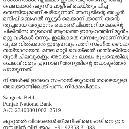
പെണ്മക്കള്‍ ഷൂസ് പോളീഷ് ചെയ്തും പിച്ച
തെണ്ടിയുമാണ് കഴിയുന്നത്. അനുജിന്റെ അച്ഛന്‍
മനീഷ്‌ ബെഹല്‍ സ്കൂട്ടര്‍ മെക്കാനിക്കാണ്. തന്റെ
തുച്ചമായ വരുമാനം കൊണ്ട് ചിലവേറിയ മകന്റെ
ചികില്‍സ തുടരാന്‍ ആവാത്ത ഇദ്ദേഹത്തിന് മുന്‍പി
മറ്റു വഴികള്‍ ഒന്നും ഇല്ലാതെ വന്നപ്പോഴാണ് സ്വ
വൃക്ക വില്‍ക്കാന്‍ ഇദ്ദേഹവും പത്നി സംഗീത ബെ
തയ്യാറായത്. മജ്ജ മാറ്റി വെയ്ക്കല്‍ ശത്രക്രിയ
തുടര്‍ ചിലവുകളും അടക്കം 25 ലക്ഷം രൂപയെങ്കിലു
ചെലവ് വരും എന്നാണ് അനുജിന്റെ ഡോക്ടര്‍മാര്‍
പറയുന്നത്.
നിങ്ങള്‍ക്ക്‌ ഇവരെ സഹായിക്കുവാന്‍ താഴെയുള്ള
അക്കൌണ്ടിലേക്ക് പണം നിക്ഷേപിക്കാം.
Sangeeta Behl
Punjab National Bank
A/C: 2340000100212519
കൂടുതല്‍ വിവരങ്ങള്‍ക്ക് മനീഷ്‌ ബെഹലിനെ ഈ
നമ്പരില്‍ വിളിക്കാം : +91 92358 31083