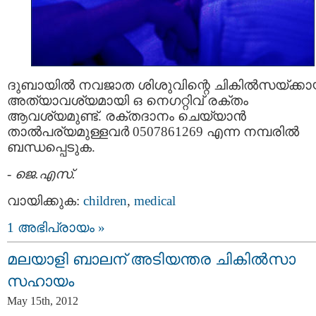
ദുബായിൽ നവജാത ശിശുവിന്റെ ചികിൽസയ്ക്കാ
അത്യാവശ്യമായി ഒ നെഗറ്റിവ് രക്തം
ആവശ്യമുണ്ട്. രക്തദാനം ചെയ്യാൻ
താൽപര്യമുള്ളവർ 0507861269 എന്ന നമ്പരിൽ
ബന്ധപ്പെടുക.
-
ജെ.എസ്.
വായിക്കുക:
children
,
medical
1 അഭിപ്രായം »
മലയാളി ബാലന് അടിയന്തര ചികിൽസാ
സഹായം
May 15th, 2012