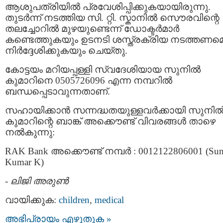
ആശുപത്രിയിൽ പ്രവേശിപ്പിക്കുകയായിരുന്നു.
തുടർന്ന് നടത്തിയ സി. റ്റി. സ്കാനിൽ സൌരവിന്റെ
തലച്ചോറിൽ മുഴയുണ്ടെന്ന് ഡോക്ടർമാർ
കണ്ടെത്തുകയും ഉടനടി ശസ്ത്രക്രിയ നടത്തണമെന
നിർദ്ദേശിക്കുകയും ചെയ്തു.
കോട്ടയം മറിയപ്പള്ളി സ്വദേശിയായ സുനിൽ
കുമാറിനെ 0505726096 എന്ന നമ്പറിൽ
ബന്ധപ്പെടാവുന്നതാണ്.
സഹായിക്കാൻ സന്നദ്ധതയുള്ളവർക്കായി സുനി
കുമാറിന്റെ ബാങ്ക്‍ അക്കൌണ്ട് വിവരങ്ങൾ താഴെ
നൽകുന്നു:
RAK Bank അക്കൌണ്ട് നമ്പർ : 0012122806001 (Sun
Kumar K)
-
ലിജി അരുണ്‍
വായിക്കുക:
children
,
medical
അഭിപ്രായം എഴുതുക »