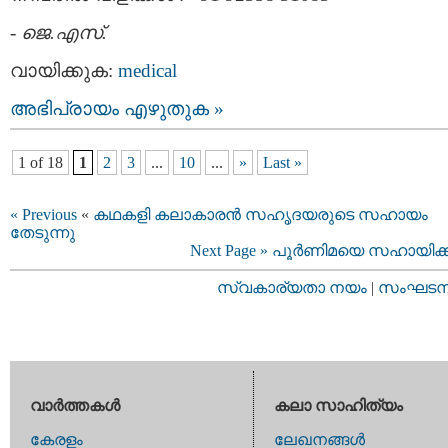
-
ജെ.എസ്.
വായിക്കുക:
medical
അഭിപ്രായം എഴുതുക »
1 of 18
1
2
3
...
10
...
»
Last »
« Previous
«
കഥകളി കലാകാരന്‍ സഹൃദയരുടെ സഹായം
തേടുന്നു
Next Page »
പൂര്‍ണിമയെ സഹായിക്
സ്വകാര്യതാ നയം
|
സംഘടനാ 
വാര്‍ത്തകള്‍
കലാ സാഹിത്യം
കേരളം
ലേഖനങ്ങള്‍