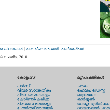
വിവരങ്ങള്‍
|
പരസ്യ സഹായി |
പത്രാധിപര്‍
© e പത്രം 2010
കോളംസ്
മറ്റ് പംക്തികള്‍
പള്‍സ്
ചരമം
വിവര സാങ്കേതികം
ഹെല്പ് ഡെസ്ക്
പ്രണയ മലയാളം
ബൂലോഗം
കോര്‍ണര്‍ ക്ലിക്ക്
കാര്‍ട്ടൂണ്‍
പ്രവാസ മലയാളം
വെബ്ബന്നൂരില്‍ കണ
ഫോര്‍ത്ത് അമ്പയര്‍
വായനക്കാര്‍ പറഞ