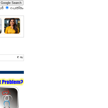
്‍
eപത്രം‍