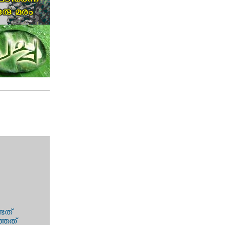
്ടത്
്ഞത്