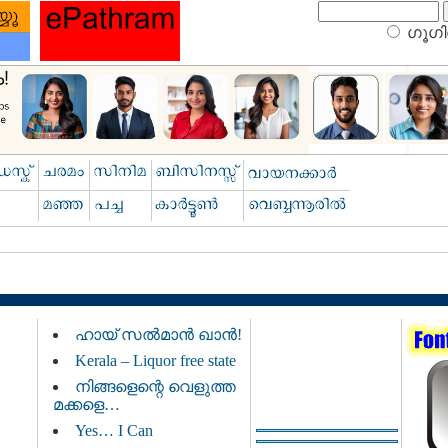
ഗൂഗിള
ഹായ് സൽമാൻ ഖാൻ!
Kerala – Liquor free state
നിങ്ങളെന്റെ വെളുത്ത
മക്കളെ…
Yes… I Can