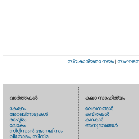
സ്വകാര്യതാ നയം
|
സംഘടനാ 
വാര്‍ത്തകള്‍
കലാ സാഹിത്യം
കേരളം
ലേഖനങ്ങള്‍
അറബിനാടുകള്‍
കവിതകള്‍
രാഷ്ട്രം
കഥകള്‍
ലോകം
അനുഭവങ്ങള്‍
സിറ്റിസണ്‍ ജേണലിസം
വിനോദം, സിനിമ