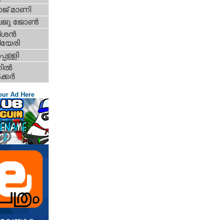
്‌ മാണി
ു ജോണ്‍
ശന്‍
ിയേരി
പള്ളി
ല്‍
കര്‍
our Ad Here