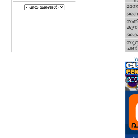
മനോജ
ബൈജ
സതീ
കുന
കൈപ്
സുനി
പണിക്
Y