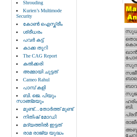
Shrouding
Kurien’s Multimode
Security
കോൺ ഐസ്ക്രീം
സുധീ
ശ്രീധരം
തൊമ്
പവർ കട്ട്
കൊടെ
കാക്ക തൂറി
ഖാന്
The CAG Report
പോത്
കല്‍ക്കരി
സുനി
അമ്മായി ചുട്ടത്
സജീവ
ബാലക
Cameo Rahul
ബാവ
പാമ്പ് കളി
സുജി
ബി. ജെ. പിയും
സാങ്ങ്മയും
ഹരിക
ബി.
മുണ്ട്…തോര്‍ത്ത്‌ മുണ്ട്
പ്രദീ
നിതിഷ്‌ മോഡി
രാജീവ
മദ്യത്തിൽ ഇട്ടത്
അബ്ദു
രാമ രാജ്യ യുദ്ധം
ചേറ്റ