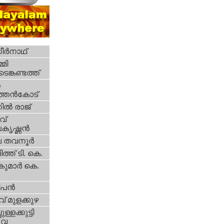
ര്‍നാഥ്
മി
ങ്കണ്ടത്ത്
‍
തന്‍കോട്
ല്‍ രാജ്
്‌
ൃഷ്ണന്‍
 തവനൂര്‍
ത്ത് ടി. കെ.
ുമാര്‍ കെ.
പന്‍
്‌ മുളക്കുഴ
ള്ളക്കുട്ടി
ുവ