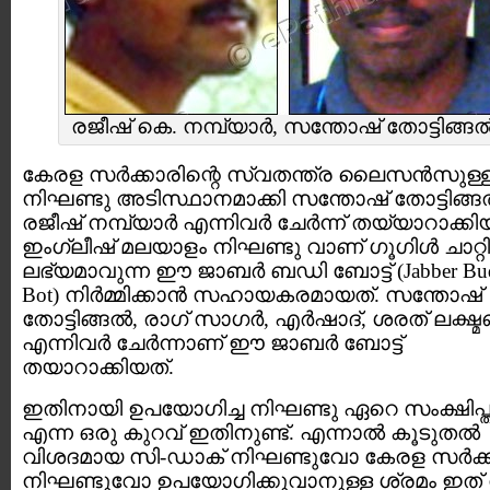
രജീഷ് കെ. നമ്പ്യാര്‍, സന്തോഷ്‌ തോട്ടിങ്ങല്
കേരള സര്‍ക്കാരിന്റെ സ്വതന്ത്ര ലൈസന്‍സുള്
നിഘണ്ടു അടിസ്ഥാനമാക്കി സന്തോഷ്‌ തോട്ടിങ്ങല്
രജീഷ് നമ്പ്യാര്‍ എന്നിവര്‍ ചേര്‍ന്ന് തയ്യാറാക്കി
ഇംഗ്ലീഷ്‌ മലയാളം നിഘണ്ടു വാണ് ഗൂഗിള്‍ ചാറ്റ
ലഭ്യമാവുന്ന ഈ ജാബര്‍ ബഡി ബോട്ട് (Jabber Bu
Bot) നിര്‍മ്മിക്കാന്‍ സഹായകരമായത്. സന്തോഷ്‌
തോട്ടിങ്ങല്‍, രാഗ് സാഗര്‍, എര്‍ഷാദ്‌, ശരത് ലക്ഷ്മ
എന്നിവര്‍ ചേര്‍ന്നാണ് ഈ ജാബര്‍ ബോട്ട്
തയാറാക്കിയത്.
ഇതിനായി ഉപയോഗിച്ച നിഘണ്ടു ഏറെ സംക്ഷിപ്
എന്ന ഒരു കുറവ്‌ ഇതിനുണ്ട്. എന്നാല്‍ കൂടുതല്‍
വിശദമായ സി-ഡാക് നിഘണ്ടുവോ കേരള സര്‍ക്കാ
നിഘണ്ടുവോ ഉപയോഗിക്കുവാനുള്ള ശ്രമം ഇത്