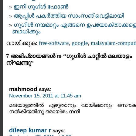
ഇനി ഗൂഗ്ള്‍‍ ഫോണ്‍
ആപ്പിൾ പകർത്തിയ സാംസങ് വെട്ടിലായി
ഗൂഗിള്‍ നയമാറ്റം എങ്ങനെ ഉപയോക്താക്കള
ബാധിക്കും
വായിക്കുക:
free-software
,
google
,
malayalam-comput
7 അഭിപ്രായങ്ങള്‍ to “ഗൂഗിള്‍ ചാറ്റില്‍ മലയാളം
നിഘണ്ടു”
mahmood
says:
November 15, 2011 at 11:45 am
മലയാളത്തില്‍ എഴുതാനും വായിക്കാനും സൌക
നല്‍കിയതിനു ഒരായിരം നന്ദി
dileep kumar r
says: