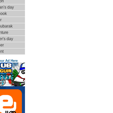
on
n's day
book
r
mubarak
nture
r's day
er
nt
our Ad Here