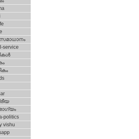
മം
ma
i
fe
e
മസമാധാനം
l-service
ികള്‍
കം
ികം
ds
ar
്രീയ
ോഗ്യം
a-politics
y vishu
sapp