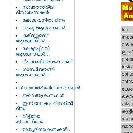
സ്വാതന്ത്ര്യ
ദിനാശംസകള്‍
ലോക വനിതാ ദിനം
വിഷു ആശംസകൾ…
fun
ക്രിസ്തുമസ്
impor
ആശംസകൾ…
envi
കേരളപ്പിറവി
ഇന്ത
ആശംസകൾ…
plac
ദീപാവലി ആശംസകൾ
festiv
ഗാന്ധി ജയന്തി
obitu
ആശംസകൾ…
anim
സ്വാതന്ത്ര്യദിനാശംസകള്‍…
കേര
ഈദ് ആശംസകള്‍
കൌ
ഇന്ന് ലോക പരിസ്ഥിതി
പ്രക
ദിനം
കുട്ട
വീട്ടിലോ
impor
ക്ലാസിലോ…
വാര്
മാതൃദിനാശംസകൾ…