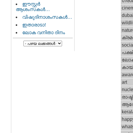
ഗ്രാ
ഈസ്റ്റര്‍
cine
ആശംസകള്‍…
duba
വിഷുദിനാശംസകള്‍…
wildli
ഇതാരാടാ!
natur
ലോക വനിതാ ദിനം
ക്ര
socia
പക്ഷ
ലോ
കായ
awar
art
nucle
രാഷ്ട
ആര
keral
happ
what