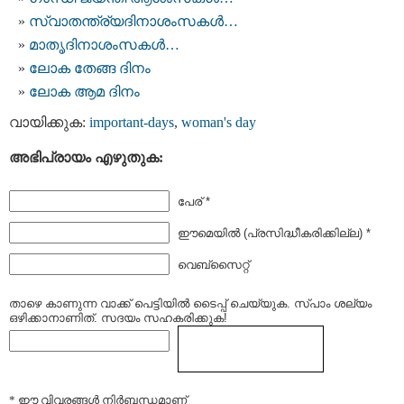
സ്വാതന്ത്ര്യദിനാശംസകള്‍…
മാതൃദിനാശംസകൾ…
ലോക തേങ്ങ ദിനം
ലോക ആമ ദിനം
വായിക്കുക:
important-days
,
woman's day
അഭിപ്രായം എഴുതുക:
പേര് *
ഈമെയില്‍ (പ്രസിദ്ധീകരിക്കില്ല) *
വെബ്സൈറ്റ്
താഴെ കാണുന്ന വാക്ക് പെട്ടിയില്‍ ടൈപ്പ്‌ ചെയ്യുക. സ്പാം ശല്യം
ഒഴിക്കാനാണിത്. സദയം സഹകരിക്കുക!
* ഈ വിവരങ്ങള്‍ നിര്‍ബന്ധമാണ്