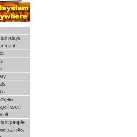
tant-days
ronment
്യ
es
al
ary
als
ളം
തുകം
ൃതി ഭംഗി
ികള്‍
tant people
‍ത്താചിത്രം