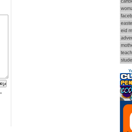
carto
woma
face
easte
eid 
adve
mothe
teach
stude
Y
ം