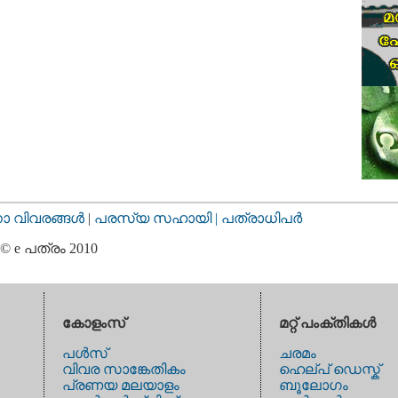
വിവരങ്ങള്‍
|
പരസ്യ സഹായി |
പത്രാധിപര്‍
© e പത്രം 2010
കോളംസ്
മറ്റ് പംക്തികള്‍
പള്‍സ്
ചരമം
വിവര സാങ്കേതികം
ഹെല്പ് ഡെസ്ക്
പ്രണയ മലയാളം
ബൂലോഗം