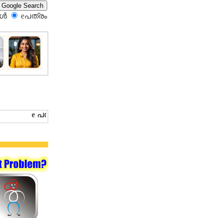
്‍
eപത്രം‍