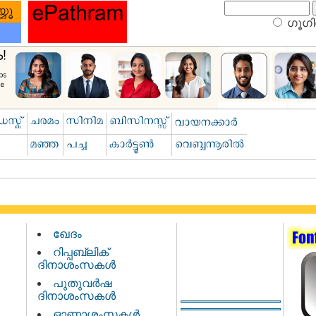
ഗൂഗിള
ഖേദം
റിപ്പബ്ലിക്
ദിനാശംസകള്‍
പുതുവര്‍ഷ
ദിനാശംസകള്‍
ഓണാശംസകള്‍…