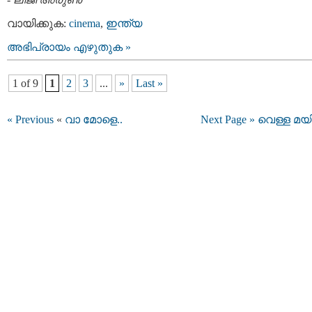
വായിക്കുക:
cinema
,
ഇന്ത്യ
അഭിപ്രായം എഴുതുക »
1 of 9
1
2
3
...
»
Last »
« Previous
«
വാ മോളെ..
Next Page »
വെള്ള മയി