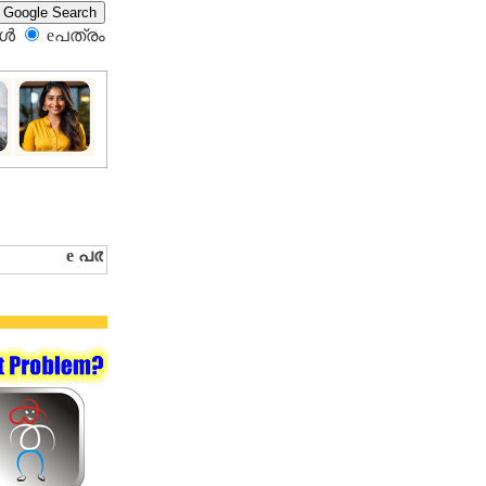
്‍
eപത്രം‍