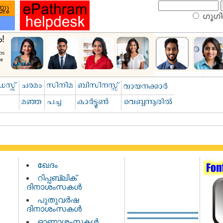
ഗൂഗിള
ഖേദം
റിപ്പബ്ലിക്
ദിനാശംസകള്‍
പുതുവര്‍ഷ
ദിനാശംസകള്‍
ഓണാശംസകള്‍…