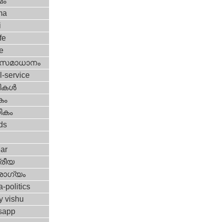
മം
ma
i
fe
e
മസമാധാനം
l-service
ികള്‍
കം
ികം
ds
ar
്രീയ
ോഗ്യം
a-politics
y vishu
sapp