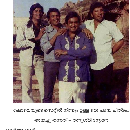
ഷോലെയുടെ സെറ്റില്‍ നിന്നും ഉള്ള ഒരു പഴയ ചിത്രം..
അയച്ചു തന്നത് – തനുശ്രീ ദസ്മാന
-
ലിജി അരുണ്‍