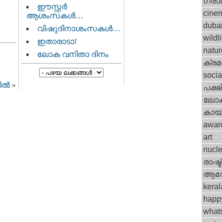
ഗ്രാ
ഈസ്റ്റര്‍
cine
ആശംസകള്‍…
duba
വിഷുദിനാശംസകള്‍…
wildli
ഇതാരാടാ!
natur
ലോക വനിതാ ദിനം
ക്ര
socia
ല്‍
»
പക്ഷ
ലോ
കായ
awar
art
nucle
രാഷ്ട
ആര
keral
happ
what