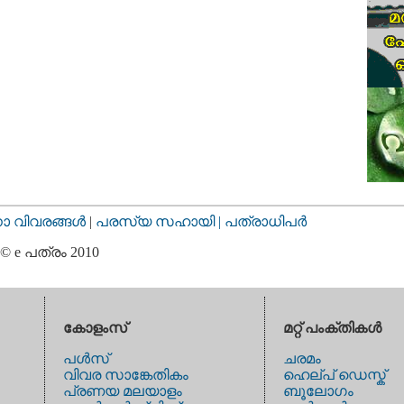
വിവരങ്ങള്‍
|
പരസ്യ സഹായി |
പത്രാധിപര്‍
© e പത്രം 2010
കോളംസ്
മറ്റ് പംക്തികള്‍
പള്‍സ്
ചരമം
വിവര സാങ്കേതികം
ഹെല്പ് ഡെസ്ക്
പ്രണയ മലയാളം
ബൂലോഗം