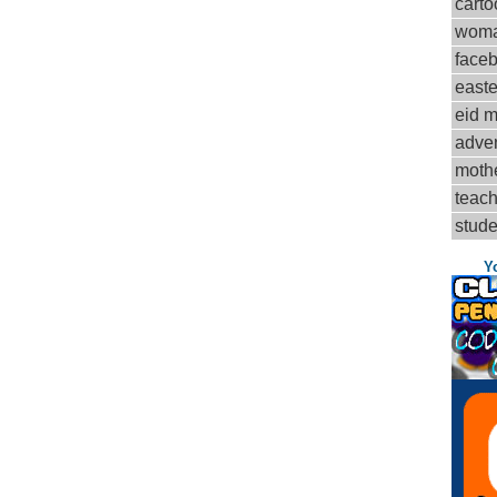
carto
woma
face
easte
eid 
adve
mothe
teach
stude
Y