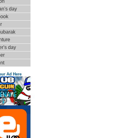
on
n's day
book
r
mubarak
nture
r's day
er
nt
our Ad Here