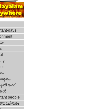
tant-days
ronment
്യ
es
al
ary
als
ളം
തുകം
ൃതി ഭംഗി
ികള്‍
tant people
‍ത്താചിത്രം