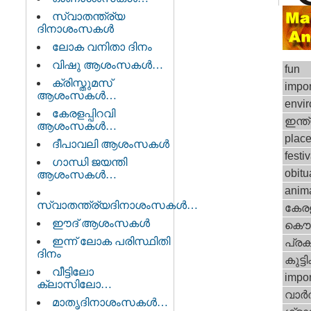
സ്വാതന്ത്ര്യ
ദിനാശംസകള്‍
ലോക വനിതാ ദിനം
വിഷു ആശംസകൾ…
fun
ക്രിസ്തുമസ്
impor
ആശംസകൾ…
envi
കേരളപ്പിറവി
ഇന്ത
ആശംസകൾ…
plac
ദീപാവലി ആശംസകൾ
festiv
ഗാന്ധി ജയന്തി
obitu
ആശംസകൾ…
anim
സ്വാതന്ത്ര്യദിനാശംസകള്‍…
കേര
ഈദ് ആശംസകള്‍
കൌ
ഇന്ന് ലോക പരിസ്ഥിതി
പ്രക
ദിനം
കുട്ട
വീട്ടിലോ
impor
ക്ലാസിലോ…
വാര്
മാതൃദിനാശംസകൾ…