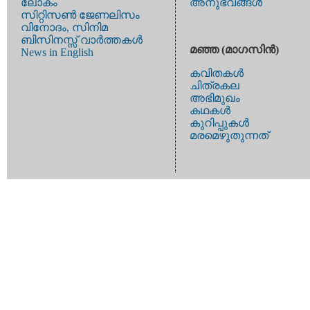
ലോകം
അനുഭവങ്ങള്‍
സിറ്റിസണ്‍ ജേണലിസം
വിനോദം, സിനിമ
ബിസിനസ്സ് വാര്‍ത്തകള്‍
മഞ്ഞ (മാഗസിന്‍)
News in English
കവിതകള്‍
ചിത്രകല
അഭിമുഖം
കഥകള്‍
കുറിപ്പുകള്‍
മരമെഴുതുന്നത്