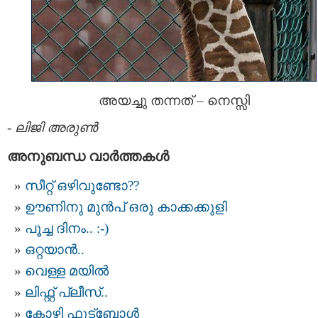
അയച്ചു തന്നത് – നെസ്സി
-
ലിജി അരുണ്‍
അനുബന്ധ വാര്‍ത്തകള്‍
സീറ്റ് ഒഴിവുണ്ടോ??
ഊണിനു മുന്‍പ് ഒരു കാക്കക്കുളി
പൂച്ച ദിനം.. :-)
ഒറ്റയാന്‍..
വെള്ള മയില്‍
ലിഫ്റ്റ്‌ പ്ലീസ്‌..
കോഴി ഫുട്ബോള്‍