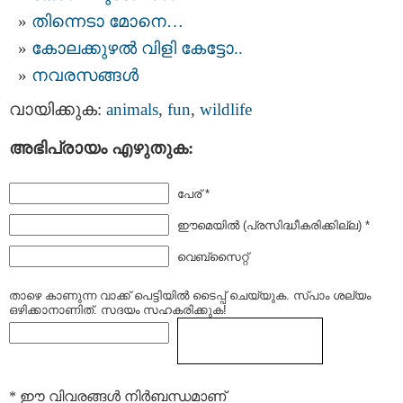
തിന്നെടാ മോനെ…
കോലക്കുഴല്‍ വിളി കേട്ടോ..
നവരസങ്ങള്‍
വായിക്കുക:
animals
,
fun
,
wildlife
അഭിപ്രായം എഴുതുക:
പേര് *
ഈമെയില്‍ (പ്രസിദ്ധീകരിക്കില്ല) *
വെബ്സൈറ്റ്
താഴെ കാണുന്ന വാക്ക് പെട്ടിയില്‍ ടൈപ്പ്‌ ചെയ്യുക. സ്പാം ശല്യം
ഒഴിക്കാനാണിത്. സദയം സഹകരിക്കുക!
* ഈ വിവരങ്ങള്‍ നിര്‍ബന്ധമാണ്