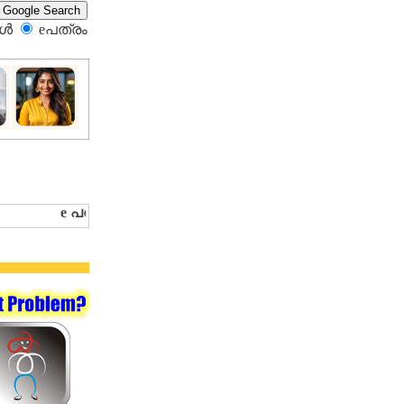
്‍
eപത്രം‍