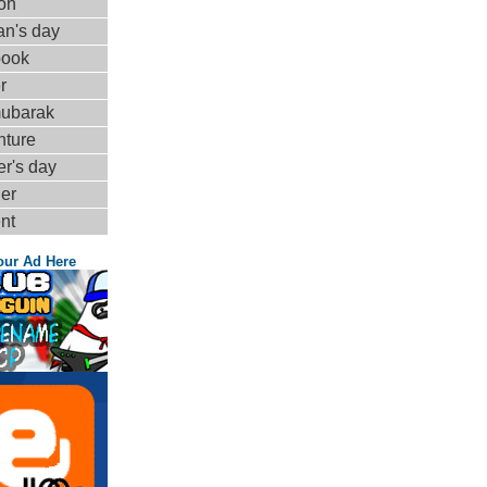
on
n's day
book
r
mubarak
nture
r's day
er
nt
our Ad Here