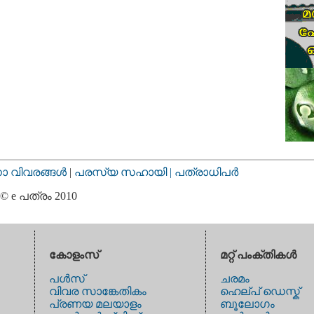
വിവരങ്ങള്‍
|
പരസ്യ സഹായി |
പത്രാധിപര്‍
© e പത്രം 2010
കോളംസ്
മറ്റ് പംക്തികള്‍
പള്‍സ്
ചരമം
വിവര സാങ്കേതികം
ഹെല്പ് ഡെസ്ക്
പ്രണയ മലയാളം
ബൂലോഗം