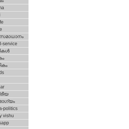
മം
ma
i
fe
e
മസമാധാനം
l-service
ികള്‍
കം
ികം
ds
ar
്രീയ
ോഗ്യം
a-politics
y vishu
sapp