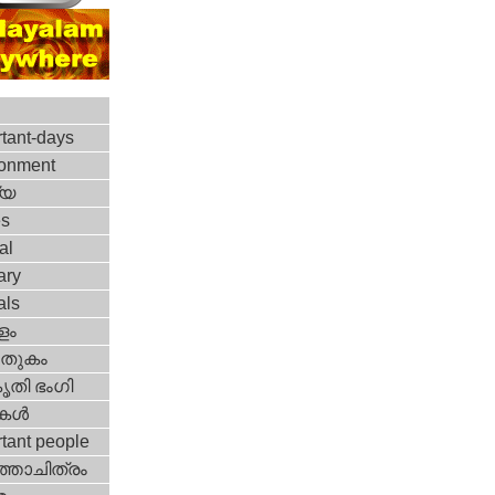
tant-days
ronment
്യ
es
al
ary
als
ളം
തുകം
ൃതി ഭംഗി
ികള്‍
tant people
‍ത്താചിത്രം