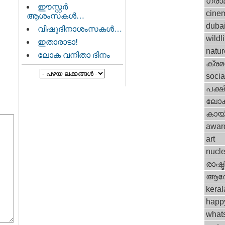
ഗ്രാ
ഈസ്റ്റര്‍
cine
ആശംസകള്‍…
duba
വിഷുദിനാശംസകള്‍…
wildli
ഇതാരാടാ!
natur
ലോക വനിതാ ദിനം
ക്ര
socia
പക്ഷ
ലോ
കായ
awar
art
nucle
രാഷ്ട
ആര
keral
happ
what