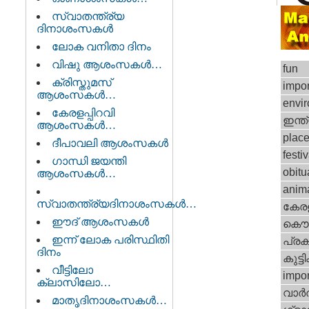
സ്വാതന്ത്ര്യ
ദിനാശംസകള്‍
ലോക വനിതാ ദിനം
വിഷു ആശംസകൾ…
fun
ക്രിസ്തുമസ്
impor
ആശംസകൾ…
envi
കേരളപ്പിറവി
ഇന്ത
ആശംസകൾ…
plac
ദീപാവലി ആശംസകൾ
festiv
ഗാന്ധി ജയന്തി
obitu
ആശംസകൾ…
anim
സ്വാതന്ത്ര്യദിനാശംസകള്‍…
കേര
ഈദ് ആശംസകള്‍
കൌ
ഇന്ന് ലോക പരിസ്ഥിതി
പ്രക
ദിനം
കുട്ട
വീട്ടിലോ
impor
ക്ലാസിലോ…
വാര്
മാതൃദിനാശംസകൾ…