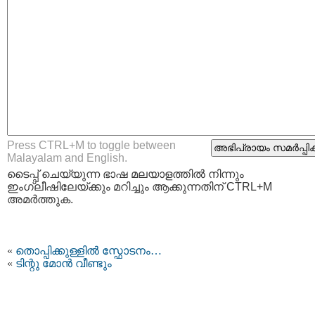
Press CTRL+M to toggle between
Malayalam and English.
ടൈപ്പ്‌ ചെയ്യുന്ന ഭാഷ മലയാളത്തില്‍ നിന്നും
ഇംഗ്ലീഷിലേയ്ക്കും മറിച്ചും ആക്കുന്നതിന് CTRL+M
അമര്‍ത്തുക.
«
തൊപ്പിക്കുള്ളില്‍ സ്ഫോടനം…
«
ടിന്റു മോന്‍ വീണ്ടും