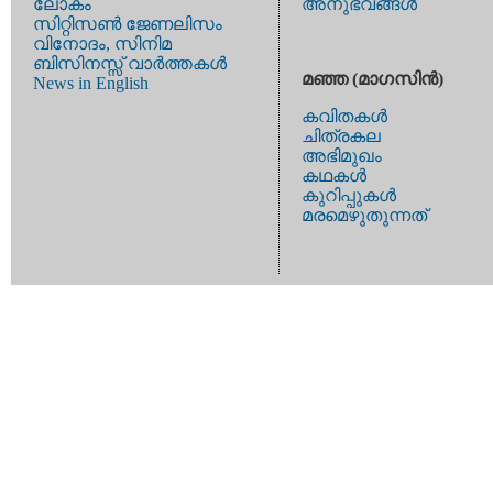
ലോകം
അനുഭവങ്ങള്‍
സിറ്റിസണ്‍ ജേണലിസം
വിനോദം, സിനിമ
ബിസിനസ്സ് വാര്‍ത്തകള്‍
മഞ്ഞ (മാഗസിന്‍)
News in English
കവിതകള്‍
ചിത്രകല
അഭിമുഖം
കഥകള്‍
കുറിപ്പുകള്‍
മരമെഴുതുന്നത്