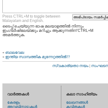
Press CTRL+M to toggle between
Malayalam and English.
ടൈപ്പ്‌ ചെയ്യുന്ന ഭാഷ മലയാളത്തില്‍ നിന്നും
ഇംഗ്ലീഷിലേയ്ക്കും മറിച്ചും ആക്കുന്നതിന് CTRL+M
അമര്‍ത്തുക.
«
ബാലവേല
«
ഇന്ത്യ സാമ്പത്തിക മുന്നേറ്റത്തില്‍??
സ്വകാര്യതാ നയം
|
സംഘടനാ 
വാര്‍ത്തകള്‍
കലാ സാഹിത്യം
കേരളം
ലേഖനങ്ങള്‍
അറബിനാടുകള്‍
കവിതകള്‍