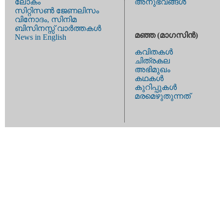
ലോകം
അനുഭവങ്ങള്‍
സിറ്റിസണ്‍ ജേണലിസം
വിനോദം, സിനിമ
ബിസിനസ്സ് വാര്‍ത്തകള്‍
മഞ്ഞ (മാഗസിന്‍)
News in English
കവിതകള്‍
ചിത്രകല
അഭിമുഖം
കഥകള്‍
കുറിപ്പുകള്‍
മരമെഴുതുന്നത്