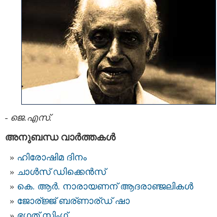
-
ജെ.എസ്.
അനുബന്ധ വാര്‍ത്തകള്‍
ഹിരോഷിമ ദിനം
ചാള്‍സ്‌ ഡിക്കെന്‍സ്
കെ. ആര്‍. നാരായണന് ആദരാഞ്ജലികള്‍
ജോര്ജ്ജ് ബര്ണാര്ഡ് ഷാ
ഭഗത് സിംഗ്