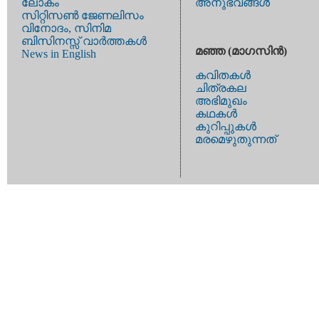
ലോകം
അനുഭവങ്ങള്‍
സിറ്റിസണ്‍ ജേണലിസം
വിനോദം, സിനിമ
ബിസിനസ്സ് വാര്‍ത്തകള്‍
മഞ്ഞ (മാഗസിന്‍)
News in English
കവിതകള്‍
ചിത്രകല
അഭിമുഖം
കഥകള്‍
കുറിപ്പുകള്‍
മരമെഴുതുന്നത്