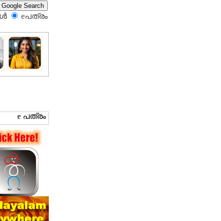
്‍
eപത്രം‍