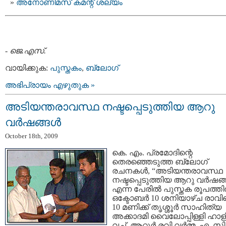
അനോണിമസ് കമന്റ് ശല്യം
-
ജെ.എസ്.
വായിക്കുക:
പുസ്തകം
,
ബ്ലോഗ്
അഭിപ്രായം എഴുതുക »
അടിയന്തരാവസ്ഥ നഷ്ടപ്പെടുത്തിയ ആറു
വര്‍ഷങ്ങള്‍
October 18th, 2009
കെ. എം. പ്രമോദിന്റെ
തെരഞ്ഞെടുത്ത ബ്ലോഗ്
രചനകള്‍, “അടിയന്തരാവസ്ഥ
നഷ്ടപ്പെടുത്തിയ ആറു വര്‍ഷങ്ങ
എന്ന പേരില്‍ പുസ്തക രൂപത്തില
ഒക്ടോബര്‍ 10 ശനിയാഴ്ച രാവ
10 മണിക്ക് തൃശ്ശൂര്‍ സാഹിത്യ
അക്കാദമി വൈലോപ്പിള്ളി ഹാളി
വച്ച്, ആറ്റൂര്‍ രവി വര്‍മ്മ, എ. സി