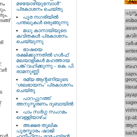
മഴയോഴിയുമ്പോള്‍”
നം
പ്രകാശനം ചെയ്തു
ും.
പുസ്
ും,
പൂര നഗരിയില്‍
ങ്ങ്
ബ്ല
പന്തലുകള്‍ ഒരുങ്ങുന്നു
awar
മധു കാനായിയുടെ
കവി
കവിതകള്‍ പ്രകാശനം
ചെയ്യുന്നു
രി
വര്‍
ഭാഷയെ
write
രക്ഷിക്കുന്നതില്‍ ഗള്‍ഫ്
മലയ
മലയാളികള്‍ മഹത്തായ
.
പങ്ക് വഹിക്കുന്നു – കെ. പി.
ബഹു
ര്‍
രാമനുണ്ണി
sapn
രമ്യ ആന്റണിയുടെ
geor
‘ശലഭായനം’ പ്രകാശനം
litera
ചെയ്തു
െ
jayap
പാറപ്പുറത്ത്
sage
്
അനുസ്മരണം ദുബായില്‍
vish
പാം സര്‍ഗ്ഗ സംഗമം
വെള്ളിയാഴ്ച
cp-a
അക്ഷര തൂലിക
ആനക
പുരസ്കാരം ഷാജി
sach
റര്‍
ഹനീഫിനും രാമചന്ദ്രന്‍