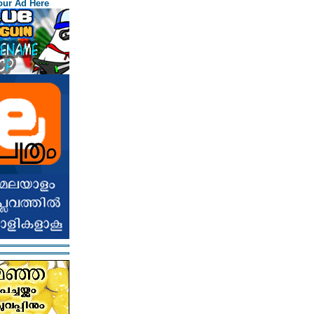
our Ad Here