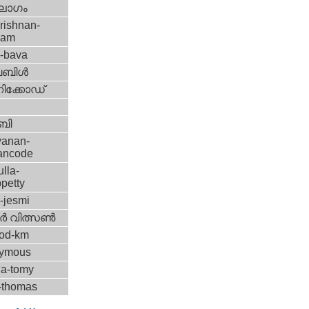
ലോഗം
rishnan-
lam
l-bava
ിള്‍
ിക്കോഡ്
ബി
yanan-
yancode
ulla-
petty
r-jesmi
്‍ വിത്സണ്‍
od-km
ymous
la-tomy
y-thomas