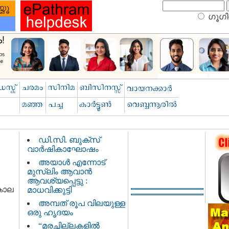
ഗൂഗിള
ഡി.സി. ബുക്സ്
വാര്‍ഷികാഘോഷം
അയാള്‍ എന്നോട്
മുസ്‌ലിം ആവാന്‍
ആവശ്യപ്പെട്ടു :
കാല
മാധവിക്കുട്ടി
അമ്പത് രൂപ വിലയുള്ള
ഒരു ഹൃദയം
“മരച്ചില്ലകളില്‍