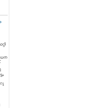
ം
റ്റി
സാധന
.
ി
്ടം
റു