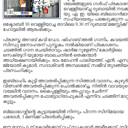
ശലഭങ്ങളുടെ ഗള്‍ഫ് പ്രകാശ
വെള്ളിയാഴ്ച്ച ദുബായില്‍ നടക്ക
യു. എ. ഇ. യിലെ ബ്ലോഗര്‍മാര
സഹ്യദയരും പങ്കെടുക്കുന്ന ചട
ഒക്ടോബര്‍ 30 വെള്ളിയാച്ച രാവിലെ 9.30 ന് ദുബായ് മജസ്റ്റിക്ക്
ഹോട്ടലില്‍ ആരംഭിക്കും.
പ്രശസ്ത അറബ് കവി ഡോ. ഷിഹാബ് അല്‍ ഗാനിം, കവയത്
സിന്ധു മനോഹരന് പുസ്തകം നല്‍കിയാണ് പ്രകാശനം.
ചടങ്ങില്‍ ഗാന രചയിതാവും ഷാര്‍ജ റൂളേഴ്‌സ് കോര്‍ട്ടിലെ
സെക്രട്ടറി യുമായ ബാലചന്ദ്രന്‍ തെക്കന്മാര്‍
അധ്യക്ഷനായിരിക്കും. രാം മോഹന്‍ പാലിയത്ത്, എന്‍. എസ്
ജ്യോതി കുമാര്‍, സദാശിവന്‍ അമ്പലമേട്, സജീവ്‍ തുടങ്ങിയവ
പ്രസംഗിക്കും.
ഇബ്രാഹിം കുട്ടി അവതരിപ്പിക്കുന്ന സിത്താര്‍ വാദനം, കുഴൂര്‍
വിത്സണ്‍ അവതരിപ്പിക്കുന്ന ചൊല്‍‌ക്കാഴ്‌ച്ച, നിതിന്‍ വാവയുട
വയലിന്‍ വാദനം‍, കൈപ്പള്ളിയും അപ്പുവും ചേര്‍ന്ന്
അവതരിപ്പിക്കുന്ന ഫോട്ടോഗ്രാഫുകള്‍ എന്നിവ ചടങ്ങിന് മാറ്റ
കൂട്ടും.
ബ്ലോഗേഴ്സിന്റെ കൂട്ടായമയില്‍ നിന്നും പിറന്ന സിനിമയായ
പരോള്‍, 3 മണിക്ക് പ്രദര്‍ശിപ്പിക്കും.
ഈ മാസം 6 ന് കോഴിക്കോട് വച്ച് സുകുമാര്‍ അഴീക്കോട്, സിസ്റ്