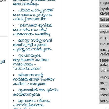
ബൂ
മൊറാഴയ്ക്കും
jayak
പ്രഥമ പാറപ്പുറത്ത്
kava
ചെറുകഥാ പുരസ്കാരം
ഫിലിപ്പ് തോമസിന്
faisa
‘സൈകത ഭൂവിലെ
ബൈബ
സൌമ്യ സപര്യ’
യൂണ
പ്രകാശനം ചെയ്തു
മനു
മനസ്സ് സര്‍ഗ്ഗ വേദി
അറ
ഭരത് മുരളി സ്മാരക
പുരസ്ക്കാര സമര്‍പ്പണം
nara
veli
സപ്‌നയുടെ
ആദ്യത്തെ കവിതാ
safar
ൂടി
സമാഹാരം –
palap
“സ്വപ്‌നങ്ങള്‍”
siste
ജ്യോനവന്റെ
കുഴൂര
ഓര്‍മ്മയ്ക്കായ് ‘eപത്രം’
pram
കവിതാ പുരസ്കാരം
anon
ദുബായില്‍ അപൂര്‍വ്വ
കാവ്യാനുഭവം
shee
മൂന്നാമിടം വീണ്ടും
berl
പ്രസിദ്ധീകരണം