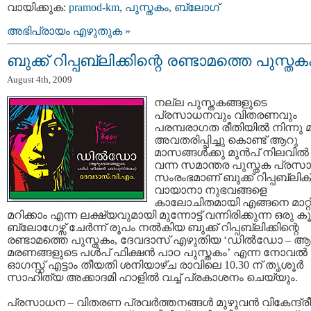
വായിക്കുക:
pramod-km
,
പുസ്തകം
,
ബ്ലോഗ്
അഭിപ്രായം എഴുതുക »
ബുക്ക് റിപ്പബ്ലിക്കിന്റെ രണ്ടാമത്തെ പുസ്തക
August 4th, 2009
നല്ല പുസ്തകങ്ങളുടെ
പ്രസാധനവും വിതരണവും
പരമ്പരാഗത രീതിയില്‍ നിന്നു മാ
അവതരിപ്പിച്ചു കൊണ്ട് ആറു
മാസങ്ങള്‍ക്കു മുന്‍പ് നിലവില്‍
വന്ന സമാന്തര പുസ്തക പ്ര
സംരംഭമാണ് ബുക്ക് റിപ്പബ്ലിക്
വായാനാ നുഭവങ്ങളെ
കാലോചിതമായി എങ്ങനെ മാറ്റ
മറിക്കാം എന്ന ലക്ഷ്യവുമായി മുന്നോട്ട് വന്നിരിക്കുന്ന ഒരു കൂട
ബ്ലോഗേഴ്സ് ചേര്‍ന്ന് രൂപം നല്‍കിയ ബുക്ക് റിപ്പബ്ലിക്കിന്റെ
രണ്ടാമത്തെ പുസ്തകം, ദേവദാസ് എഴുതിയ ‘ഡില്‍ഡോ – ആ
മരണങ്ങളുടെ പള്‍പ്‌ ഫിക്ഷന്‍ പാഠ പുസ്തകം’ എന്ന നോവല്‍
ഓഗസ്റ്റ് എട്ടാം തീയതി ശനിയാഴ്ച രാവിലെ 10.30 ന് തൃശൂര്‍
സാഹിത്യ അക്കാദമി ഹാളില്‍ വച്ച് പ്രകാശനം ചെയ്യും.
പ്രസാധന – വിതരണ പ്രവര്‍ത്തനങ്ങള്‍ മുഴുവന്‍ വികേന്ദ്രീ