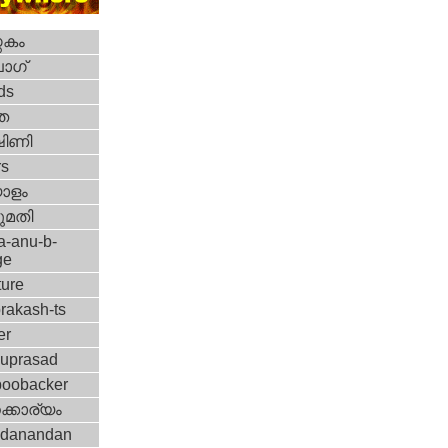
തകം
ോഗ്
ds
ത
ഷിണി
rs
ാളം
മതി
a-anu-b-
ge
ture
rakash-ts
er
nuprasad
boobacker
്കാര്യം
idanandan