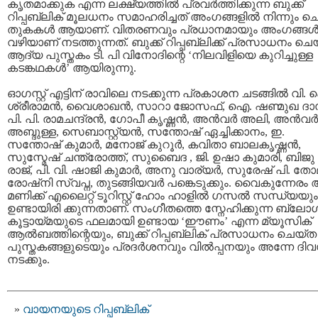
കൃതമാക്കുക എന്ന ലക്ഷ്യത്തില്‍ പ്രവര്‍ത്തിക്കുന്ന ബുക്ക്
റിപ്പബ്ലിക് മൂലധനം സമാഹരിച്ചത് അംഗങ്ങളില്‍ നിന്നും ച
തുകകള്‍ ആയാണ്. വിതരണവും പ്രധാനമായും അംഗങ്ങള്
വഴിയാണ് നടത്തുന്നത്. ബുക്ക് റിപ്പബ്ലിക്ക് പ്രസാധനം ചെ
ആദ്യ പുസ്തകം ടി. പി വിനോദിന്റെ ‘നിലവിളിയെ കുറിച്ചുള്ള
കടങ്കഥകള്‍’ ആയിരുന്നു.
ഓഗസ്റ്റ് എട്ടിന് രാവിലെ നടക്കുന്ന പ്രകാശന ചടങ്ങില്‍ വി. 
ശ്രീരാമന്‍, വൈശാഖന്‍, സാറാ ജോസഫ്, ഐ. ഷണ്മുഖ ദാ
പി. പി. രാമചന്ദ്രന്‍, ഗോപീ കൃഷ്ണന്‍, അന്‍‌വര്‍ അലി, അന്‍‌വര്‍
അബ്ദുള്ള, സെബാസ്റ്റ്യന്‍, സന്തോഷ് ഏച്ചിക്കാനം, ഇ.
സന്തോഷ് കുമാര്‍, മനോജ് കുറൂര്‍, കവിതാ ബാലകൃഷ്ണന്‍,
സുസ്മേഷ് ചന്ത്രോത്ത്, സുബൈദ , ജി. ഉഷാ കുമാരി, ബിജു
രാജ്, പി. വി. ഷാജി കുമാര്‍, അനു വാര്യര്‍, സുരേഷ് പി. ത
രോഷ്നി സ്വപ്ന, തുടങ്ങിയവര്‍ പങ്കെടുക്കും. വൈകുന്നേരം
മണിക്ക് എലൈറ്റ് ടൂറിസ്റ്റ് ഹോം ഹാളില്‍ ഗസല്‍ സന്ധ്യയും
ഉണ്ടായിരി ക്കുന്നതാണ്. സംഗീതത്തെ സ്നേഹിക്കുന്ന ബ്ലോഗ
കൂട്ടായ്മയുടെ ഫലമായി ഉണ്ടായ ‘ഈണം’ എന്ന മ്യൂസിക്
ആല്‍ബത്തിന്റെയും, ബുക്ക് റിപ്പബ്ലിക് പ്രസാധനം ചെയ്ത
പുസ്തകങ്ങളുടെയും പ്രദര്‍ശനവും വില്‍പ്പനയും അന്നേ ദി
നടക്കും.
വായനയുടെ റിപ്പബ്ലിക്