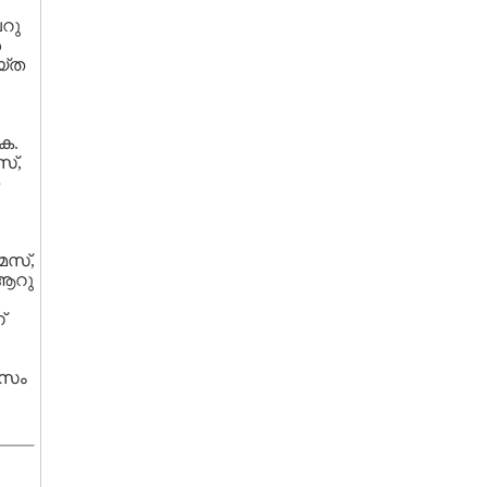
െറു
‍
യ്ത
കെ.
സ്,
ോമസ്,
 ആറു
്
വസം