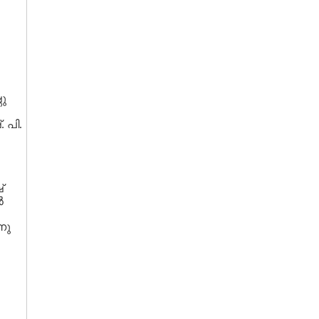
ണു
 പി.
്
‍
നു