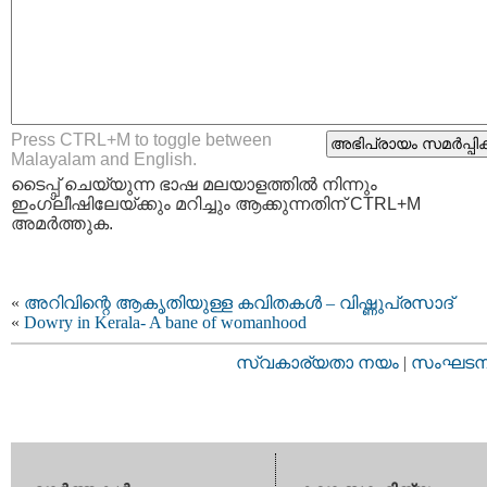
Press CTRL+M to toggle between
Malayalam and English.
ടൈപ്പ്‌ ചെയ്യുന്ന ഭാഷ മലയാളത്തില്‍ നിന്നും
ഇംഗ്ലീഷിലേയ്ക്കും മറിച്ചും ആക്കുന്നതിന് CTRL+M
അമര്‍ത്തുക.
«
അറിവിന്റെ ആകൃതിയുള്ള കവിതകള്‍ – വിഷ്ണുപ്രസാദ്
«
Dowry in Kerala- A bane of womanhood
സ്വകാര്യതാ നയം
|
സംഘടനാ 