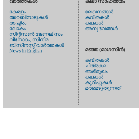
വാര്‍ത്തകള്‍
കലാ സാഹിത്യം
കേരളം
ലേഖനങ്ങള്‍
അറബിനാടുകള്‍
കവിതകള്‍
രാഷ്ട്രം
കഥകള്‍
ലോകം
അനുഭവങ്ങള്‍
സിറ്റിസണ്‍ ജേണലിസം
വിനോദം, സിനിമ
ബിസിനസ്സ് വാര്‍ത്തകള്‍
മഞ്ഞ (മാഗസിന്‍)
News in English
കവിതകള്‍
ചിത്രകല
അഭിമുഖം
കഥകള്‍
കുറിപ്പുകള്‍
മരമെഴുതുന്നത്