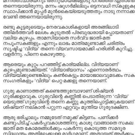
മന്നത്താചാര്യനും അനുയായികളോടു പറഞ്ഞത്‌ ഏതാണ്ട
തന്നെയായിരുന്നു. മന്നം ഷുഗര്‍മില്ലും ഒട്ടനവധി സ്‌കൂളുക
സ്ഥാപിക്കാന്‍ മൂപ്പര്‍ മുന്‍കൈയ്യെടുത്തതും നാടു നന്നാക്കാ
വേണ്ടി ത്തന്നെയായിരുന്നു.
രണ്ടു കൂട്ടരുടെയും നേരവകാശികളായി അരങ്ങിലാടി
ത്തിമര്‍ത്തവര്‍ ലേശം കൂടുതല്‍ പ്രബുദ്ധരായി പ്പോയതാണ്‌
വലിയ കുഴപ്പം. താമസിയാതെ സര്‍വ്വ ജാതി-മത
നപൂംസകങ്ങളും എന്നും ലാഭം മാത്രമുണ്ടാക്കി ചരിത്രം
സൃഷ്ടിച്ച ‘വിദ്യ’ തന്നെ വ്യവസായമാക്കി ഹരിശ്രീ കുറിച്ചു.
വളര്‍ന്നു. പിന്നെ കൊഴുത്തു.
ആരെയും കുറ്റം പറഞ്ഞിട്ട്‌ കാര്യമില്ല. വിദ്യയാണ്‌
കുഴപ്പമുണ്ടാക്കിയത്‌. ‘വിദ്യാഭ്യാസം’ എന്നൊരര്‍ത്ഥം
വിദ്യയ്‌ക്കുണ്ടെങ്കിലും കണ്‍കെട്ടും മായാജാലവുമടക്കം സ
സംഗതികളും ‘വിദ്യ’ പെറ്റ മക്കളു തന്നെയാണ്‌.
ഗുരു കാണാത്തത്‌ കണ്ടെത്തുമ്പോഴാണ്‌ ശിഷ്യന്‍
ഗുരിക്കളാവുക. ഗുരുവിന്റെ കണ്ണില്‍ പെടാതിരുന്ന ‘വിദ്യ’
യെടുത്ത്‌ ഗുരുവിന്റെ തന്നെ കണ്ണു കുത്തിപ്പൊട്ടിക്കുകയാണ്‌
ശിഷ്യന്‌ നല്‌കാന്‍ പറ്റുന്ന ഏറ്റവും മുന്തിയ ഗുരുദക്ഷിണ.
ആരു ഭരിച്ചാലും നമ്മുടേത്‌ നമുക്ക്‌ കിട്ടണം. പണിക്കര്‍
കണ്ടുപിടിച്ച്‌ പകര്‍പ്പവകാശത്തിനു കാശു വാങ്ങാതെ സകല
ജാതി മത കോമരങ്ങള്‍ക്കും പകര്‍ന്നു കൊടുത്ത സമദൂര
സിദ്ധാന്തം അതിലേക്കുള്ള മാര്‍ഗമാണ്‌. അതായത്‌ ആര്‍ക്കും