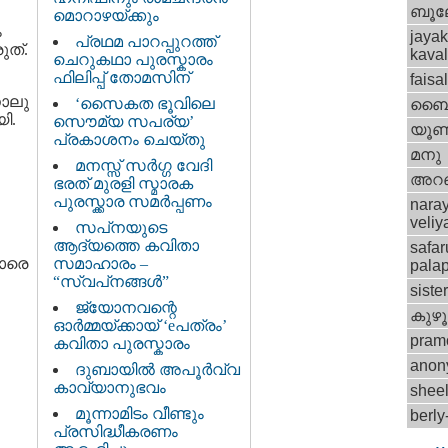
ബൂ
മൊറാഴയ്ക്കും
ം
jayak
പ്രഥമ പാറപ്പുറത്ത്
ത്‌.
kava
ചെറുകഥാ പുരസ്കാരം
ഫിലിപ്പ് തോമസിന്
faisa
നാലു
‘സൈകത ഭൂവിലെ
ബൈബ
ി.
സൌമ്യ സപര്യ’
യൂണ
പ്രകാശനം ചെയ്തു
മനു
മനസ്സ് സര്‍ഗ്ഗ വേദി
അറ
ഭരത് മുരളി സ്മാരക
പുരസ്ക്കാര സമര്‍പ്പണം
nara
veli
സപ്‌നയുടെ
ആദ്യത്തെ കവിതാ
safar
ളാരെ
സമാഹാരം –
palap
“സ്വപ്‌നങ്ങള്‍”
siste
ജ്യോനവന്റെ
കുഴൂര
ഓര്‍മ്മയ്ക്കായ് ‘eപത്രം’
pram
കവിതാ പുരസ്കാരം
anon
ദുബായില്‍ അപൂര്‍വ്വ
കാവ്യാനുഭവം
shee
മൂന്നാമിടം വീണ്ടും
berl
പ്രസിദ്ധീകരണം