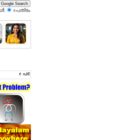
്‍
eപത്രം‍