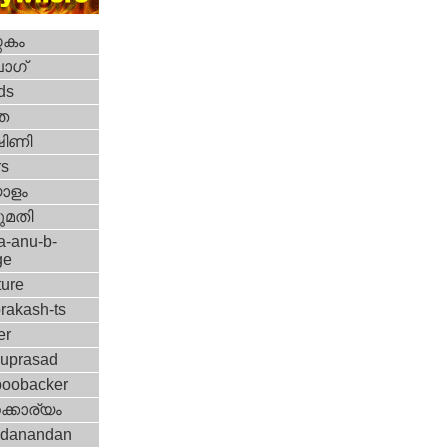
തകം
ോഗ്
ds
ത
ഷിണി
rs
ാളം
മതി
a-anu-b-
ge
ture
rakash-ts
er
nuprasad
boobacker
്കാര്യം
idanandan