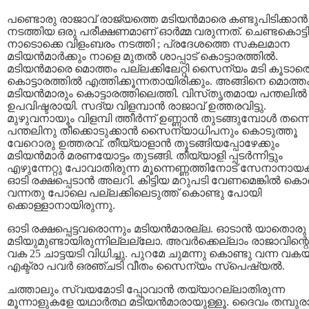
പണ്ടൊരു രാജാവ്‌ രാജ്യത്തെ മടിയന്‍മാരെ കണ്ടുപിടിക്കാന്‍
നടത്തിയ ഒരു പരീക്ഷണമാണ്‌ ഓര്‍മ്മ വരുന്നത്‌. ചെണ്ടകൊട്ടി
നാടൊക്കെ വിളംബരം നടത്തി ; പ്രദേശത്തെ സകലമാന
മടിയന്‍മാര്‍ക്കും നാളെ മുതല്‍ ശാപ്പാട്‌ കൊട്ടാരത്തില്‍.
മടിയന്‍മാരെ മൊത്തം പല്ലക്കിലേറ്റി സൈന്യം മടി കൂടാത
കൊട്ടാരത്തില്‍ എത്തിക്കൂന്നതായിരിക്കും. അങ്ങിനെ മൊത്ത
മടിയന്‍മാരും കൊട്ടാരത്തിലെത്തി. വിസ്‌തൃതമായ പന്തലില്‍
ഉപവിഷ്ടരായി. സദ്യ വിളമ്പാന്‍ രാജാവ്‌ ഉത്തരവിട്ടു.
മുഴുവനായൂം വിളമ്പി ത്തീര്‍ന്ന്‌ ഉണ്ണാന്‍ തുടങ്ങുമ്പോള്‍ തന്ന
പന്തലിനു തീക്കൊടുക്കാന്‍ സൈന്യാധിപനും കൊടുത്തൂ
വേറൊരു ഉത്തരവ്‌. തീയ്യാളാന്‍ തൂടങ്ങിയപ്പോഴേക്കും
മടിയന്‍മാര്‍ മരണയോട്ടം തുടങ്ങി. തീയ്യാളി പ്പടര്‍ന്നിട്ടും
എഴുന്നേറ്റു പോവാതിരുന്ന മൂന്നെണ്ണത്തിനോട്‌ സേനാനായക
ഓടി രക്ഷപ്പെടാന്‍ അലറി. കിട്ടിയ മറുപടി വേണമെങ്കില്‍ കൊ
വന്നതു പോലെ പല്ലക്കിലെടുത്ത്‌ കൊണ്ടു പോയി
ക്കൊള്ളാനായിരുന്നു.
ഓടി രക്ഷപ്പെട്ടവരൊന്നും മടിയന്‍മാരല്ല. ഓടാന്‍ യാതൊരു
മടിയുമുണ്ടായിരുന്നില്ലല്ലോ. അവര്‍ക്കെല്ലാം രാജാവിന്റെ
വക 25 ചാട്ടയടി വിധിച്ചു. പുറമേ ചുമന്നു കൊണ്ടു വന്ന വകയ
എക്ട്രാ പവര്‍ ഒരഞ്ചടി വീതം സൈന്യം സ്‌പെഷ്യല്‍.
ചത്താലും സ്വയമോടി പ്പോവാന്‍ തയ്യാറല്ലാതിരുന്ന
മൂന്നാളുകളേ യഥാര്‍ത്ഥ മടിയന്‍മാരായുള്ളൂ. ദൈവം തമ്പുരാ