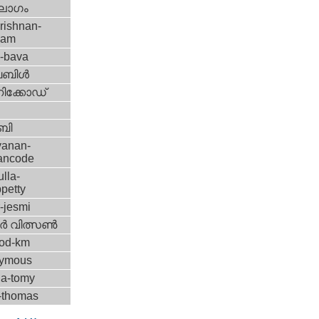
ലോഗം
rishnan-
lam
l-bava
ിള്‍
ിക്കോഡ്
ബി
yanan-
yancode
ulla-
petty
r-jesmi
്‍ വിത്സണ്‍
od-km
ymous
la-tomy
y-thomas