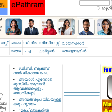
ഗൂഗിള
ഡി.സി. ബുക്സ്
വാര്‍ഷികാഘോഷം
അയാള്‍ എന്നോട്
മുസ്‌ലിം ആവാന്‍
ആവശ്യപ്പെട്ടു :
മാധവിക്കുട്ടി
യണ
’
അമ്പത് രൂപ വിലയുള്ള
മല്ല
ഒരു ഹൃദയം
‌തു.
“മരച്ചില്ലകളില്‍