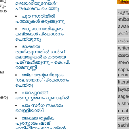
ിതു
മഴയോഴിയുമ്പോള്‍”
ളും
പ്രകാശനം ചെയ്തു
ന്‍
പുസ്
പൂര നഗരിയില്‍
ബ്ല
പന്തലുകള്‍ ഒരുങ്ങുന്നു
awar
മധു കാനായിയുടെ
കവി
കവിതകള്‍ പ്രകാശനം
ചെയ്യുന്നു
വര്‍
ഭാഷയെ
write
രക്ഷിക്കുന്നതില്‍ ഗള്‍ഫ്
മലയ
മലയാളികള്‍ മഹത്തായ
പങ്ക് വഹിക്കുന്നു – കെ. പി.
ബഹു
രാമനുണ്ണി
sapn
കല
രമ്യ ആന്റണിയുടെ
geor
‘ശലഭായനം’ പ്രകാശനം
litera
ചെയ്തു
jayap
പാറപ്പുറത്ത്
sage
 ഒരു
അനുസ്മരണം ദുബായില്‍
vish
പാം സര്‍ഗ്ഗ സംഗമം
വെള്ളിയാഴ്ച
cp-a
അക്ഷര തൂലിക
ആനക
പുരസ്കാരം ഷാജി
sach
ഹനീഫിനും രാമചന്ദ്രന്‍