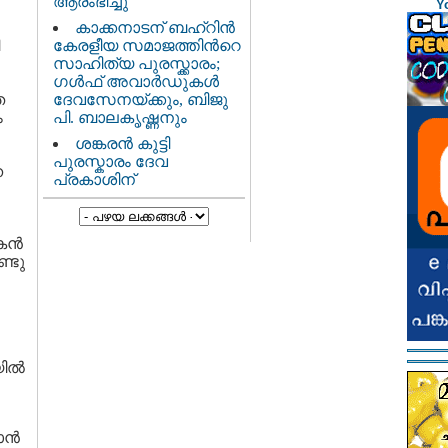
ആരംഭിച്ചു
Y
കാക്കനാടന് ബഹ്റിന്‍
കേരളീയ സമാജത്തിന്‍റെ
സാഹിത്യ പുരസ്ക്കാരം;
ഗള്‍ഫ് അവാര്‍ഡുകള്‍
െ
ദേവസേനയ്ക്കും, ബിജു
ം
പി. ബാലകൃഷ്ണനും
ശങ്കരന്‍ കുട്ടി
പുരസ്കാരം ദേവ
െ
പ്രകാശിന്
ന്‍
ണ്ടു
ില്‍
ന്‍