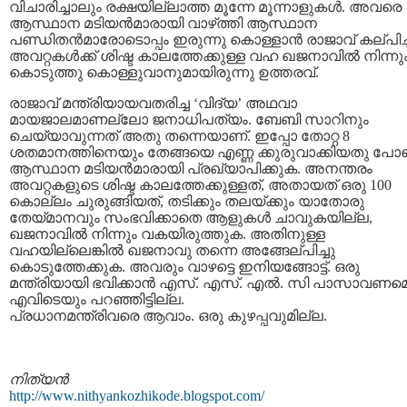
വിചാരിച്ചാലും രക്ഷയില്ലാത്ത മൂന്നേ മൂന്നാളുകള്‍. അവരെ
ആസ്ഥാന മടിയന്‍മാരായി വാഴ്‌ത്തി ആസ്ഥാന
പണ്ഡിതന്‍മാരോടൊപ്പം ഇരുന്നു കൊള്ളാന്‍ രാജാവ്‌ കല്‌പിച്
അവറ്റകള്‍ക്ക്‌ ശിഷ്ട കാലത്തേക്കുള്ള വഹ ഖജനാവില്‍ നിന്നു
കൊടുത്തു കൊള്ളുവാനുമായിരുന്നു ഉത്തരവ്‌.
രാജാവ്‌ മന്ത്രിയായവതരിച്ച ‘വിദ്യ’ അഥവാ
മായജാലമാണല്ലോ ജനാധിപത്യം. ബേബി സാറിനും
ചെയ്യാവുന്നത്‌ അതു തന്നെയാണ്‌. ഇപ്പോ തോറ്റ 8
ശതമാനത്തിനെയും തേങ്ങയെ എണ്ണ ക്കുരുവാക്കിയതു പോ
ആസ്ഥാന മടിയന്‍മാരായി പ്രഖ്യാപിക്കുക. അനന്തരം
അവറ്റകളുടെ ശിഷ്ട കാലത്തേക്കുള്ളത്‌, അതായത്‌ ഒരു 100
കൊല്ലം ചുരുങ്ങിയത്‌, തടിക്കും തലയ്‌ക്കും യാതോരു
തേയ്‌മാനവും സംഭവിക്കാതെ ആളുകള്‍ ചാവുകയില്ല,
ഖജനാവില്‍ നിന്നും വകയിരുത്തുക. അതിനുള്ള
വഹയില്ലെങ്കില്‍ ഖജനാവു തന്നെ അങ്ങേല്‌പിച്ചു
കൊടുത്തേക്കുക. അവരും വാഴട്ടെ ഇനിയങ്ങോട്ട്‌. ഒരു
മന്ത്രിയായി ഭവിക്കാന്‍ എസ്‌. എസ്‌. എല്‍. സി പാസാവണമെന്
എവിടെയും പറഞ്ഞിട്ടില്ല.
പ്രധാനമന്ത്രിവരെ ആവാം. ഒരു കുഴപ്പവുമില്ല.
നിത്യന്‍
http://www.nithyankozhikode.blogspot.com/