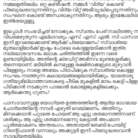
നമ്മളെതിരല്ല. ഒറ്റ കണ്ടീഷന്‍. നമ്മള്‍ ‘വിദ്യ’ കൊണ്ട്‌
പ്രബുദ്ധരാവുന്നതിനും വിദ്യ വിറ്റ്‌ അഭിവൃദ്ധിപ്പെടുന്നതിനു
സംഘടന കൊണ്ട്‌ അന്ധരാകുന്നതിനും ആരും ഇടങ്കോലിടരു
ഇത്രേയുള്ളൂ.
ഇപ്പോള്‍ സംഭവിച്ചത്‌ നോക്കുക. സ്വന്തം പേര്‌ നാലിടത്തു 
വിധമെഴുതുന്ന എല്ലാവരും എസ്‌. എസ്‌. എല്‍. സി പാസായ
ഇനി ഇവരെക്കൊണ്ട്‌ ആര്‍ക്ക്‌ പ്രയോജനം? സ്വാശ്രയ
മുതലാളിമാര്‍ക്ക്‌ ഇഷ്ടം പോലെ കൊള്ളയടിക്കാന്‍ ഇത്ര
നല്ലൊരവസരം ലോക ചരിത്രത്തില്‍ ഇന്നേ വരെ
ഉണ്ടായിട്ടില്ല. അതിന്റെ ക്രഡിറ്റ്‌ അഭിനവ മുണ്ടശ്ശേരിക്കു
തന്നെയാണ്‌. മടിയില്‍ കനമുള്ള രക്ഷിതാക്കളുടെ മുഴുവന്‍
പിള്ളേരും നാളെ അഭയം പ്രാപിക്കുക സ്വാശ്രയ കൊള്ള
സംഘം നടത്തുന്ന കലാലയങ്ങളെയായിരിക്കും. യാതൊരു
ഗതിയുമില്ലാത്തവരാകട്ടെ പീടിക മുകളില്‍ മാടം കെട്ടി പിള്
പിടിക്കാന്‍ നടക്കുന്ന പാരലല്‍ കോളേജുകളിലേക്കും.
ആര്‍ക്കെന്തു ഗുണം?
പാസാവാനുള്ള യോഗ്യത ഉത്തരത്തിന്റെ ആദ്യ ഭാഗമായ
ചോദ്യത്തിന്റെ നമ്പര്‍ എഴുതി വെയ്‌ക്കണം. അതിനും
മിനക്കെടാന്‍ പറ്റാതെ പോയത്‌ ആ എട്ടു ശതമാനത്തിനാണ്‌.
ശരിക്കും ആ എട്ടു ശതമാനമെന്നു കേട്ടാല്‍ അപമാന
പൂരിതമാകണം അന്തരംഗം. അതായത്‌ ബേബി പോയിട്ട്‌
ഗ്രാന്റ്‌ഫാദന്‍ വന്നാലും അക്കൂട്ടര്‍ ഇനി പ്രബുദ്ധരാവാന്‍
സാദ്ധ്യതയില്ല.