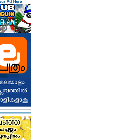
our Ad Here