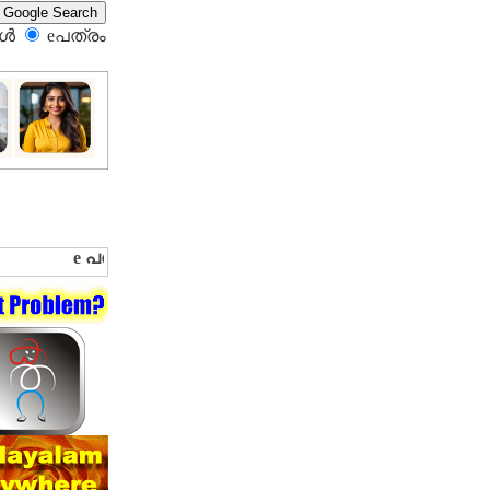
്‍
eപത്രം‍