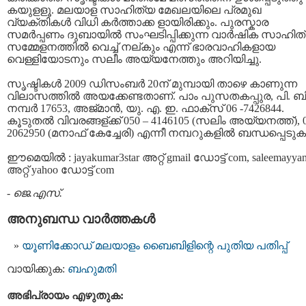
കയുളളൂ. മലയാള സാഹിത്യ മേഖലയിലെ പ്രമുഖ
വ്യക്തികള്‍ വിധി കര്‍ത്താക്ക ളായിരിക്കും. പുരസ്കാര
സമര്‍പ്പണം ദുബായില്‍ സംഘടിപ്പിക്കുന്ന വാര്‍ഷിക സാഹിത
സമ്മേളനത്തില്‍ വെച്ച് നല്കും എന്ന് ഭാരവാഹികളായ
വെള്ളിയോടനും സലീം അയ്യനേത്തും അറിയിച്ചു.
സൃഷ്ടികള്‍ 2009 ഡിസംബര്‍ 20ന് മുമ്പായി താഴെ കാണുന്ന
വിലാസത്തില്‍ അയക്കേണ്ടതാണ്. പാം പുസതകപ്പുര, പി. ബി
നമ്പര്‍ 17653, അജ്മാന്‍, യു. എ. ഇ. ഫാക്സ് 06 -7426844.
കൂടുതല്‍ വിവരങ്ങള്ക്ക് 050 – 4146105 (സലിം അയ്യനത്ത്), 0
2062950 (മനാഫ് കേച്ചേരി) എന്നീ നമ്പറുകളില്‍ ബന്ധപ്പെടുക
ഈമെയില്‍ : jayakumar3star അറ്റ് gmail ഡോട്ട് com, saleemayyan
അറ്റ് yahoo ഡോട്ട് com
-
ജെ.എസ്.
അനുബന്ധ വാര്‍ത്തകള്‍
യൂണിക്കോഡ് മലയാളം ബൈബിളിന്റെ പുതിയ പതിപ്പ്‌
വായിക്കുക:
ബഹുമതി
അഭിപ്രായം എഴുതുക: