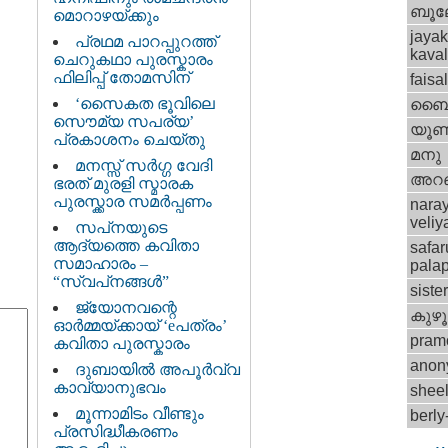
ബൂ
മൊറാഴയ്ക്കും
jayak
പ്രഥമ പാറപ്പുറത്ത്
kava
ചെറുകഥാ പുരസ്കാരം
ഫിലിപ്പ് തോമസിന്
faisa
‘സൈകത ഭൂവിലെ
ബൈബ
സൌമ്യ സപര്യ’
യൂണ
പ്രകാശനം ചെയ്തു
മനു
മനസ്സ് സര്‍ഗ്ഗ വേദി
അറ
ഭരത് മുരളി സ്മാരക
പുരസ്ക്കാര സമര്‍പ്പണം
nara
veli
സപ്‌നയുടെ
ആദ്യത്തെ കവിതാ
safar
സമാഹാരം –
palap
“സ്വപ്‌നങ്ങള്‍”
siste
ജ്യോനവന്റെ
കുഴൂര
ഓര്‍മ്മയ്ക്കായ് ‘eപത്രം’
pram
കവിതാ പുരസ്കാരം
anon
ദുബായില്‍ അപൂര്‍വ്വ
കാവ്യാനുഭവം
shee
മൂന്നാമിടം വീണ്ടും
berl
പ്രസിദ്ധീകരണം