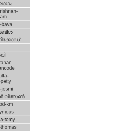
ലോഗം
rishnan-
lam
l-bava
ിള്‍
ിക്കോഡ്
ബി
yanan-
yancode
ulla-
petty
r-jesmi
്‍ വിത്സണ്‍
od-km
ymous
la-tomy
y-thomas