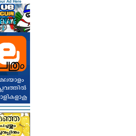
our Ad Here