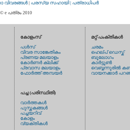
വിവരങ്ങള്‍
|
പരസ്യ സഹായി |
പത്രാധിപര്‍
© e പത്രം 2010
കോളംസ്
മറ്റ് പംക്തികള്‍
പള്‍സ്
ചരമം
വിവര സാങ്കേതികം
ഹെല്പ് ഡെസ്ക്
പ്രണയ മലയാളം
ബൂലോഗം
കോര്‍ണര്‍ ക്ലിക്ക്
കാര്‍ട്ടൂണ്‍
പ്രവാസ മലയാളം
വെബ്ബന്നൂരില്‍ കണ
ഫോര്‍ത്ത് അമ്പയര്‍
വായനക്കാര്‍ പറഞ
പച്ച (പരിസ്ഥിതി)
വാര്‍ത്തകള്‍
പുസ്തകങ്ങള്‍
പച്ചയറിവ്
കോളം
വ്യക്തികള്‍