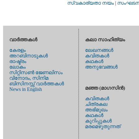
സ്വകാര്യതാ നയം
|
സംഘടനാ 
വാര്‍ത്തകള്‍
കലാ സാഹിത്യം
കേരളം
ലേഖനങ്ങള്‍
അറബിനാടുകള്‍
കവിതകള്‍
രാഷ്ട്രം
കഥകള്‍
ലോകം
അനുഭവങ്ങള്‍
സിറ്റിസണ്‍ ജേണലിസം
വിനോദം, സിനിമ
ബിസിനസ്സ് വാര്‍ത്തകള്‍
മഞ്ഞ (മാഗസിന്‍)
News in English
കവിതകള്‍
ചിത്രകല
അഭിമുഖം
കഥകള്‍
കുറിപ്പുകള്‍
മരമെഴുതുന്നത്