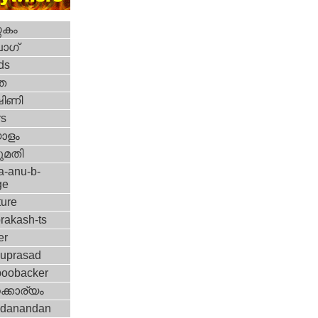
തകം
ോഗ്
ds
ത
ഷിണി
rs
ാളം
മതി
a-anu-b-
ge
ture
rakash-ts
er
nuprasad
boobacker
്കാര്യം
idanandan