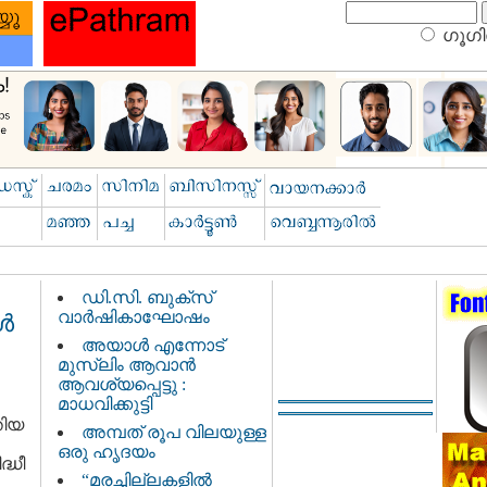
ഗൂഗിള
ഡി.സി. ബുക്സ്
വാര്‍ഷികാഘോഷം
്‍
അയാള്‍ എന്നോട്
മുസ്‌ലിം ആവാന്‍
ആവശ്യപ്പെട്ടു :
മാധവിക്കുട്ടി
തിയ
അമ്പത് രൂപ വിലയുള്ള
ഒരു ഹൃദയം
്ധീ
“മരച്ചില്ലകളില്‍