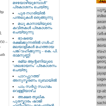
മഴയോഴിയുമ്പോള്‍”
പ്രകാശനം ചെയ്തു
പുസ്
്യ
പൂര നഗരിയില്‍
ബ്ല
പന്തലുകള്‍ ഒരുങ്ങുന്നു
awar
മധു കാനായിയുടെ
കവി
കവിതകള്‍ പ്രകാശനം
ചെയ്യുന്നു
.
വര്‍
ഭാഷയെ
write
50 –
രക്ഷിക്കുന്നതില്‍ ഗള്‍ഫ്
മലയ
.
മലയാളികള്‍ മഹത്തായ
പങ്ക് വഹിക്കുന്നു – കെ. പി.
ബഹു
ath
രാമനുണ്ണി
sapn
രമ്യ ആന്റണിയുടെ
geor
‘ശലഭായനം’ പ്രകാശനം
litera
ചെയ്തു
jayap
പാറപ്പുറത്ത്
sage
അനുസ്മരണം ദുബായില്‍
vish
പാം സര്‍ഗ്ഗ സംഗമം
വെള്ളിയാഴ്ച
cp-a
അക്ഷര തൂലിക
ആനക
പുരസ്കാരം ഷാജി
sach
ഹനീഫിനും രാമചന്ദ്രന്‍