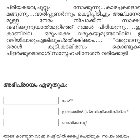
പ്രിയകവെ,ചുറ്റും നോക്കുന്നു…കാഴച്ചകളൊക
മങ്ങുന്നു….വാരിപ്പുണര്‍ന്നും കെട്ടിപ്പിടിച്ചും അല്പനേര
മുള്ള നേരം ന്പോക്കിന് സാക്ഷ്
വഹിക്കുന്നുയാത്രമുറിഞ്ഞ് നമ്മള്‍ പിരിയുന്നു……
കാണില്ല… ഒരുപക്ഷെ വരുകയുമുണ്ടാവില്ല
വഴിയിലാരുംഎങ്കിലുംപ്രതീക്ഷിക്കാം….. “വരുവാനുണ
ഒരാള്‍ കൂടി.കടലിരമ്പം കൊണ്ടുകരള
പിളര്‍ക്കുമൊരാള്‍”സസ്നേഹംദിനേശന്‍ വരിക്കോളി
അഭിപ്രായം എഴുതുക:
പേര് *
ഈമെയില്‍ (പ്രസിദ്ധീകരിക്കില്ല) *
വെബ്സൈറ്റ്
താഴെ കാണുന്ന വാക്ക് പെട്ടിയില്‍ ടൈപ്പ്‌ ചെയ്യുക. സ്പാം ശല്യം