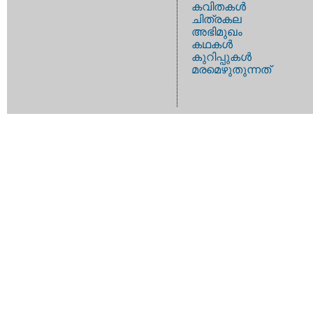
കവിതകള്‍
ചിത്രകല
അഭിമുഖം
കഥകള്‍
കുറിപ്പുകള്‍
മരമെഴുതുന്നത്