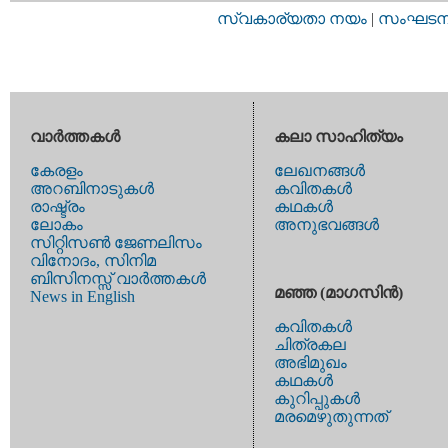
സ്വകാര്യതാ നയം
|
സംഘടനാ 
വാര്‍ത്തകള്‍
കലാ സാഹിത്യം
കേരളം
ലേഖനങ്ങള്‍
അറബിനാടുകള്‍
കവിതകള്‍
രാഷ്ട്രം
കഥകള്‍
ലോകം
അനുഭവങ്ങള്‍
സിറ്റിസണ്‍ ജേണലിസം
വിനോദം, സിനിമ
ബിസിനസ്സ് വാര്‍ത്തകള്‍
മഞ്ഞ (മാഗസിന്‍)
News in English
കവിതകള്‍
ചിത്രകല
അഭിമുഖം
കഥകള്‍
കുറിപ്പുകള്‍
മരമെഴുതുന്നത്