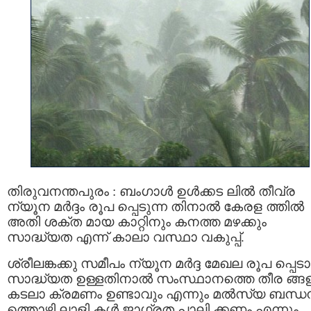
തിരുവനന്തപുരം : ബംഗാൾ ഉൾക്കട ലിൽ തീവ്ര
ന്യൂന മർദ്ദം രൂപ പ്പെടുന്ന തിനാൽ കേരള ത്തില്‍
അതി ശക്ത മായ കാറ്റിനും കനത്ത മഴക്കും
സാദ്ധ്യത എന്ന് കാലാ വസ്ഥാ വകുപ്പ്.
ശ്രീലങ്കക്കു സമീപം ന്യൂന മര്‍ദ്ദ മേഖല രൂപ പ്പെട
സാദ്ധ്യത ഉള്ളതിനാല്‍ സംസ്ഥാനത്തെ തീര ങ്ങ
കടലാ ക്രമണം ഉണ്ടാവും എന്നും മല്‍സ്യ ബന്
ത്തൊഴി ലാളി കള്‍ ജാഗ്രത പാലി ക്കണം എന്നും