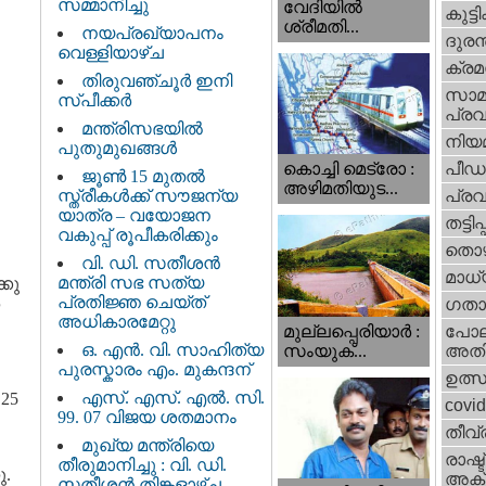
സമ്മാനിച്ചു
വേദിയില്‍
കുട്ട
ശ്രീമതി...
നയപ്രഖ്യാപനം
ദുരന
വെള്ളിയാഴ്ച
ക്ര
തിരുവഞ്ചൂർ ഇനി
സാമ
സ്പീക്കർ
പ്രവ
മന്ത്രിസഭയിൽ
നിയ
പുതുമുഖങ്ങൾ
പീഡ
കൊച്ചി മെട്രോ :
ജൂൺ 15 മുതൽ
അഴിമതിയുട...
സ്ത്രീകൾക്ക് സൗജന്യ
പ്ര
യാത്ര – വയോജന
തട്ടിപ്പ്
വകുപ്പ് രൂപീകരിക്കും
തൊഴ
വി. ഡി. സതീശന്‍
മാധ്
മന്ത്രി സഭ സത്യ
കു
പ്രതിജ്ഞ ചെയ്ത്
ഗതാ
അധികാരമേറ്റു
മുല്ലപ്പെരിയാര്‍ :
പോല
ഒ. എൻ. വി. സാഹിത്യ
സംയുക്...
അതി
പുരസ്കാരം എം. മുകന്ദന്
ഉത്
എസ്. എസ്. എൽ. സി.
25
covi
99. 07 വിജയ ശതമാനം
തീവ്
മുഖ്യ മന്ത്രിയെ
രാഷ്ട
തീരുമാനിച്ചു : വി. ഡി.
ു.
അക്
സതീശന്‍ തിങ്കളാഴ്ച