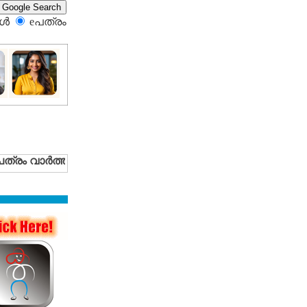
്‍
eപത്രം‍