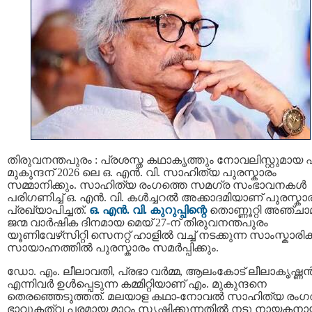
തിരുവനന്തപുരം : പ്രശസ്ത കഥാകൃത്തും നോവലിസ്റ്റുമായ 
മുകുന്ദന് 2026 ലെ ഒ. എന്‍. വി. സാഹിത്യ പുരസ്കാരം
സമ്മാനിക്കും. സാഹിത്യ രംഗത്തെ സമഗ്ര സംഭാവനകള്‍
പരിഗണിച്ച് ഒ. എന്‍. വി. കള്‍ച്ചറല്‍ അക്കാദമിയാണ് പുരസ്കാ
പ്രഖ്യാപിച്ചത്.
ഒ. എൻ. വി. കുറുപ്പിന്റെ
തൊണ്ണൂറ്റി അഞ്ചാ
ജന്മ വാർഷിക ദിനമായ മെയ് 27-ന് തിരുവനന്തപുരം
യൂണിവേഴ്‌സിറ്റി സെനറ്റ് ഹാളിൽ വച്ച് നടക്കുന്ന സാംസ്കാരി
സായാഹ്നത്തിൽ പുരസ്കാരം സമർപ്പിക്കും.
ഡോ. എം. ലീലാവതി, പ്രഭാ വർമ്മ, ആലംകോട് ലീലാകൃഷ്ണ
എന്നിവർ ഉൾപ്പെടുന്ന കമ്മിറ്റിയാണ് എം. മുകുന്ദനെ
തെരഞ്ഞെടുത്തത്. മലയാള കഥാ-നോവൽ സാഹിത്യ രംഗത
ഭാവുകത്വ പരമായ മാറ്റം സൃഷ്ടിക്കുന്നതിൽ നടു നായകനാ