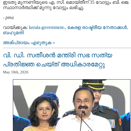
ഇടതു മുന്നണിയുടെ എ. സി. മൊയ്തീന് 35 വോട്ടും ബി. ജെ. 
സ്ഥാനാർത്ഥിക്ക് മൂന്നു വോട്ടും ലഭിച്ചു.
-
pma
വായിക്കുക:
kerala-government-
,
കേരള രാഷ്ട്രീയ നേതാക്കള്‍
,
ബഹുമതി
അഭിപ്രായം എഴുതുക »
വി. ഡി. സതീശന്‍ മന്ത്രി സഭ സത്യ
പ്രതിജ്ഞ ചെയ്ത് അധികാരമേറ്റു
May 18th, 2026