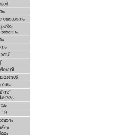
ികള്‍
്തം
മസമാധാനം
ൂഹ്യ
ര്‍ത്തനം
മം
നം
വാസി
‌
ിലാളി
യമങ്ങള്‍
ഗതം
ീസ്‌
ക്രമം
സവം
d-19
രവാദം
്രീയ
രമം