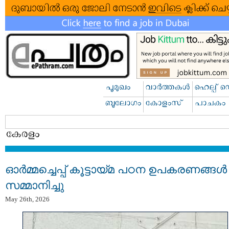
ഓർമ്മച്ചെപ്പ് കൂട്ടായ്മ പഠന ഉപകരണങ്ങൾ
സമ്മാനിച്ചു
May 26th, 2026