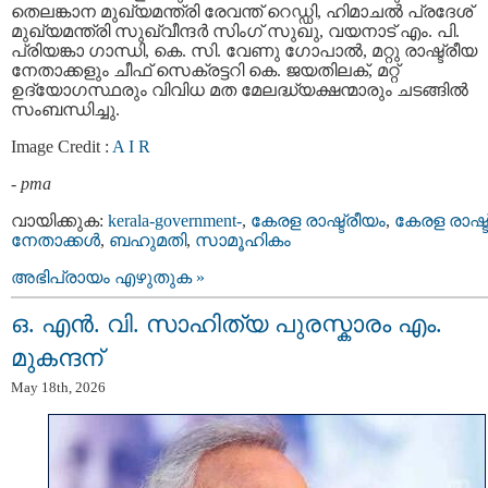
തെലങ്കാന മുഖ്യമന്ത്രി രേവന്ത് റെഡ്ഡി, ഹിമാചൽ പ്രദേശ്
മുഖ്യമന്ത്രി സുഖ്‌വീന്ദർ സിംഗ് സുഖു, വയനാട് എം. പി.
പ്രിയങ്കാ ഗാന്ധി, കെ. സി. വേണു ഗോപാല്‍, മറ്റു രാഷ്ട്രീയ
നേതാക്കളും ചീഫ് സെക്രട്ടറി കെ. ജയതിലക്, മറ്റ്
ഉദ്യോഗസ്ഥരും വിവിധ മത മേലദ്ധ്യക്ഷന്മാരും ചടങ്ങിൽ
സംബന്ധിച്ചു.
Image Credit :
A I R
-
pma
വായിക്കുക:
kerala-government-
,
കേരള രാഷ്ട്രീയം
,
കേരള രാഷ്ട
നേതാക്കള്‍
,
ബഹുമതി
,
സാമൂഹികം
അഭിപ്രായം എഴുതുക »
ഒ. എൻ. വി. സാഹിത്യ പുരസ്കാരം എം.
മുകന്ദന്
May 18th, 2026