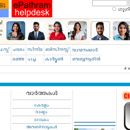
ഗൂഗിള