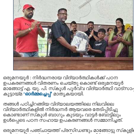
ഒരുമനയൂർ : നിർദ്ധനരായ വിദ്യാർത്ഥികൾക്ക് പഠന
ഉപകരണങ്ങൾ വിതരണം ചെയ്തു കൊണ്ട് ഒരുമനയൂർ
മാങ്ങോട്ട് എ. യു. പി. സ്‌കൂൾ പൂർവ്വ വിദ്യാർത്ഥി വാട്സാപ്പ
കൂട്ടായ്മ
‘ഓർമ്മച്ചെപ്പ്’
മാതൃകയായി.
തങ്ങൾ പഠിച്ചിറങ്ങിയ വിദ്യാലയത്തിലെ നിലവിലെ
വിദ്യാർത്ഥികളിൽ നിർദ്ധനർ ആയവരെ തേടിപ്പിടിച്ചു
കൊണ്ടാണ് സ്‌കൂൾ ബാഗും കുടയും വാട്ടർ ബോട്ടിലും
ഉൾപ്പെടെ പഠന സഹായ ഉപകരണങ്ങൾ സമ്മാനിച്ചത്.
ഒരുമനയൂർ പഞ്ചായത്ത് പ്രസിഡണ്ടും മാങ്ങോട്ടു സ്‌കൂള