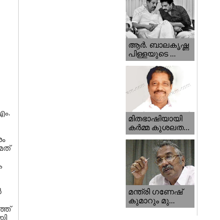
ആര്‍. ബാലകൃഷ്ണ
പിള്ളയുടെ ...
എം.
മിതഭാഷിയായി
കര്‍മ്മ കുശലത...
രം
മത്
ക
ൻ
മന്ത്രി ഗണേഷ്‌
കുമാറും മു...
്ത്
യി