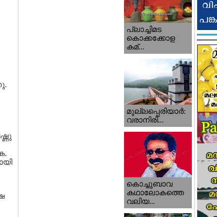
പ്ലാച്ചിമട
കൊക്കക്കോള
കമ്...
ു.
മുല്ലപ്പെരിയാര്‍:
വരാനിരി...
്ണു
െ.
ായി
കൊച്ചുബാവ
കഥാലോകത്തെ
്ഷ
വലിയ...