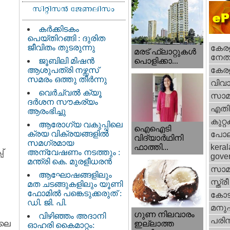
കർക്കിടകം
പെയ്തിറങ്ങി : ദുരിത
ജീവിതം തുടരുന്നു
കേരള
മരട് ഫ്ലാറ്റുകൾ
നേതാ
ജൂബിലി മിഷൻ
പൊളിക്കാ...
ആശുപത്രി നഴ്സസ്
കേരള
സമരം ഒത്തു തീർന്നു
വിവാ
വെര്‍ച്വല്‍ ക്യൂ
സാമ
ദര്‍ശന സൗകര്യം
എതിര്
ആരംഭിച്ചു
കുറ്
ആരോഗ്യ വകുപ്പിലെ
ഐഐടി
ക്രയ വിക്രയങ്ങളിൽ
പോല
വിദ്യാര്‍ഥിനി
സമഗ്രമായ
ഫാത്തി...
keral
്
അന്വേഷണം നടത്തും :
gove
മന്ത്രി കെ. മുരളീധരൻ
സാമ
ആഘോഷങ്ങളിലും
സ്ത്രീ
മത ചടങ്ങുകളിലും യൂണി
ഫോമിൽ പങ്കെടുക്കരുത് :
കോട
ഡി. ജി. പി.
മനു
ഗുണ നിലവാരം
വിഴിഞ്ഞം അദാനി
പരിസ
ിലെ
ഇല്ലാത്ത
ഓഹരി കൈമാറ്റം: