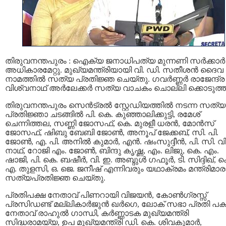
തിരുവനന്തപുരം : ഐക്യ ജനാധിപത്യ മുന്നണി സർക്കാർ
അധികാരമേറ്റു. മുഖ്യമന്ത്രിയായി വി. ഡി. സതീശന്‍ ദൈവ
നാമത്തിൽ സത്യ പ്രതിജ്ഞ ചെയ്തു. ഗവർണ്ണർ രാജേന്ദ്ര
വിശ്വനാഥ് അര്‍ലേക്കര്‍ സത്യ വാചകം ചൊല്ലി ക്കൊടുത്ത
തിരുവനന്തപുരം സെന്‍ട്രല്‍ സ്റ്റേഡിയത്തില്‍ നടന്ന സത്യ
പ്രതിജ്ഞാ ചടങ്ങിൽ പി. കെ. കുഞ്ഞാലിക്കുട്ടി, രമേശ്
ചെന്നിത്തല, സണ്ണി ജോസഫ്, കെ. മുരളീ ധരൻ, മോൻസ്
ജോസഫ്, ഷിബു ബേബി ജോൺ, അനൂപ് ജേക്കബ്, സി. പി.
ജോൺ, എ. പി. അനിൽ കുമാർ, എൻ. ഷംസുദ്ദീൻ, പി. സി. വിഷ
നാഥ്, റോജി എം. ജോൺ, ബിന്ദു കൃഷ്ണ, എം. ലിജു, കെ. എം.
ഷാജി, പി. കെ. ബഷീർ, വി. ഇ. അബ്ദുൾ ഗഫൂർ, ടി. സിദ്ദിഖ്, ക
എ. തുളസി, ഒ. ജെ. ജനീഷ് എന്നിവരും യഥാക്രമം മന്ത്രിമാര
സത്യപ്രതിജ്ഞ ചെയ്തു.
പ്രതിപക്ഷ നേതാവ് പിണറായി വിജയന്‍, കോണ്‍ഗ്രസ്സ്
പ്രസിഡണ്ട് മല്ലികാര്‍ജുന്‍ ഖര്‍ഗെ, ലോക് സഭാ പ്രതി പക
നേതാവ് രാഹുല്‍ ഗാന്ധി, കര്‍ണ്ണാടക മുഖ്യമന്ത്രി
സിദ്ധരാമയ്യ, ഉപ മുഖ്യമന്ത്രി ഡി. കെ. ശിവകുമാർ,