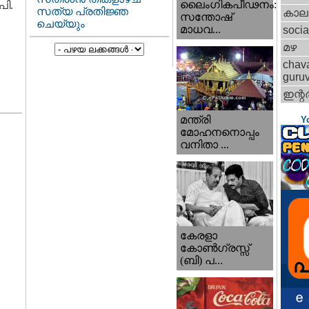
ലൈംഗികപീഢനം:
പി.
സത്യ പ്രതിജ്ഞ
കാല
സന്തോഷ്
ചെയ്യും
മാധവ...
socia
മഴ
chav
guru
ഇന്റര്
മന്ത്രി
Y
മോഹനനൊപ്പം
വനിതാ ...
കേരളാ
കോണ്‍ഗ്രസ്സ്
(ബി) പ...