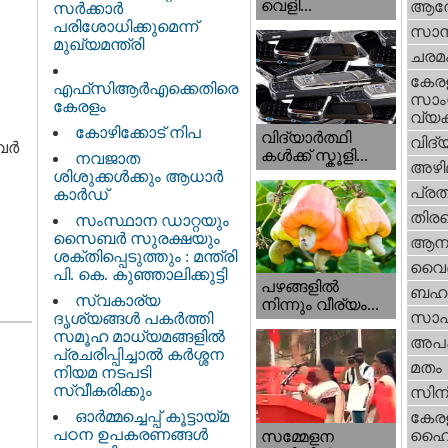
വെളി...
ആര
സർക്കാർ
പരിശോധിക്കുമെന്ന്
സാമ്
മുഖ്യമന്ത്രി
ചരമ
കേര
എഫ്‌സിആർഎക്കെതിരെ
സാംസ
കേരളം
വ്യക
കോഴിക്കോട് നിപ
വിദ്യാർത്ഥി
വിദ്
വർ
കൾക്ക് സ്കൂളി...
നവജാത
അഴി
ശിശുക്കള്‍ക്കും ആധാര്‍
പ്ര
കാര്‍ഡ്
തിരഞ
സംസ്ഥാന ഡാറ്റയും
സൈബർ സുരക്ഷയും
ആനക
ശക്തിപ്പെടുത്തും : മന്ത്രി
വൈദ
പി. കെ. കുഞ്ഞാലിക്കുട്ടി
പഴങ്ങളില്‍
ബഹു
സ്വകാര്യ
നിന്നും വീര്യം...
സാഹ
ദൃശ്യങ്ങള്‍ പകര്‍ത്തി
സമൂഹ മാധ്യമങ്ങളില്‍
അപ
പ്രചരിപ്പിച്ചാൽ കർശ്ശന
മതം
നിയമ നടപടി
സ്വീകരിക്കും
സിന
ഓർമ്മച്ചെപ്പ് കൂട്ടായ്മ
കേര
പഠന ഉപകരണങ്ങൾ
ഹൈക
സമ്മേളന