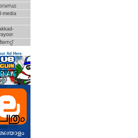
ാവസ്ഥ
l-media
akkad-
vayoor
‍നെറ്റ്‌
our Ad Here