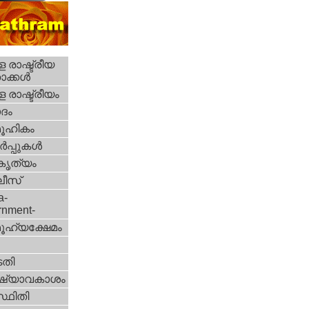
 രാഷ്ട്രീയ
ക്കള്‍
 രാഷ്ട്രീയം
ദം
ൂഹികം
‍പ്പുകള്‍
റകൃത്യം
ീസ്‌
a-
rnment-
ൂഹ്യക്ഷേമം
തി
ഷ്യാവകാശം
്ഥിതി