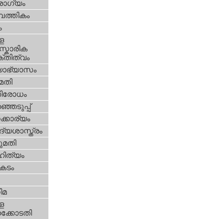
ോഗ്യം
പത്തികം
ം
ള
്കാരിക
്തിത്വം
യാഭ്യാസം
മതി
തിരോധം
്ഞെടുപ്പ്
്കാര്യം
്യശാസ്ത്രം
മതി
ിത്യം
കടം
ിമ
ള
്കോടതി