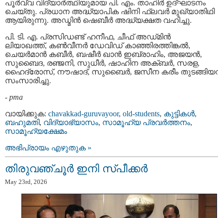
പൂർവ്വ വിദ്യാർത്ഥിയുമായ പി. എം. താഹിർ ഉദ്ഘാടനം
ചെയ്തു. പ്രധാന അദ്ധ്യാപിക ഷിനി ഫ്ലവർ മുഖ്യാതിഥി
ആയിരുന്നു. അഡ്മിൻ ഷെബീർ അദ്ധ്യക്ഷത വഹിച്ചു.
പി. ടി. എ. പ്രസിഡണ്ട് ഹനീഫ, ചീഫ് അഡ്‌മിൻ
ലിയാഖത്ത്, കൺവീനർ ഡേവിഡ് കാഞ്ഞിരത്തിങ്കൽ,
ചെയർമാൻ കബീർ, ബഷീർ ഖാൻ ഇബ്രാഹിം, അജയൻ,
സുബൈദ, രഞ്ജനി, സുധീർ, ഷാഹിന അക്ബർ, സരള,
ഹൈദ്രോസ്, നൗഷാദ്, സുബൈർ, ജസീന കരീം തുടങ്ങിയ
സംസാരിച്ചു.
-
pma
വായിക്കുക:
chavakkad-guruvayoor
,
old-students
,
കുട്ടികള്‍
,
ബഹുമതി
,
വിദ്യാഭ്യാസം
,
സാമൂഹ്യ പ്രവര്‍ത്തനം
,
സാമൂഹ്യക്ഷേമം
അഭിപ്രായം എഴുതുക »
തിരുവഞ്ചൂർ ഇനി സ്പീക്കർ
May 23rd, 2026