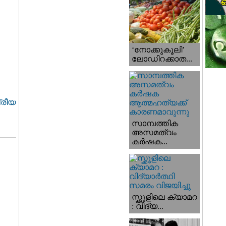
‘നോക്കുകൂലി’
ലോഡിറക്കാത...
്രീയ
സാമ്പത്തിക
അസമത്വം
കര്‍ഷക...
സ്ക്കൂളിലെ ക്യാമറ
: വിദ്യ...