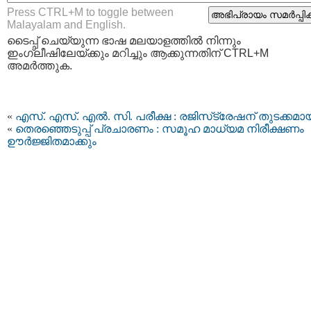
Press CTRL+M to toggle between
Malayalam and English.
ടൈപ്പ്‌ ചെയ്യുന്ന ഭാഷ മലയാളത്തില്‍ നിന്നും
ഇംഗ്ലീഷിലേയ്ക്കും മറിച്ചും ആക്കുന്നതിന് CTRL+M
അമര്‍ത്തുക.
«
എസ്. എസ്. എല്‍. സി. പരീക്ഷ : രജിസ്‌ട്രേഷന് തുടക്കമാ
«
തെരഞ്ഞെടുപ്പ് പ്രചാരണം : സമൂഹ മാധ്യമ നിരീക്ഷണം
ഊർജ്ജിതമാക്കും