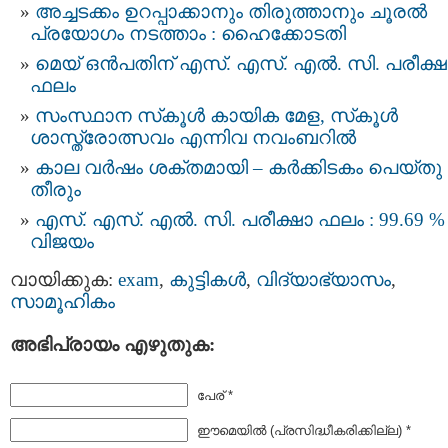
അച്ചടക്കം ഉറപ്പാക്കാനും തിരുത്താനും ചൂരല്‍
പ്രയോഗം നടത്താം : ഹൈക്കോടതി
മെയ്‌ ഒൻപതിന്‌ എസ്. എസ്. എൽ. സി. പരീക്ഷ
ഫലം
സംസ്ഥാന സ്‌കൂൾ കായിക മേള, സ്‌കൂൾ
ശാസ്ത്രോത്സവം എന്നിവ നവംബറിൽ
കാല വര്‍ഷം ശക്തമായി – കർക്കിടകം പെയ്തു
തീരും
എസ്. എസ്. എല്‍. സി. പരീക്ഷാ ഫലം : 99.69 %
വിജയം
വായിക്കുക:
exam
,
കുട്ടികള്‍
,
വിദ്യാഭ്യാസം
,
സാമൂഹികം
അഭിപ്രായം എഴുതുക:
പേര് *
ഈമെയില്‍ (പ്രസിദ്ധീകരിക്കില്ല) *