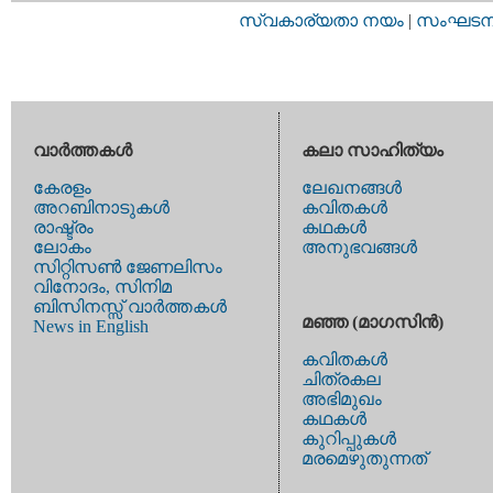
സ്വകാര്യതാ നയം
|
സംഘടനാ 
വാര്‍ത്തകള്‍
കലാ സാഹിത്യം
കേരളം
ലേഖനങ്ങള്‍
അറബിനാടുകള്‍
കവിതകള്‍
രാഷ്ട്രം
കഥകള്‍
ലോകം
അനുഭവങ്ങള്‍
സിറ്റിസണ്‍ ജേണലിസം
വിനോദം, സിനിമ
ബിസിനസ്സ് വാര്‍ത്തകള്‍
മഞ്ഞ (മാഗസിന്‍)
News in English
കവിതകള്‍
ചിത്രകല
അഭിമുഖം
കഥകള്‍
കുറിപ്പുകള്‍
മരമെഴുതുന്നത്