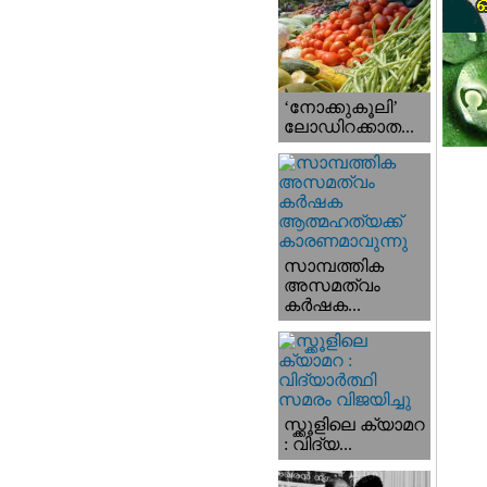
‘നോക്കുകൂലി’
ലോഡിറക്കാത...
സാമ്പത്തിക
അസമത്വം
കര്‍ഷക...
സ്ക്കൂളിലെ ക്യാമറ
: വിദ്യ...