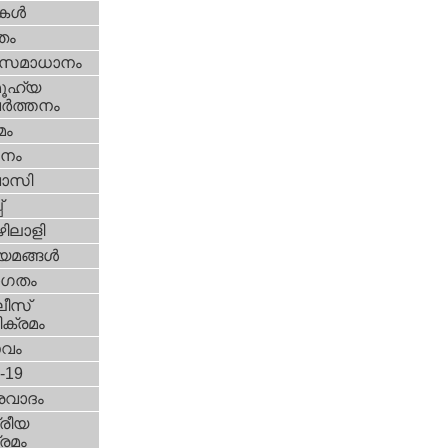
ികള്‍
്തം
മസമാധാനം
ൂഹ്യ
ര്‍ത്തനം
മം
നം
വാസി
‌
ിലാളി
യമങ്ങള്‍
ഗതം
ീസ്‌
ക്രമം
സവം
d-19
രവാദം
്രീയ
രമം