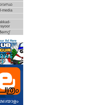
ാവസ്ഥ
l-media
akkad-
vayoor
‍നെറ്റ്‌
our Ad Here