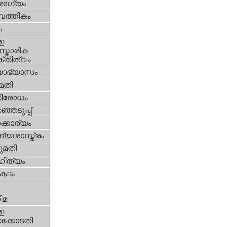
ോഗ്യം
പത്തികം
ം
ള
്കാരിക
്തിത്വം
യാഭ്യാസം
മതി
തിരോധം
്ഞെടുപ്പ്
്കാര്യം
്യശാസ്ത്രം
മതി
ിത്യം
കടം
ിമ
ള
്കോടതി