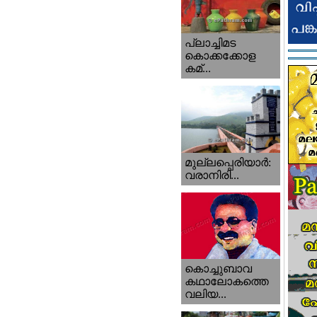
പ്ലാച്ചിമട
കൊക്കക്കോള
കമ്...
മുല്ലപ്പെരിയാര്‍:
വരാനിരി...
കൊച്ചുബാവ
കഥാലോകത്തെ
വലിയ...