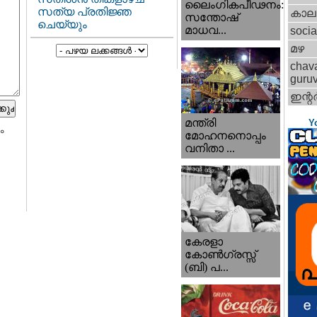
ലൈംഗികപീഢനം:
സത്യ പ്രതിജ്ഞ
കാല
സന്തോഷ്
ചെയ്യും
മാധവ...
socia
മഴ
chav
guru
ഇന്റര്
മന്ത്രി
Y
ം
മോഹനനൊപ്പം
വനിതാ ...
കേരളാ
കോണ്‍ഗ്രസ്സ്
(ബി) പ...