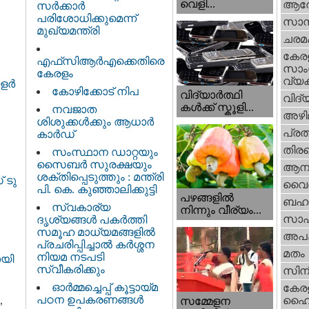
വെളി...
ആര
സർക്കാർ
പരിശോധിക്കുമെന്ന്
സാമ്
മുഖ്യമന്ത്രി
ചരമ
കേര
എഫ്‌സിആർഎക്കെതിരെ
സാംസ
കേരളം
വ്യക
ോളർ
കോഴിക്കോട് നിപ
വിദ്യാർത്ഥി
വിദ്
കൾക്ക് സ്കൂളി...
നവജാത
അഴി
ശിശുക്കള്‍ക്കും ആധാര്‍
പ്ര
കാര്‍ഡ്
തിരഞ
സംസ്ഥാന ഡാറ്റയും
സൈബർ സുരക്ഷയും
ആനക
ശക്തിപ്പെടുത്തും : മന്ത്രി
 ടു
വൈദ
പി. കെ. കുഞ്ഞാലിക്കുട്ടി
പഴങ്ങളില്‍
ബഹു
സ്വകാര്യ
നിന്നും വീര്യം...
സാഹ
ദൃശ്യങ്ങള്‍ പകര്‍ത്തി
സമൂഹ മാധ്യമങ്ങളില്‍
അപ
പ്രചരിപ്പിച്ചാൽ കർശ്ശന
മതം
നിയമ നടപടി
ായി
സ്വീകരിക്കും
സിന
ഓർമ്മച്ചെപ്പ് കൂട്ടായ്മ
കേര
പഠന ഉപകരണങ്ങൾ
ഹൈക
,
സമ്മേളന