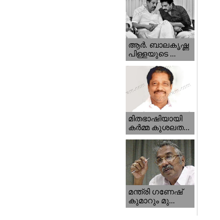
ആര്‍. ബാലകൃഷ്ണ
പിള്ളയുടെ ...
മിതഭാഷിയായി
കര്‍മ്മ കുശലത...
മന്ത്രി ഗണേഷ്‌
കുമാറും മു...