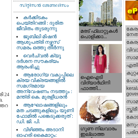
കർക്കിടകം
പെയ്തിറങ്ങി : ദുരിത
ജീവിതം തുടരുന്നു
കേരള
മരട് ഫ്ലാറ്റുകൾ
നേതാ
ജൂബിലി മിഷൻ
പൊളിക്കാ...
ആശുപത്രി നഴ്സസ്
കേരള
സമരം ഒത്തു തീർന്നു
വിവാ
വെര്‍ച്വല്‍ ക്യൂ
സാമ
ദര്‍ശന സൗകര്യം
എതിര്
ആരംഭിച്ചു
കുറ്
ആരോഗ്യ വകുപ്പിലെ
ഐഐടി
ക്രയ വിക്രയങ്ങളിൽ
പോല
വിദ്യാര്‍ഥിനി
സമഗ്രമായ
ഫാത്തി...
keral
അന്വേഷണം നടത്തും :
gove
ി 24
മന്ത്രി കെ. മുരളീധരൻ
ഒ.
സാമ
ആഘോഷങ്ങളിലും
ത്തറ
സ്ത്രീ
മത ചടങ്ങുകളിലും യൂണി
ഫോമിൽ പങ്കെടുക്കരുത് :
കോട
ഡി. ജി. പി.
മനു
ഗുണ നിലവാരം
വിഴിഞ്ഞം അദാനി
പരിസ
ഇല്ലാത്ത
ഓഹരി കൈമാറ്റം: