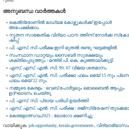
-
pma
അനുബന്ധ വാര്‍ത്തകള്‍
കെല്‍ട്രോണില്‍ മാധ്യമ കോഴ്സുകള്‍ക്ക് ഇപ്പോൾ
അപേക്ഷിക്കാം
നൂതന സാങ്കേതിക വിദ്യാ പഠന ത്തിന്ന് നോർക്ക സ്‌ക
ഷിപ്പ്
പി. എസ്. സി പരീക്ഷ ഇനി മുതല്‍ രണ്ടു ഘട്ടങ്ങളില്‍
സംസ്ഥാന ഡാറ്റയും സൈബർ സുരക്ഷയും
ശക്തിപ്പെടുത്തും : മന്ത്രി പി. കെ. കുഞ്ഞാലിക്കുട്ടി
എസ്. എസ്. എൽ. സി. 99. 07 വിജയ ശതമാനം
എസ്. എസ്. എല്‍. സി. പരീക്ഷാ ഫലം മെയ് 15 നും പ്ലസ്
ഫലം മെയ് 22 നും
നമ്മുടെ കേരളം : വെബ് പോർട്ടലും മൊബൈൽ ആപ്പും
ഉദ്ഘാടനം ചെയ്തു
പി. എസ്‍. സി. പ്രായ പരിധി ഉയർത്തി
എസ്. എസ്. എല്‍. സി. പരീക്ഷ : രജിസ്‌ട്രേഷന് തുടക്കമ
കേരളോത്സവം2025 : ലോഗോ ക്ഷണിച്ചു
വായിക്കുക:
job-opportunity
,
kerala-government-
,
വിദ്യാഭ്യാസം