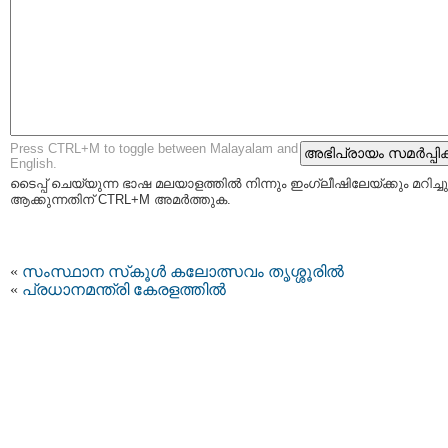
Press CTRL+M to toggle between Malayalam and
English.
ടൈപ്പ്‌ ചെയ്യുന്ന ഭാഷ മലയാളത്തില്‍ നിന്നും ഇംഗ്ലീഷിലേയ്ക്കും മറിച്ചു
ആക്കുന്നതിന് CTRL+M അമര്‍ത്തുക.
«
സംസ്ഥാന സ്‌കൂൾ കലോത്സവം തൃശ്ശൂരിൽ
«
പ്രധാനമന്ത്രി കേരളത്തിൽ