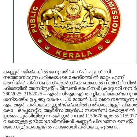
കണ്ണൂർ : ജില്ലയിൽ ജനുവരി 24 ന് പി. എസ്‍. സി.
നടത്താനിരുന്ന പരീക്ഷയുടെ കേന്ദ്രത്തില്‍ മാറ്റം എന്ന്
അറിയിപ്പ്. പ്രിസൺസ് ആൻഡ് കറക്ഷണൽ സർവ്വീസിൽ
ഫീമെയിൽ അസിസ്റ്റന്റ് പ്രിസൺ ഓഫീസർ (കാറ്റഗറി നമ്പർ
360/2025, 316/2025 – എൽസി/എഐ) തസ്തികയിലേക്ക് ജനുവര
ശനിയാഴ്ച ഉച്ചക്കു ശേഷം 1.30 മുതൽ 3.20 വരെ നടത്തുന്ന 
എം. ആർ. പരീക്ഷ, കണ്ണൂർ ജില്ലയിൽ നരീക്കാംവള്ളി, പിലാ
കോ – ഓപ്പറേറ്റീവ് ആർട്സ് ആൻഡ് സയൻസ് കോളേജിൽ
ഉൾപ്പെടുത്തിയിരുന്ന രജിസ്റ്റർ നമ്പർ 1159678 മുതൽ 1159977
വരെയുള്ള ഉദ്യോഗാർത്ഥികൾ കണ്ണൂർ പിലാത്തറ സെന്റ്.
ജോസഫ്സ് കോളേജിൽ ഹാജരായി പരീക്ഷ എഴുതണം.