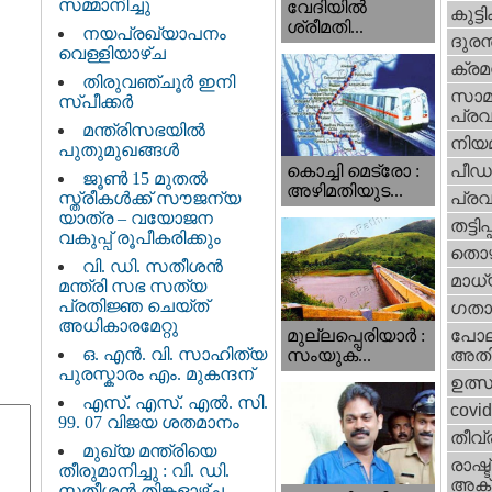
സമ്മാനിച്ചു
വേദിയില്‍
കുട്ട
ശ്രീമതി...
നയപ്രഖ്യാപനം
ദുരന
വെള്ളിയാഴ്ച
ക്ര
തിരുവഞ്ചൂർ ഇനി
സാമ
സ്പീക്കർ
പ്രവ
മന്ത്രിസഭയിൽ
നിയ
പുതുമുഖങ്ങൾ
പീഡ
കൊച്ചി മെട്രോ :
ജൂൺ 15 മുതൽ
അഴിമതിയുട...
സ്ത്രീകൾക്ക് സൗജന്യ
പ്ര
യാത്ര – വയോജന
തട്ടിപ്പ്
വകുപ്പ് രൂപീകരിക്കും
തൊഴ
വി. ഡി. സതീശന്‍
മാധ്
മന്ത്രി സഭ സത്യ
പ്രതിജ്ഞ ചെയ്ത്
ഗതാ
അധികാരമേറ്റു
മുല്ലപ്പെരിയാര്‍ :
പോല
ഒ. എൻ. വി. സാഹിത്യ
സംയുക്...
അതി
പുരസ്കാരം എം. മുകന്ദന്
ഉത്
എസ്. എസ്. എൽ. സി.
covi
99. 07 വിജയ ശതമാനം
തീവ്
മുഖ്യ മന്ത്രിയെ
രാഷ്ട
തീരുമാനിച്ചു : വി. ഡി.
അക്
സതീശന്‍ തിങ്കളാഴ്ച