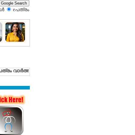
്‍
eപത്രം‍