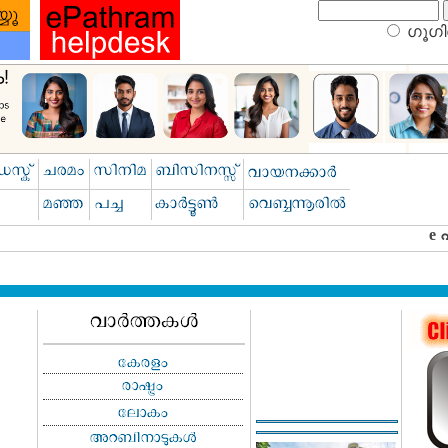
ഗൂഗിള