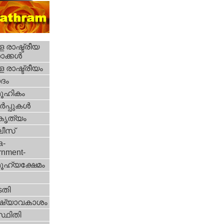
 രാഷ്ട്രീയ
ക്കള്‍
 രാഷ്ട്രീയം
ദം
ൂഹികം
‍പ്പുകള്‍
റകൃത്യം
ീസ്‌
a-
rnment-
ൂഹ്യക്ഷേമം
തി
ഷ്യാവകാശം
്ഥിതി