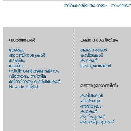
സ്വകാര്യതാ നയം
|
സംഘടനാ 
വാര്‍ത്തകള്‍
കലാ സാഹിത്യം
കേരളം
ലേഖനങ്ങള്‍
അറബിനാടുകള്‍
കവിതകള്‍
രാഷ്ട്രം
കഥകള്‍
ലോകം
അനുഭവങ്ങള്‍
സിറ്റിസണ്‍ ജേണലിസം
വിനോദം, സിനിമ
ബിസിനസ്സ് വാര്‍ത്തകള്‍
മഞ്ഞ (മാഗസിന്‍)
News in English
കവിതകള്‍
ചിത്രകല
അഭിമുഖം
കഥകള്‍
കുറിപ്പുകള്‍
മരമെഴുതുന്നത്