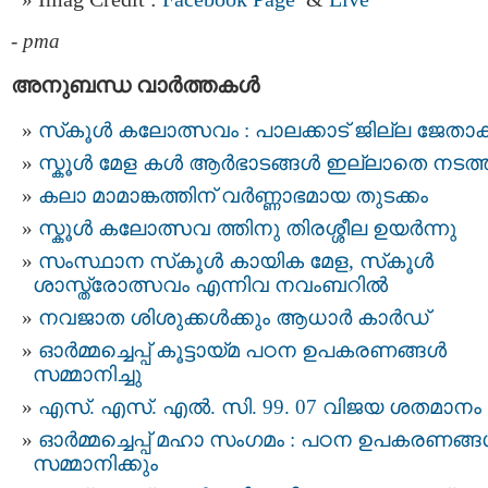
-
pma
അനുബന്ധ വാര്‍ത്തകള്‍
സ്‌കൂള്‍ കലോത്സവം : പാലക്കാട് ജില്ല ജേതാക്
സ്കൂൾ മേള കൾ ആര്‍ഭാടങ്ങള്‍ ഇല്ലാതെ നടത്
കലാ മാമാങ്കത്തിന് വര്‍ണ്ണാഭമായ തുടക്കം
സ്കൂള്‍ കലോത്സവ ത്തിനു തിരശ്ശീല ഉയര്‍ന്നു
സംസ്ഥാന സ്‌കൂൾ കായിക മേള, സ്‌കൂൾ
ശാസ്ത്രോത്സവം എന്നിവ നവംബറിൽ
നവജാത ശിശുക്കള്‍ക്കും ആധാര്‍ കാര്‍ഡ്
ഓർമ്മച്ചെപ്പ് കൂട്ടായ്മ പഠന ഉപകരണങ്ങൾ
സമ്മാനിച്ചു
എസ്. എസ്. എൽ. സി. 99. 07 വിജയ ശതമാനം
ഓർമ്മച്ചെപ്പ് മഹാ സംഗമം : പഠന ഉപകരണങ്
സമ്മാനിക്കും