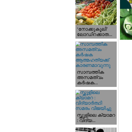
‘നോക്കുകൂലി’
ലോഡിറക്കാത...
സാമ്പത്തിക
അസമത്വം
കര്‍ഷക...
സ്ക്കൂളിലെ ക്യാമറ
: വിദ്യ...