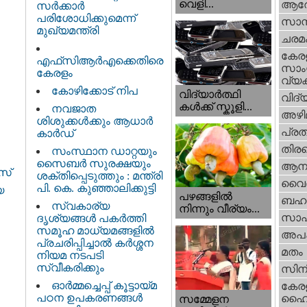
വെളി...
ആര
സർക്കാർ
പരിശോധിക്കുമെന്ന്
സാമ്
മുഖ്യമന്ത്രി
ചരമ
കേര
എഫ്‌സിആർഎക്കെതിരെ
സാംസ
കേരളം
വ്യക
കോഴിക്കോട് നിപ
വിദ്യാർത്ഥി
വിദ്
കൾക്ക് സ്കൂളി...
നവജാത
അഴി
ശിശുക്കള്‍ക്കും ആധാര്‍
പ്ര
കാര്‍ഡ്
തിരഞ
സംസ്ഥാന ഡാറ്റയും
സൈബർ സുരക്ഷയും
ആനക
മസ്
ശക്തിപ്പെടുത്തും : മന്ത്രി
വൈദ
പി. കെ. കുഞ്ഞാലിക്കുട്ടി
യ
പഴങ്ങളില്‍
ബഹു
സ്വകാര്യ
നിന്നും വീര്യം...
സാഹ
ദൃശ്യങ്ങള്‍ പകര്‍ത്തി
സമൂഹ മാധ്യമങ്ങളില്‍
അപ
പ്രചരിപ്പിച്ചാൽ കർശ്ശന
മതം
നിയമ നടപടി
സ്വീകരിക്കും
സിന
ഓർമ്മച്ചെപ്പ് കൂട്ടായ്മ
കേര
പഠന ഉപകരണങ്ങൾ
ഹൈക
സമ്മേളന