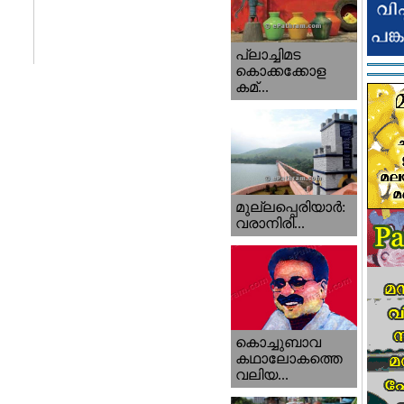
പ്ലാച്ചിമട
കൊക്കക്കോള
കമ്...
മുല്ലപ്പെരിയാര്‍:
വരാനിരി...
കൊച്ചുബാവ
കഥാലോകത്തെ
വലിയ...