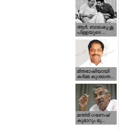
ആര്‍. ബാലകൃഷ്ണ
പിള്ളയുടെ ...
മിതഭാഷിയായി
കര്‍മ്മ കുശലത...
മന്ത്രി ഗണേഷ്‌
കുമാറും മു...