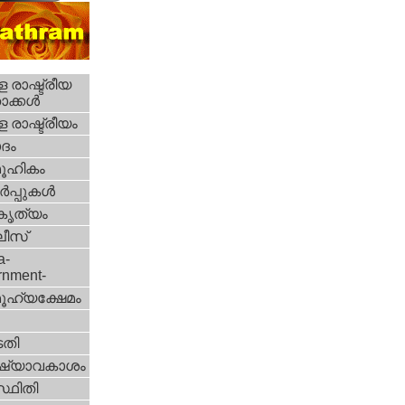
 രാഷ്ട്രീയ
ക്കള്‍
 രാഷ്ട്രീയം
ദം
ൂഹികം
‍പ്പുകള്‍
റകൃത്യം
ീസ്‌
a-
rnment-
ൂഹ്യക്ഷേമം
തി
ഷ്യാവകാശം
്ഥിതി