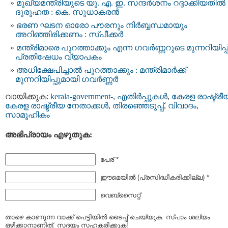
മുഖ്യമന്ത്രിയുടെ യു. എ. ഇ. സന്ദര്‍ശനം റദ്ദാക്കിയതില്‍
ദുരൂഹത : കെ. സുധാകരന്‍
ഭരണ ഘടന ഓരോ പൗരനും നിർബ്ബന്ധമായും
അറിഞ്ഞിരിക്കണം : സ്പീക്കർ
മന്ത്രിമാരെ പുറത്താക്കും എന്ന ഗവര്‍ണ്ണറുടെ മുന്നറിയിപ്പ്
പ്രതിഷേധം വ്യാപകം
അധിക്ഷേപിച്ചാല്‍ പുറത്താക്കും : മന്ത്രിമാര്‍ക്ക്
മുന്നറിയിപ്പുമായി ഗവര്‍ണ്ണര്‍
വായിക്കുക:
kerala-government-
,
എതിര്‍പ്പുകള്‍
,
കേരള രാഷ്ട്രീ
കേരള രാഷ്ട്രീയ നേതാക്കള്‍
,
തിരഞ്ഞെടുപ്പ്
,
വിവാദം
,
സാമൂഹികം
അഭിപ്രായം എഴുതുക:
പേര് *
ഈമെയില്‍ (പ്രസിദ്ധീകരിക്കില്ല) *
വെബ്സൈറ്റ്
താഴെ കാണുന്ന വാക്ക് പെട്ടിയില്‍ ടൈപ്പ്‌ ചെയ്യുക. സ്പാം ശല്യം
ഒഴിക്കാനാണിത്. സദയം സഹകരിക്കുക!