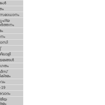
ികള്‍
്തം
മസമാധാനം
ൂഹ്യ
ര്‍ത്തനം
മം
നം
വാസി
‌
ിലാളി
യമങ്ങള്‍
ഗതം
ീസ്‌
ക്രമം
സവം
d-19
രവാദം
്രീയ
രമം