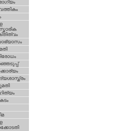
ോഗ്യം
പത്തികം
ം
ള
്കാരിക
്തിത്വം
യാഭ്യാസം
മതി
തിരോധം
്ഞെടുപ്പ്
്കാര്യം
്യശാസ്ത്രം
മതി
ിത്യം
കടം
ിമ
ള
്കോടതി