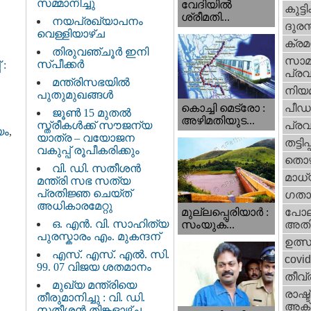
സമ്മാനിച്ചു
വേദിയില്‍
കുട്ട
ശ്രീമതി...
നയപ്രഖ്യാപനം
ദുരന
വെള്ളിയാഴ്ച
ക്ര
തിരുവഞ്ചൂർ ഇനി
സാമ
സ്പീക്കർ
 :
പ്രവ
മന്ത്രിസഭയിൽ
നിയ
പുതുമുഖങ്ങൾ
പീഡ
കൊച്ചി മെട്രോ :
ജൂൺ 15 മുതൽ
അഴിമതിയുട...
സ്ത്രീകൾക്ക് സൗജന്യ
പ്ര
യം
,
യാത്ര – വയോജന
തട്ടിപ്പ്
വകുപ്പ് രൂപീകരിക്കും
തൊഴ
വി. ഡി. സതീശന്‍
മാധ്
മന്ത്രി സഭ സത്യ
പ്രതിജ്ഞ ചെയ്ത്
ഗതാ
അധികാരമേറ്റു
മുല്ലപ്പെരിയാര്‍ :
പോല
ഒ. എൻ. വി. സാഹിത്യ
സംയുക്...
അതി
പുരസ്കാരം എം. മുകന്ദന്
ഉത്
എസ്. എസ്. എൽ. സി.
covi
99. 07 വിജയ ശതമാനം
തീവ്
മുഖ്യ മന്ത്രിയെ
രാഷ്ട
തീരുമാനിച്ചു : വി. ഡി.
അക്
സതീശന്‍ തിങ്കളാഴ്ച