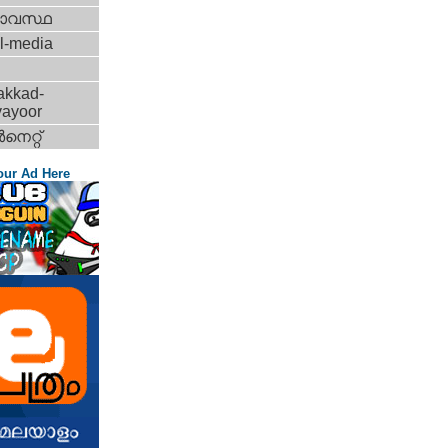
ാവസ്ഥ
l-media
akkad-
vayoor
‍നെറ്റ്‌
our Ad Here