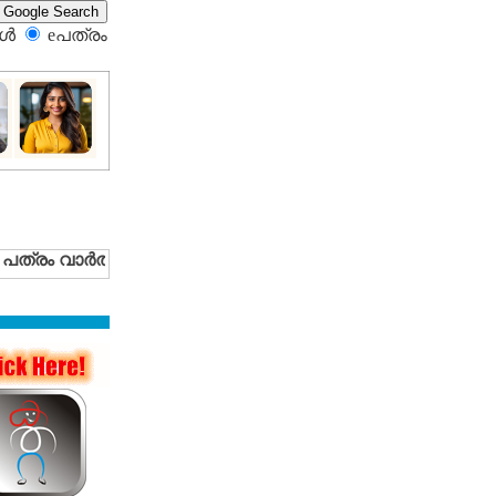
്‍
eപത്രം‍