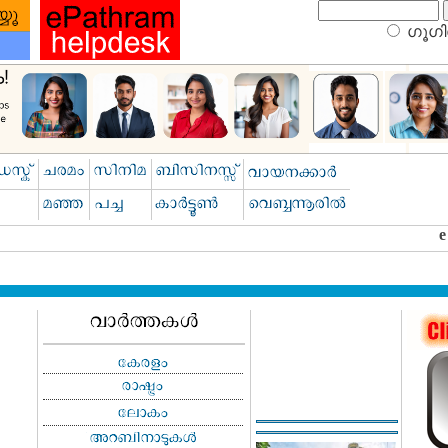
ഗൂഗിള