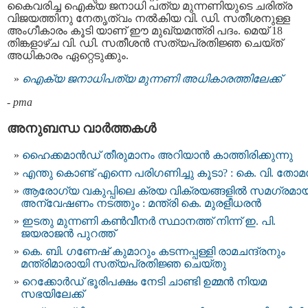
കൈവരിച്ച ഐക്യ ജനാധി പത്യ മുന്നണിയുടെ ചരിത്ര
വിജയത്തിനു നേതൃത്വം നൽകിയ വി. ഡി. സതീശനുള്ള
അംഗീകാരം കൂടി യാണ് ഈ മുഖ്യമന്ത്രി പദം. മെയ് 18
തിങ്കളാഴ്ച വി. ഡി. സതീശന്‍ സത്യപ്രതിജ്ഞ ചെയ്ത്
അധികാരം ഏറ്റെടുക്കും.
ഐക്യ ജനാധിപത്യ മുന്നണി അധികാരത്തിലേക്ക്
-
pma
അനുബന്ധ വാര്‍ത്തകള്‍
ഹൈക്കമാൻഡ് തീരുമാനം അറിയാൻ കാത്തിരിക്കുന്നു
എന്തു കൊണ്ട് എന്നെ പരിഗണിച്ചു കൂടാ? : കെ. വി. തോ
ആരോഗ്യ വകുപ്പിലെ ക്രയ വിക്രയങ്ങളിൽ സമഗ്രമാ
അന്വേഷണം നടത്തും : മന്ത്രി കെ. മുരളീധരൻ
ഇടതു മുന്നണി കണ്‍വീനര്‍ സ്ഥാനത്ത് നിന്ന് ഇ. പി.
ജയരാജന്‍ പുറത്ത്‌
കെ. ബി. ഗണേഷ് കുമാറും കടന്നപ്പള്ളി രാമചന്ദ്രനും
മന്ത്രിമാരായി സത്യപ്രതിജ്ഞ ചെയ്തു
റെക്കോര്‍ഡ് ഭൂരിപക്ഷം നേടി ചാണ്ടി ഉമ്മന്‍ നിയമ
സഭയിലേക്ക്