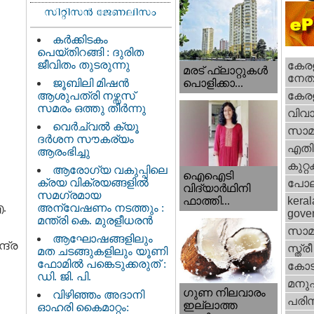
കർക്കിടകം
പെയ്തിറങ്ങി : ദുരിത
ജീവിതം തുടരുന്നു
കേരള
മരട് ഫ്ലാറ്റുകൾ
നേതാ
ജൂബിലി മിഷൻ
പൊളിക്കാ...
ആശുപത്രി നഴ്സസ്
കേരള
സമരം ഒത്തു തീർന്നു
വിവാ
വെര്‍ച്വല്‍ ക്യൂ
സാമ
ദര്‍ശന സൗകര്യം
എതിര്
ആരംഭിച്ചു
കുറ്
ആരോഗ്യ വകുപ്പിലെ
ഐഐടി
ക്രയ വിക്രയങ്ങളിൽ
പോല
വിദ്യാര്‍ഥിനി
സമഗ്രമായ
ഫാത്തി...
keral
ഐ.
അന്വേഷണം നടത്തും :
gove
മന്ത്രി കെ. മുരളീധരൻ
സാമ
ആഘോഷങ്ങളിലും
ദ്ര
സ്ത്രീ
മത ചടങ്ങുകളിലും യൂണി
ഫോമിൽ പങ്കെടുക്കരുത് :
കോട
ഡി. ജി. പി.
മനു
ഗുണ നിലവാരം
വിഴിഞ്ഞം അദാനി
പരിസ
ഇല്ലാത്ത
ഓഹരി കൈമാറ്റം: