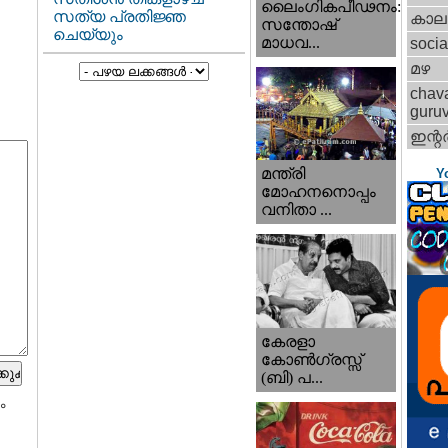
ലൈംഗികപീഢനം:
സത്യ പ്രതിജ്ഞ
കാല
സന്തോഷ്
ചെയ്യും
മാധവ...
socia
മഴ
chav
guru
ഇന്റര്
മന്ത്രി
Y
മോഹനനൊപ്പം
വനിതാ ...
കേരളാ
കോണ്‍ഗ്രസ്സ്
(ബി) പ...
ം